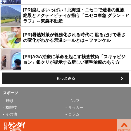
[PR]楽しさいっぱい！北海道・ニセコで避暑の夏旅
絶景とアクティビティが揃う「ニセコ東急 グラン・ヒ
ラフ」～東急不動産
[PR]暑熱対策が義務化される時代に 貼るだけで暑さ
の変化がわかる示温シールとは～ファンケル
[PR]AGA治療に革命を起こす検査技術「スキャビジ
ョン」銀クリが提示する新しい薄毛治療のあり方
もっとみる
スポーツ
野球
ゴルフ
格闘技
サッカー
その他
コラム