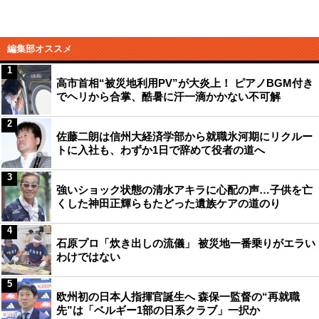
編集部オススメ
1
高市首相“被災地利用PV”が大炎上！ ピアノBGM付き
でヘリから合掌、酷暑に汗一滴かかない不可解
2
佐藤二朗は信州大経済学部から就職氷河期にリクルー
トに入社も、わずか1日で辞めて役者の道へ
3
強いショック状態の清水アキラに心配の声…子供を亡
くした神田正輝らもたどった遺族ケアの道のり
4
石原プロ「炊き出しの流儀」 被災地一番乗りがエラい
わけではない
5
欧州初の日本人指揮官誕生へ 森保一監督の“再就職
先”は「ベルギー1部の日系クラブ」一択か