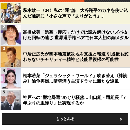
1
萩本欽一〈34〉私の“運”論 大谷翔平のカネを使い込
んだ通訳に「小さな声で『ありがとう』」
2
高橋成美「渋幕→慶応」だけでは読み解けないズバ抜
けた回転の速さ 世界選手権ペアで日本人初の銅メダル
3
中居正広氏が熊本地震被災地を支援と報道 引退後も変
わらないチャリティー精神と芸能界復帰の可能性
4
松本若菜「ジュラシック・ワールド」吹き替え《棒読
み》論争再燃…暗雲漂う主演ドラマに新たな逆風
5
神戸への“聖地帰還”めぐり騒然…山口組・司組長「7
年ぶりの里帰り」は実現するか
もっとみる