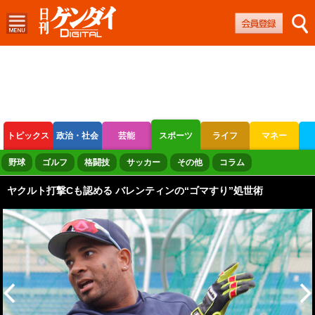
トピックス
政治・社会
芸能
スポーツ
ライフ
マネー
ボートレース
競輪
オートレース
野球
ゴルフ
格闘技
サッカー
その他
コラム
ヤクルト打撃Cも認める バレンティンの“ゴマすり”処世術