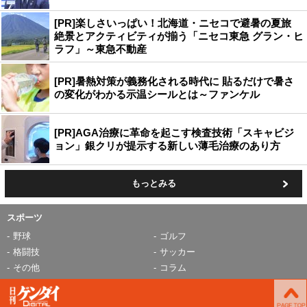
[PR]楽しさいっぱい！北海道・ニセコで避暑の夏旅
絶景とアクティビティが揃う「ニセコ東急 グラン・ヒ
ラフ」～東急不動産
[PR]暑熱対策が義務化される時代に 貼るだけで暑さ
の変化がわかる示温シールとは～ファンケル
[PR]AGA治療に革命を起こす検査技術「スキャビジ
ョン」銀クリが提示する新しい薄毛治療のあり方
もっとみる
スポーツ
野球
ゴルフ
格闘技
サッカー
その他
コラム