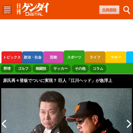
トピックス
政治・社会
芸能
スポーツ
ライフ
マネー
ボートレース
競輪
オートレース
野球
ゴルフ
格闘技
サッカー
その他
コラム
原氏再々登板でついに実現？ 巨人「江川ヘッド」が急浮上