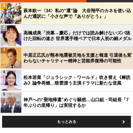
1
萩本欽一〈34〉私の“運”論 大谷翔平のカネを使い込
んだ通訳に「小さな声で『ありがとう』」
2
高橋成美「渋幕→慶応」だけでは読み解けないズバ抜
けた回転の速さ 世界選手権ペアで日本人初の銅メダル
3
中居正広氏が熊本地震被災地を支援と報道 引退後も変
わらないチャリティー精神と芸能界復帰の可能性
4
松本若菜「ジュラシック・ワールド」吹き替え《棒読
み》論争再燃…暗雲漂う主演ドラマに新たな逆風
5
神戸への“聖地帰還”めぐり騒然…山口組・司組長「7
年ぶりの里帰り」は実現するか
もっとみる