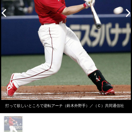
打って欲しいところで逆転アーチ（鈴木外野手）／（Ｃ）共同通信社