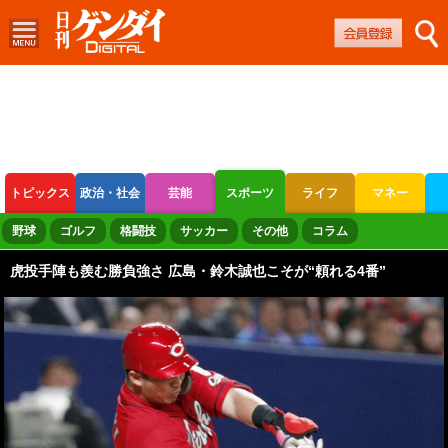
トピックス
政治・社会
芸能
スポーツ
ライフ
マネー
ボートレース
競輪
オートレース
野球
ゴルフ
格闘技
サッカー
その他
コラム
虎投手陣も羨む勝負強さ 広島・鈴木誠也こそが“頼れる4番”