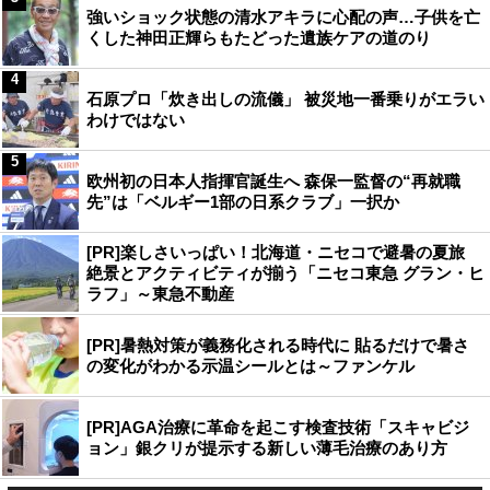
強いショック状態の清水アキラに心配の声…子供を亡
くした神田正輝らもたどった遺族ケアの道のり
4
石原プロ「炊き出しの流儀」 被災地一番乗りがエラい
わけではない
5
欧州初の日本人指揮官誕生へ 森保一監督の“再就職
先”は「ベルギー1部の日系クラブ」一択か
[PR]楽しさいっぱい！北海道・ニセコで避暑の夏旅
絶景とアクティビティが揃う「ニセコ東急 グラン・ヒ
ラフ」～東急不動産
[PR]暑熱対策が義務化される時代に 貼るだけで暑さ
の変化がわかる示温シールとは～ファンケル
[PR]AGA治療に革命を起こす検査技術「スキャビジ
ョン」銀クリが提示する新しい薄毛治療のあり方