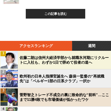
この記事を読む
アクセスランキング
週間
1
佐藤二朗は信州大経済学部から就職氷河期にリクルー
トに入社も、わずか1日で辞めて役者の道へ
2
欧州初の日本人指揮官誕生へ 森保一監督の“再就職
先”は「ベルギー1部の日系クラブ」一択か
3
菅野智之トレード不成立の裏に致命的な“前科”…ここ
まで11勝4敗でも市場価値が低かったワケ
4