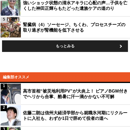
強いショック状態の清水アキラに心配の声…子供を亡
くした神田正輝らもたどった遺族ケアの道のり
5
腎臓病（4）ソーセージ、ちくわ、プロセスチーズの
取り過ぎが腎機能を低下させる
もっとみる
編集部オススメ
1
高市首相“被災地利用PV”が大炎上！ ピアノBGM付き
でヘリから合掌、酷暑に汗一滴かかない不可解
2
佐藤二朗は信州大経済学部から就職氷河期にリクルー
トに入社も、わずか1日で辞めて役者の道へ
3