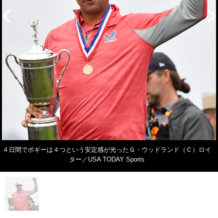
４日間でボギーは４つという安定感が光ったＧ・ウッドランド（Ｃ）ロイ
ター／USA TODAY Sports