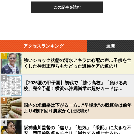
この記事を読む
アクセスランキング
週間
1
強いショック状態の清水アキラに心配の声…子供を亡
くした神田正輝らもたどった遺族ケアの道のり
2
【2026夏の甲子園】初戦で「勝つ高校」「負ける高
校」完全予想！横浜vs沖縄尚学の超好カードは…
3
国内の米価格は下がる一方…“早場米”の概算金は前年
より4割下回り農家からは悲鳴が
4
阪神藤川監督の「焦り」「短気」「采配」に大きな不
安…岡田前監督もチクリ「崩れてる感じするわ」