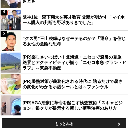
ざとさ
4
阪神1位・森下翔太を英才教育 父親が明かす「マイホ
ーム購入の判断も野球ありきでした」
5
“クズ男”三山凌輝はなぜモテるのか？「運命」を信じ
る女性の危険な思考
[PR]楽しさいっぱい！北海道・ニセコで避暑の夏旅
絶景とアクティビティが揃う「ニセコ東急 グラン・ヒ
ラフ」～東急不動産
[PR]暑熱対策が義務化される時代に 貼るだけで暑さ
の変化がわかる示温シールとは～ファンケル
[PR]AGA治療に革命を起こす検査技術「スキャビジ
ョン」銀クリが提示する新しい薄毛治療のあり方
もっとみる