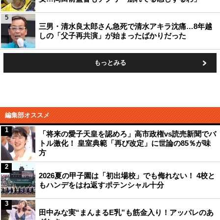
5
三男・清水良太郎さん急死で清水アキラ沈痛…8年越
しの「父子再共演」が始まったばかりだった
もっとみる
編集部オススメ
1
「将来の愛子天皇を認めろ」高市政権vs読売新聞でバ
トル激化！ 皇室典範「再び改定」に世論の85％が味
方
2
2026夏の甲子園は「初出場校」でも侮れない！ 4校と
もハンデをはね返すポテンシャル十分
3
田中みな実“まんまるE乳”も筋金入り！アッパレのあ