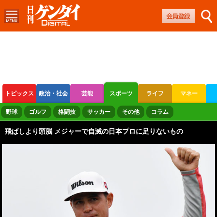
トピックス
政治・社会
芸能
スポーツ
ライフ
マネー
ボートレース
競輪
オートレース
野球
ゴルフ
格闘技
サッカー
その他
コラム
飛ばしより頭脳 メジャーで自滅の日本プロに足りないもの