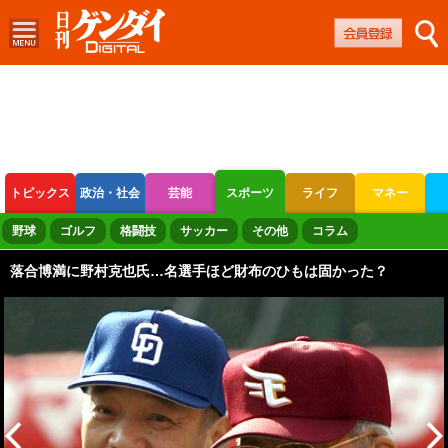
トピックス
政治・社会
芸能
スポーツ
ライフ
マネー
ボートレース
競輪
オートレース
野球
ゴルフ
格闘技
サッカー
その他
コラム
落合博満に野村克也氏…名選手ほど財布のひもは固かった？