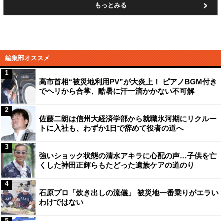
もっとみる
編集部オススメ
1
高市首相“被災地利用PV”が大炎上！ ピアノBGM付き
でヘリから合掌、酷暑に汗一滴かかない不可解
2
佐藤二朗は信州大経済学部から就職氷河期にリクルー
トに入社も、わずか1日で辞めて役者の道へ
3
強いショック状態の清水アキラに心配の声…子供を亡
くした神田正輝らもたどった遺族ケアの道のり
4
石原プロ「炊き出しの流儀」 被災地一番乗りがエラい
わけではない
5