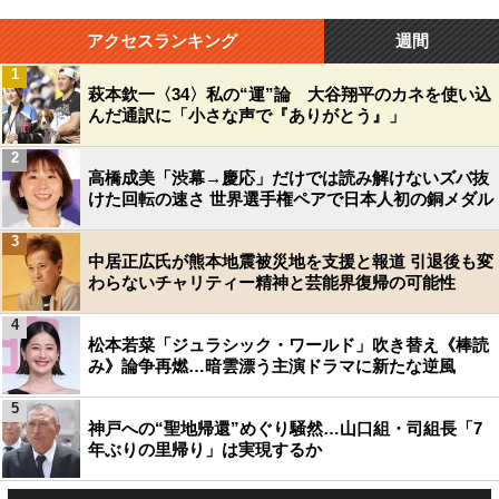
アクセスランキング
週間
1
萩本欽一〈34〉私の“運”論 大谷翔平のカネを使い込
んだ通訳に「小さな声で『ありがとう』」
2
高橋成美「渋幕→慶応」だけでは読み解けないズバ抜
けた回転の速さ 世界選手権ペアで日本人初の銅メダル
3
中居正広氏が熊本地震被災地を支援と報道 引退後も変
わらないチャリティー精神と芸能界復帰の可能性
4
松本若菜「ジュラシック・ワールド」吹き替え《棒読
み》論争再燃…暗雲漂う主演ドラマに新たな逆風
5
神戸への“聖地帰還”めぐり騒然…山口組・司組長「7
年ぶりの里帰り」は実現するか