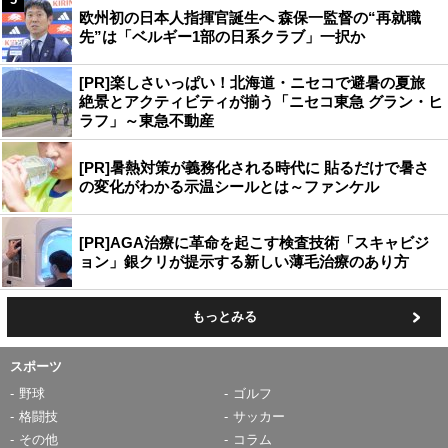
欧州初の日本人指揮官誕生へ 森保一監督の“再就職
先”は「ベルギー1部の日系クラブ」一択か
[PR]楽しさいっぱい！北海道・ニセコで避暑の夏旅
絶景とアクティビティが揃う「ニセコ東急 グラン・ヒ
ラフ」～東急不動産
[PR]暑熱対策が義務化される時代に 貼るだけで暑さ
の変化がわかる示温シールとは～ファンケル
[PR]AGA治療に革命を起こす検査技術「スキャビジ
ョン」銀クリが提示する新しい薄毛治療のあり方
もっとみる
スポーツ
野球
ゴルフ
格闘技
サッカー
その他
コラム