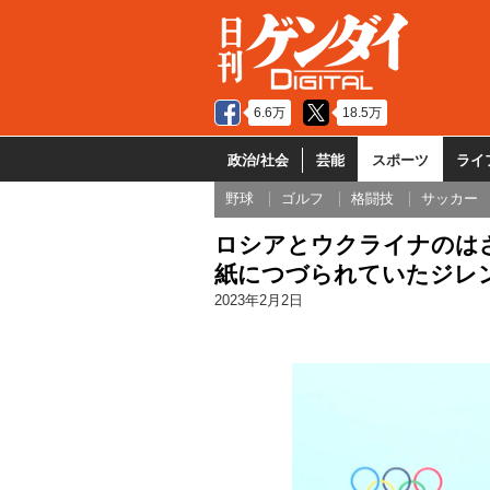
6.6万
18.5万
政治/社会
芸能
スポーツ
ライ
野球
ゴルフ
格闘技
サッカー
ロシアとウクライナのはざ
紙につづられていたジレ
2023年2月2日