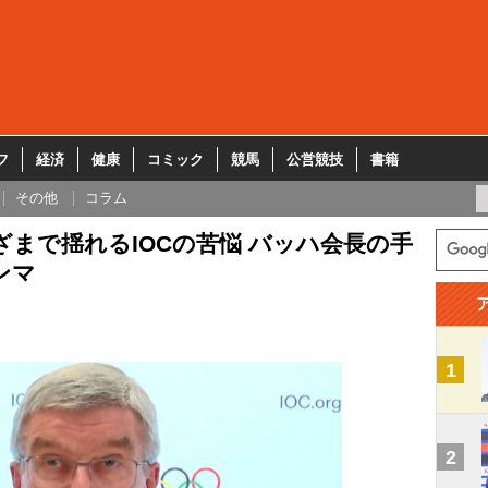
フ
経済
健康
コミック
競馬
公営競技
書籍
その他
コラム
まで揺れるIOCの苦悩 バッハ会長の手
ンマ
1
2