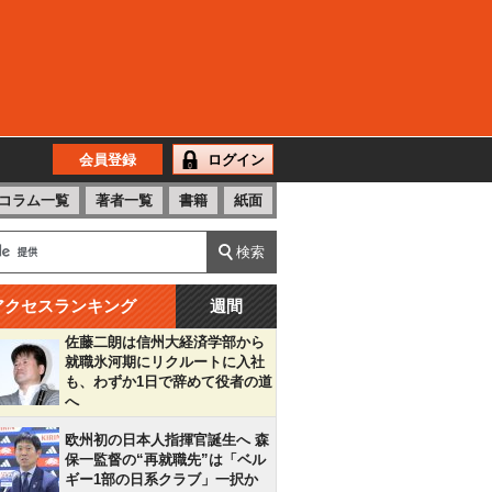
会員登録
ログイン
コラム一覧
著者一覧
書籍
紙面
アクセスランキング
週間
佐藤二朗は信州大経済学部から
就職氷河期にリクルートに入社
も、わずか1日で辞めて役者の道
へ
欧州初の日本人指揮官誕生へ 森
保一監督の“再就職先”は「ベル
ギー1部の日系クラブ」一択か