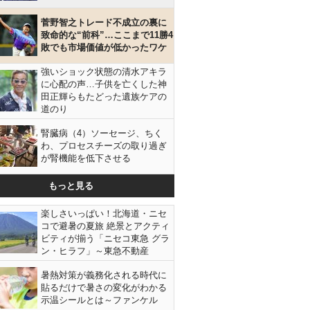
菅野智之トレード不成立の裏に
致命的な“前科”…ここまで11勝4
敗でも市場価値が低かったワケ
強いショック状態の清水アキラ
に心配の声…子供を亡くした神
田正輝らもたどった遺族ケアの
道のり
腎臓病（4）ソーセージ、ちく
わ、プロセスチーズの取り過ぎ
が腎機能を低下させる
もっと見る
楽しさいっぱい！北海道・ニセ
コで避暑の夏旅 絶景とアクティ
ビティが揃う「ニセコ東急 グラ
ン・ヒラフ」～東急不動産
暑熱対策が義務化される時代に
貼るだけで暑さの変化がわかる
示温シールとは～ファンケル