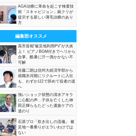
AGA治療に革命を起こす検査技
術「スキャビジョン」銀クリが
提示する新しい薄毛治療のあり
方
編集部オススメ
高市首相“被災地利用PV”が大炎
上！ ピアノBGM付きでヘリから
合掌、酷暑に汗一滴かかない不
可解
佐藤二朗は信州大経済学部から
就職氷河期にリクルートに入社
も、わずか1日で辞めて役者の道
へ
強いショック状態の清水アキラ
に心配の声…子供を亡くした神
田正輝らもたどった遺族ケアの
道のり
石原プロ「炊き出しの流儀」 被
災地一番乗りがエラいわけでは
ない