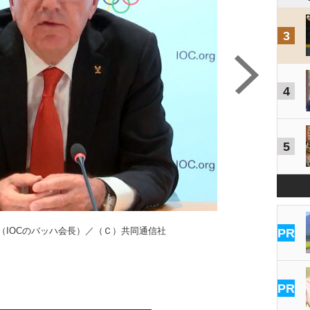
3
4
5
（IOCのバッハ会長）／（Ｃ）共同通信社
PR
PR