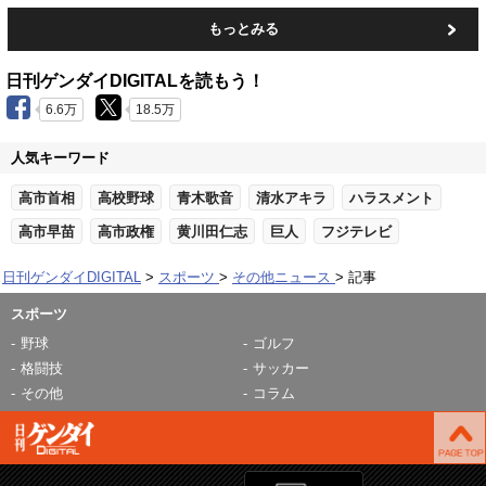
もっとみる
日刊ゲンダイDIGITALを読もう！
6.6万
18.5万
人気キーワード
高市首相
高校野球
青木歌音
清水アキラ
ハラスメント
高市早苗
高市政権
黄川田仁志
巨人
フジテレビ
日刊ゲンダイDIGITAL
スポーツ
その他ニュース
記事
スポーツ
野球
ゴルフ
格闘技
サッカー
その他
コラム