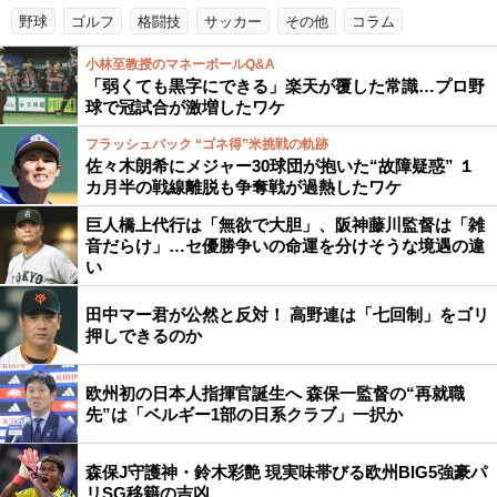
野球
ゴルフ
格闘技
サッカー
その他
コラム
小林至教授のマネーボールQ&A
「弱くても黒字にできる」楽天が覆した常識…プロ野
球で冠試合が激増したワケ
フラッシュバック “ゴネ得”米挑戦の軌跡
佐々木朗希にメジャー30球団が抱いた“故障疑惑” １
カ月半の戦線離脱も争奪戦が過熱したワケ
巨人橋上代行は「無欲で大胆」、阪神藤川監督は「雑
音だらけ」…セ優勝争いの命運を分けそうな境遇の違
い
田中マー君が公然と反対！ 高野連は「七回制」をゴリ
押しできるのか
欧州初の日本人指揮官誕生へ 森保一監督の“再就職
先”は「ベルギー1部の日系クラブ」一択か
森保J守護神・鈴木彩艶 現実味帯びる欧州BIG5強豪パ
リSG移籍の吉凶