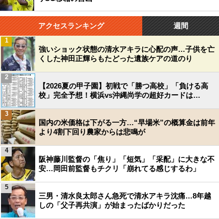
アクセスランキング
週間
1
強いショック状態の清水アキラに心配の声…子供を亡
くした神田正輝らもたどった遺族ケアの道のり
2
【2026夏の甲子園】初戦で「勝つ高校」「負ける高
校」完全予想！横浜vs沖縄尚学の超好カードは…
3
国内の米価格は下がる一方…“早場米”の概算金は前年
より4割下回り農家からは悲鳴が
4
阪神藤川監督の「焦り」「短気」「采配」に大きな不
安…岡田前監督もチクリ「崩れてる感じするわ」
5
三男・清水良太郎さん急死で清水アキラ沈痛…8年越
しの「父子再共演」が始まったばかりだった