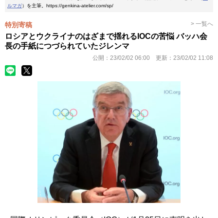
ルマガ
）を主筆。https://genkina-atelier.com/sp/
> 一覧へ
特別寄稿
ロシアとウクライナのはざまで揺れるIOCの苦悩 バッハ会
長の手紙につづられていたジレンマ
公開：
23/02/02 06:00
更新：
23/02/02 11:08