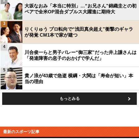
2
大坂なおみ「本当に特別」…“お兄さん”錦織圭との初
ペアで全米OP混合ダブルス大躍進に期待大
3
りくりゅう プロ転向で“浅田真央超え”衝撃のギャラ
が発覚 CM1本で家が建つ
4
川合俊一らと男子バレー“御三家”だった井上謙さんは
「発達障害の息子のおかげで学んだ」
5
貴ノ浪が43歳で急逝 横綱・大関は「寿命が短い」本
当の理由
もっとみる
最新のスポーツ記事