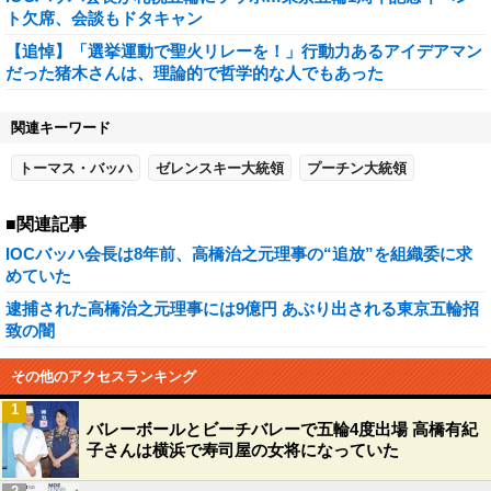
ト欠席、会談もドタキャン
【追悼】「選挙運動で聖火リレーを！」行動力あるアイデアマン
だった猪木さんは、理論的で哲学的な人でもあった
関連キーワード
トーマス・バッハ
ゼレンスキー大統領
プーチン大統領
■関連記事
IOCバッハ会長は8年前、高橋治之元理事の“追放”を組織委に求
めていた
逮捕された高橋治之元理事には9億円 あぶり出される東京五輪招
致の闇
その他のアクセスランキング
1
バレーボールとビーチバレーで五輪4度出場 高橋有紀
子さんは横浜で寿司屋の女将になっていた