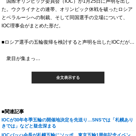
国際オリンピック委員会（IOC）が1月25日に声明を出し
た。ウクライナとの連帯、オリンピック休戦を破ったロシア
とベラルーシへの制裁、そして同国選手の立場について、
IOC理事会がまとめた形だ。
■ロシア選手の五輪復帰を検討すると声明を出したIOCだが…
衆目が集まっ…
全文表示する
■関連記事
IOCが30年冬季五輪の開催地決定を先送り…SNSでは「札幌あり
きでは」などと疑念深まる
IOCバッハ会長が札幌五輪にソッポ…東京五輪1周年記念イベン