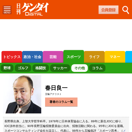
トピックス
政治・社会
芸能
スポーツ
ライフ
マネー
ボートレース
競輪
オートレース
野球
ゴルフ
格闘技
サッカー
その他
コラム
春日良一
五輪アナリスト
著者のコラム一覧
長野県出身。上智大学哲学科卒。1978年に日本体育協会に入る。89年に新生JOCに移り、
IOC渉外担当に。90年長野五輪招致委員会に出向、招致活動に関わる。95年にJOCを退職。
スポーツコンサルティング会社を設立し、代表に。98年から五輪批評「スポーツ思考」（
メ