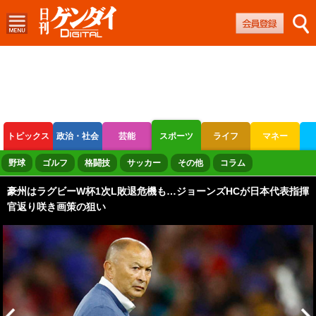
トピックス
政治・社会
芸能
スポーツ
ライフ
マネー
ボートレース
競輪
オートレース
野球
ゴルフ
格闘技
サッカー
その他
コラム
豪州はラグビーW杯1次L敗退危機も…ジョーンズHCが日本代表指揮
官返り咲き画策の狙い