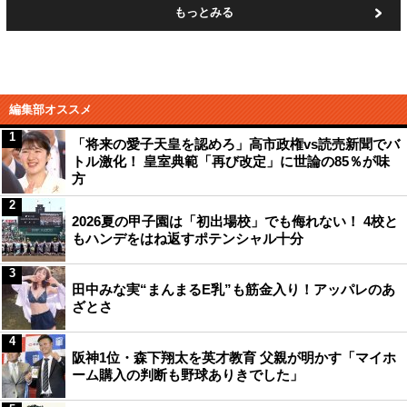
もっとみる
編集部オススメ
1
「将来の愛子天皇を認めろ」高市政権vs読売新聞でバ
トル激化！ 皇室典範「再び改定」に世論の85％が味
方
2
2026夏の甲子園は「初出場校」でも侮れない！ 4校と
もハンデをはね返すポテンシャル十分
3
田中みな実“まんまるE乳”も筋金入り！アッパレのあ
ざとさ
4
阪神1位・森下翔太を英才教育 父親が明かす「マイホ
ーム購入の判断も野球ありきでした」