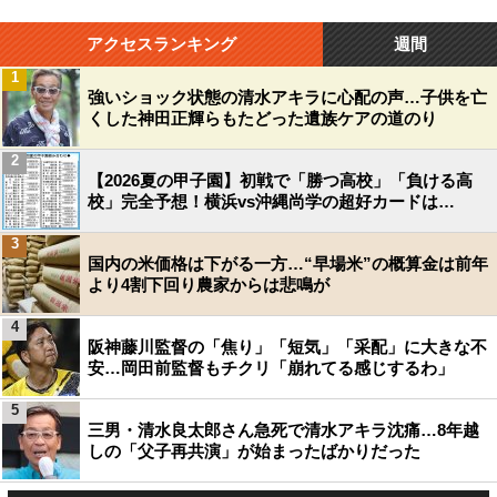
アクセスランキング
週間
1
強いショック状態の清水アキラに心配の声…子供を亡
くした神田正輝らもたどった遺族ケアの道のり
2
【2026夏の甲子園】初戦で「勝つ高校」「負ける高
校」完全予想！横浜vs沖縄尚学の超好カードは…
3
国内の米価格は下がる一方…“早場米”の概算金は前年
より4割下回り農家からは悲鳴が
4
阪神藤川監督の「焦り」「短気」「采配」に大きな不
安…岡田前監督もチクリ「崩れてる感じするわ」
5
三男・清水良太郎さん急死で清水アキラ沈痛…8年越
しの「父子再共演」が始まったばかりだった