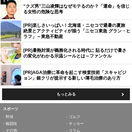
5
“クズ男”三山凌輝はなぜモテるのか？「運命」を信じ
る女性の危険な思考
[PR]楽しさいっぱい！北海道・ニセコで避暑の夏旅
絶景とアクティビティが揃う「ニセコ東急 グラン・ヒ
ラフ」～東急不動産
[PR]暑熱対策が義務化される時代に 貼るだけで暑さ
の変化がわかる示温シールとは～ファンケル
[PR]AGA治療に革命を起こす検査技術「スキャビジ
ョン」銀クリが提示する新しい薄毛治療のあり方
もっとみる
スポーツ
野球
ゴルフ
格闘技
サッカー
その他
コラム