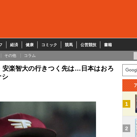
フ
経済
健康
コミック
競馬
公営競技
書籍
その他
コラム
・安楽智大の行きつく先は…日本はおろ
ナシ
1
2