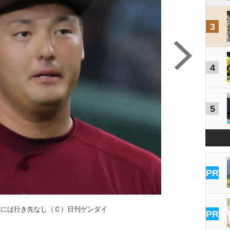
3
4
5
PR
球には行き先なし（Ｃ）日刊ゲンダイ
PR