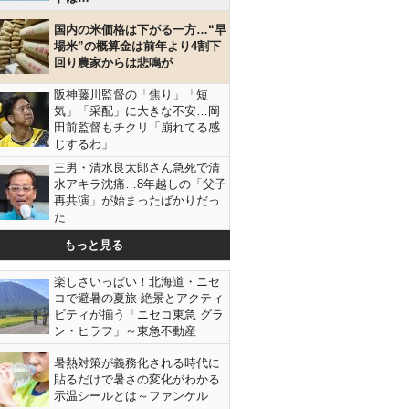
国内の米価格は下がる一方…“早
場米”の概算金は前年より4割下
回り農家からは悲鳴が
阪神藤川監督の「焦り」「短
気」「采配」に大きな不安…岡
田前監督もチクリ「崩れてる感
じするわ」
三男・清水良太郎さん急死で清
水アキラ沈痛…8年越しの「父子
再共演」が始まったばかりだっ
た
もっと見る
楽しさいっぱい！北海道・ニセ
コで避暑の夏旅 絶景とアクティ
ビティが揃う「ニセコ東急 グラ
ン・ヒラフ」～東急不動産
暑熱対策が義務化される時代に
貼るだけで暑さの変化がわかる
示温シールとは～ファンケル