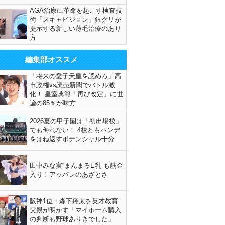
AGA治療に革命を起こす検査技
術「スキャビジョン」銀クリが
提示する新しい薄毛治療のあり
方
編集部オススメ
「将来の愛子天皇を認めろ」高
市政権vs読売新聞でバトル激
化！ 皇室典範「再び改定」に世
論の85％が味方
2026夏の甲子園は「初出場校」
でも侮れない！ 4校ともハンデ
をはね返すポテンシャル十分
田中みな実“まんまるE乳”も筋金
入り！アッパレのあざとさ
阪神1位・森下翔太を英才教育
父親が明かす「マイホーム購入
の判断も野球ありきでした」