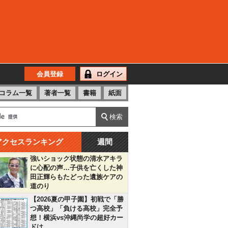
会員登録
ログイン
コラム一覧
著者一覧
書籍
紙面
アクセスランキング
週間
強いショック状態の清水アキラ
に心配の声…子供を亡くした神
田正輝らもたどった遺族ケアの
道のり
【2026夏の甲子園】初戦で「勝
つ高校」「負ける高校」完全予
想！横浜vs沖縄尚学の超好カー
ドは…