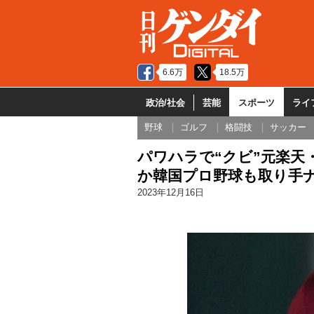
6.6万
18.5万
政治/社会
芸能
スポーツ
ライ
野球
ゴルフ
格闘技
サッカー
パワハラで“クビ”元楽天
か韓国プロ野球も取り手
2023年12月16日