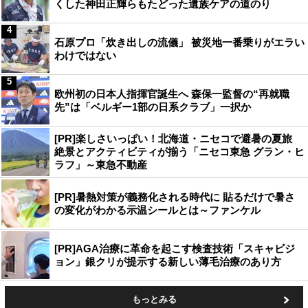
くした神田正輝らもたどった遺族ケアの道のり
4
石原プロ「炊き出しの流儀」 被災地一番乗りがエラい
わけではない
5
欧州初の日本人指揮官誕生へ 森保一監督の“再就職
先”は「ベルギー1部の日系クラブ」一択か
[PR]楽しさいっぱい！北海道・ニセコで避暑の夏旅
絶景とアクティビティが揃う「ニセコ東急 グラン・ヒ
ラフ」～東急不動産
[PR]暑熱対策が義務化される時代に 貼るだけで暑さ
の変化がわかる示温シールとは～ファンケル
[PR]AGA治療に革命を起こす検査技術「スキャビジ
ョン」銀クリが提示する新しい薄毛治療のあり方
もっとみる