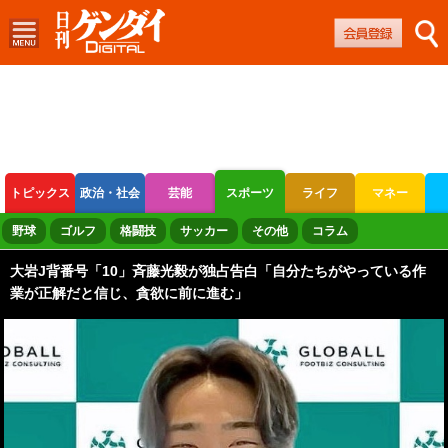
トピックス
政治・社会
芸能
スポーツ
ライフ
マネー
ボートレース
競輪
オートレース
野球
ゴルフ
格闘技
サッカー
その他
コラム
大岩J背番号「10」斉藤光毅が独占告白「自分たちがやっている作
業が正解だと信じ、貪欲に前に進む」