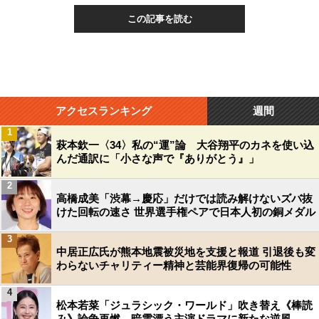
この記事を読む
アクセスランキング
週間
1
萩本欽一〈34〉私の“運”論 大谷翔平のカネを使い込
んだ通訳に「小さな声で『ありがとう』」
2
高橋成美「渋幕→慶応」だけでは読み解けないズバ抜
けた回転の速さ 世界選手権ペアで日本人初の銅メダル
3
中居正広氏が熊本地震被災地を支援と報道 引退後も変
わらないチャリティー精神と芸能界復帰の可能性
4
松本若菜「ジュラシック・ワールド」吹き替え《棒読
み》論争再燃…暗雲漂う主演ドラマに新たな逆風