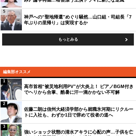
5
神戸への“聖地帰還”めぐり騒然…山口組・司組長「7
年ぶりの里帰り」は実現するか
もっとみる
編集部オススメ
1
高市首相“被災地利用PV”が大炎上！ ピアノBGM付き
でヘリから合掌、酷暑に汗一滴かかない不可解
2
佐藤二朗は信州大経済学部から就職氷河期にリクルー
トに入社も、わずか1日で辞めて役者の道へ
3
強いショック状態の清水アキラに心配の声…子供を亡