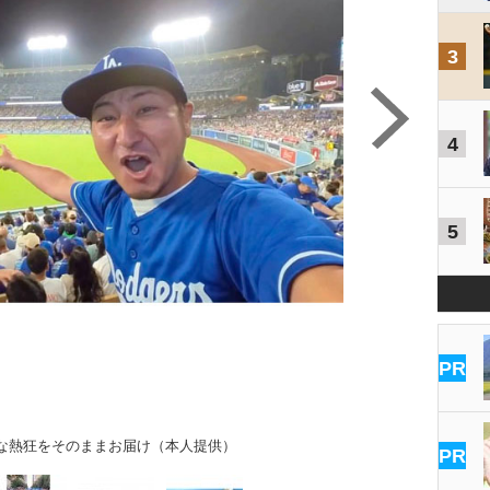
3
4
5
PR
な熱狂をそのままお届け（本人提供）
5号HR
PR