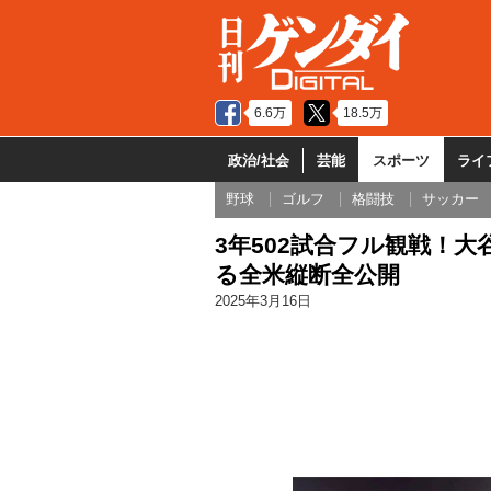
6.6万
18.5万
政治/社会
芸能
スポーツ
ライ
野球
ゴルフ
格闘技
サッカー
3年502試合フル観戦！
る全米縦断全公開
2025年3月16日