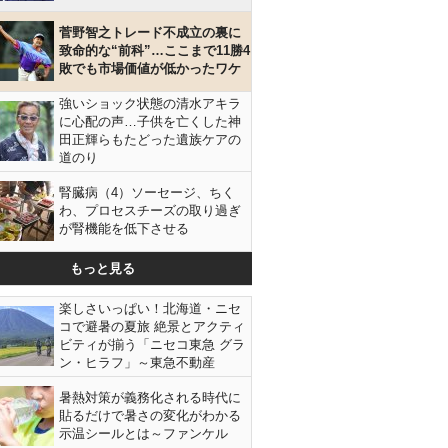
菅野智之トレード不成立の裏に
致命的な“前科”…ここまで11勝4
敗でも市場価値が低かったワケ
強いショック状態の清水アキラ
に心配の声…子供を亡くした神
田正輝らもたどった遺族ケアの
道のり
腎臓病（4）ソーセージ、ちく
わ、プロセスチーズの取り過ぎ
が腎機能を低下させる
もっと見る
楽しさいっぱい！北海道・ニセ
コで避暑の夏旅 絶景とアクティ
ビティが揃う「ニセコ東急 グラ
ン・ヒラフ」～東急不動産
暑熱対策が義務化される時代に
通算176号をキャッチしたファンを直撃（本人提供）
貼るだけで暑さの変化がわかる
示温シールとは～ファンケル