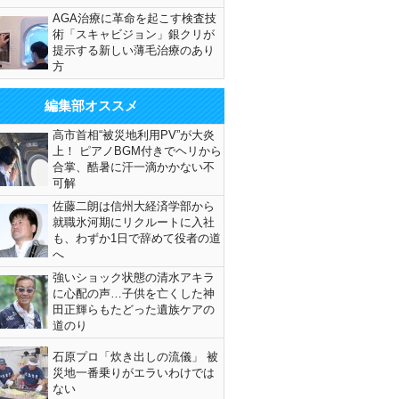
AGA治療に革命を起こす検査技
術「スキャビジョン」銀クリが
提示する新しい薄毛治療のあり
方
編集部オススメ
高市首相“被災地利用PV”が大炎
上！ ピアノBGM付きでヘリから
合掌、酷暑に汗一滴かかない不
可解
佐藤二朗は信州大経済学部から
就職氷河期にリクルートに入社
も、わずか1日で辞めて役者の道
へ
強いショック状態の清水アキラ
に心配の声…子供を亡くした神
田正輝らもたどった遺族ケアの
道のり
石原プロ「炊き出しの流儀」 被
災地一番乗りがエラいわけでは
ない