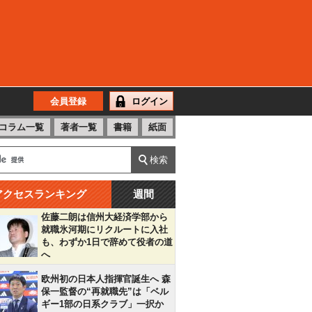
会員登録
ログイン
コラム一覧
著者一覧
書籍
紙面
アクセスランキング
週間
佐藤二朗は信州大経済学部から
就職氷河期にリクルートに入社
も、わずか1日で辞めて役者の道
へ
欧州初の日本人指揮官誕生へ 森
保一監督の“再就職先”は「ベル
ギー1部の日系クラブ」一択か