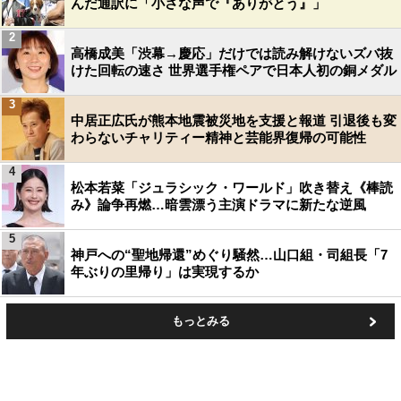
んだ通訳に「小さな声で『ありがとう』」
2
高橋成美「渋幕→慶応」だけでは読み解けないズバ抜
けた回転の速さ 世界選手権ペアで日本人初の銅メダル
3
中居正広氏が熊本地震被災地を支援と報道 引退後も変
わらないチャリティー精神と芸能界復帰の可能性
4
松本若菜「ジュラシック・ワールド」吹き替え《棒読
み》論争再燃…暗雲漂う主演ドラマに新たな逆風
5
神戸への“聖地帰還”めぐり騒然…山口組・司組長「7
年ぶりの里帰り」は実現するか
もっとみる