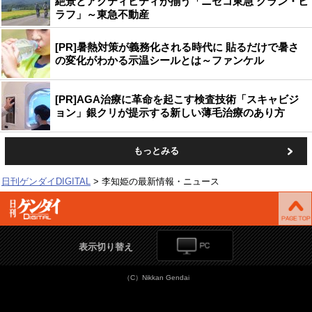
絶景とアクティビティが揃う「ニセコ東急 グラン・ヒ
ラフ」～東急不動産
[PR]暑熱対策が義務化される時代に 貼るだけで暑さ
の変化がわかる示温シールとは～ファンケル
[PR]AGA治療に革命を起こす検査技術「スキャビジ
ョン」銀クリが提示する新しい薄毛治療のあり方
もっとみる
日刊ゲンダイDIGITAL
李知姫の最新情報・ニュース
表示切り替え
（C）Nikkan Gendai