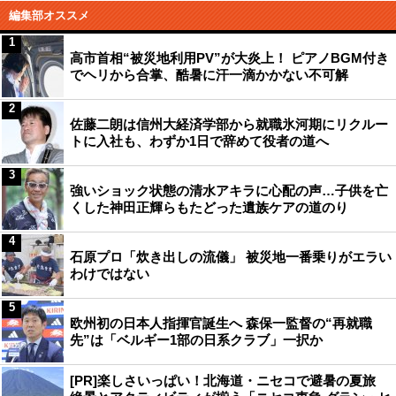
編集部オススメ
1
高市首相“被災地利用PV”が大炎上！ ピアノBGM付き
でヘリから合掌、酷暑に汗一滴かかない不可解
2
佐藤二朗は信州大経済学部から就職氷河期にリクルー
トに入社も、わずか1日で辞めて役者の道へ
3
強いショック状態の清水アキラに心配の声…子供を亡
くした神田正輝らもたどった遺族ケアの道のり
4
石原プロ「炊き出しの流儀」 被災地一番乗りがエラい
わけではない
5
欧州初の日本人指揮官誕生へ 森保一監督の“再就職
先”は「ベルギー1部の日系クラブ」一択か
[PR]楽しさいっぱい！北海道・ニセコで避暑の夏旅