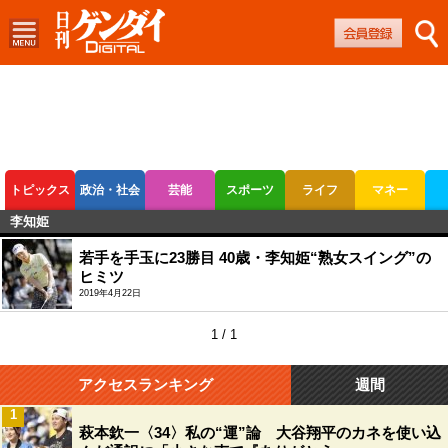
トピックス
政治・社会
芸能
スポーツ
ライフ
マネー
李知姫
ボートレース
競輪
オートレース
若手を手玉に23勝目 40歳・李知姫“熟女スイング”の
ヒミツ
2019年4月22日
1 / 1
アクセスランキング
週間
1
萩本欽一〈34〉私の“運”論 大谷翔平のカネを使い込