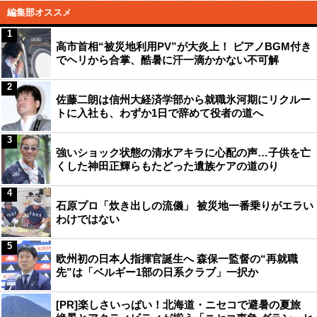
編集部オススメ
1
高市首相“被災地利用PV”が大炎上！ ピアノBGM付き
でヘリから合掌、酷暑に汗一滴かかない不可解
2
佐藤二朗は信州大経済学部から就職氷河期にリクルー
トに入社も、わずか1日で辞めて役者の道へ
3
強いショック状態の清水アキラに心配の声…子供を亡
くした神田正輝らもたどった遺族ケアの道のり
4
石原プロ「炊き出しの流儀」 被災地一番乗りがエラい
わけではない
5
欧州初の日本人指揮官誕生へ 森保一監督の“再就職
先”は「ベルギー1部の日系クラブ」一択か
[PR]楽しさいっぱい！北海道・ニセコで避暑の夏旅