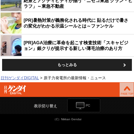
絶景とアクティビティが揃う「ニセコ東急 グラン・ヒ
ラフ」～東急不動産
[PR]暑熱対策が義務化される時代に 貼るだけで暑さ
の変化がわかる示温シールとは～ファンケル
[PR]AGA治療に革命を起こす検査技術「スキャビジ
ョン」銀クリが提示する新しい薄毛治療のあり方
もっとみる
日刊ゲンダイDIGITAL
原子力発電所の最新情報・ニュース
表示切り替え
（C）Nikkan Gendai