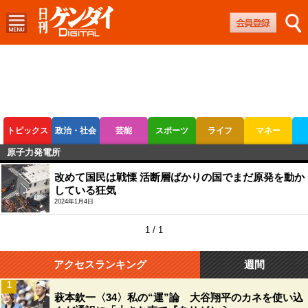
トピックス
政治・社会
芸能
スポーツ
ライフ
マネー
原子力発電所
ボートレース
競輪
オートレース
改めて国民は戦慄 活断層ばかりの国でまだ原発を動か
している狂気
2024年1月4日
1 / 1
アクセスランキング
週間
1
萩本欽一〈34〉私の“運”論 大谷翔平のカネを使い込