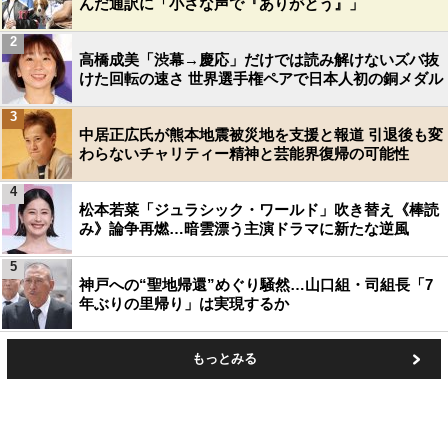
んだ通訳に「小さな声で『ありがとう』」
2
高橋成美「渋幕→慶応」だけでは読み解けないズバ抜
けた回転の速さ 世界選手権ペアで日本人初の銅メダル
3
中居正広氏が熊本地震被災地を支援と報道 引退後も変
わらないチャリティー精神と芸能界復帰の可能性
4
松本若菜「ジュラシック・ワールド」吹き替え《棒読
み》論争再燃…暗雲漂う主演ドラマに新たな逆風
5
神戸への“聖地帰還”めぐり騒然…山口組・司組長「7
年ぶりの里帰り」は実現するか
もっとみる