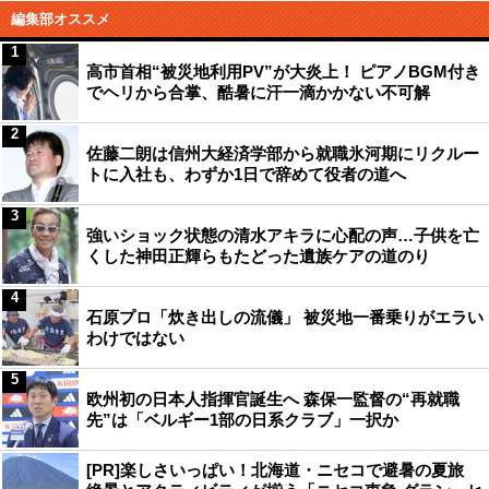
編集部オススメ
1
高市首相“被災地利用PV”が大炎上！ ピアノBGM付き
でヘリから合掌、酷暑に汗一滴かかない不可解
2
佐藤二朗は信州大経済学部から就職氷河期にリクルー
トに入社も、わずか1日で辞めて役者の道へ
3
強いショック状態の清水アキラに心配の声…子供を亡
くした神田正輝らもたどった遺族ケアの道のり
4
石原プロ「炊き出しの流儀」 被災地一番乗りがエラい
わけではない
5
欧州初の日本人指揮官誕生へ 森保一監督の“再就職
先”は「ベルギー1部の日系クラブ」一択か
[PR]楽しさいっぱい！北海道・ニセコで避暑の夏旅