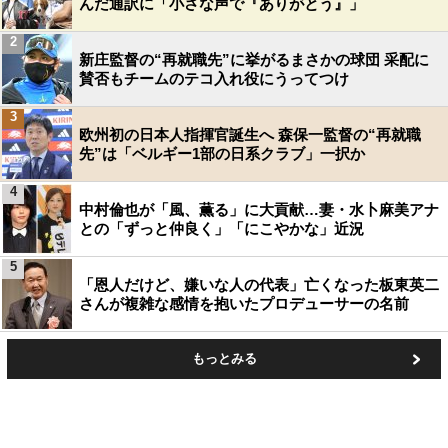
んだ通訳に「小さな声で『ありがとう』」
2
新庄監督の“再就職先”に挙がるまさかの球団 采配に
賛否もチームのテコ入れ役にうってつけ
3
欧州初の日本人指揮官誕生へ 森保一監督の“再就職
先”は「ベルギー1部の日系クラブ」一択か
4
中村倫也が「風、薫る」に大貢献…妻・水卜麻美アナ
との「ずっと仲良く」「にこやかな」近況
5
「恩人だけど、嫌いな人の代表」亡くなった板東英二
さんが複雑な感情を抱いたプロデューサーの名前
もっとみる