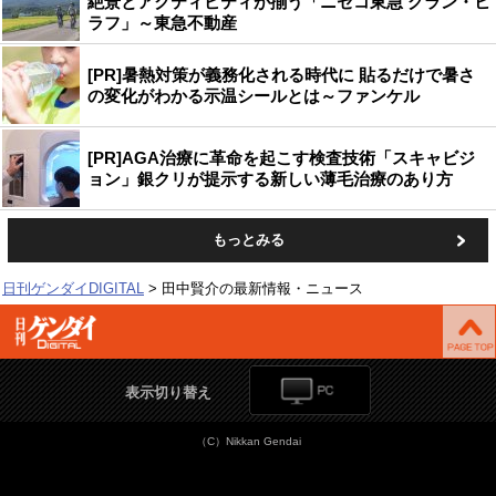
絶景とアクティビティが揃う「ニセコ東急 グラン・ヒ
ラフ」～東急不動産
[PR]暑熱対策が義務化される時代に 貼るだけで暑さ
の変化がわかる示温シールとは～ファンケル
[PR]AGA治療に革命を起こす検査技術「スキャビジ
ョン」銀クリが提示する新しい薄毛治療のあり方
もっとみる
日刊ゲンダイDIGITAL
田中賢介の最新情報・ニュース
表示切り替え
（C）Nikkan Gendai