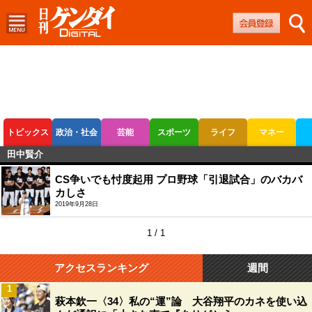
トピックス
政治・社会
芸能
スポーツ
ライフ
マネー
田中賢介
ボートレース
競輪
オートレース
CS争いでも忖度起用 プロ野球「引退試合」のバカバ
カしさ
2019年9月28日
1 / 1
アクセスランキング
週間
1
萩本欽一〈34〉私の“運”論 大谷翔平のカネを使い込