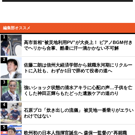
編集部オススメ
1
高市首相“被災地利用PV”が大炎上！ ピアノBGM付き
でヘリから合掌、酷暑に汗一滴かかない不可解
2
佐藤二朗は信州大経済学部から就職氷河期にリクルー
トに入社も、わずか1日で辞めて役者の道へ
3
強いショック状態の清水アキラに心配の声…子供を亡
くした神田正輝らもたどった遺族ケアの道のり
4
石原プロ「炊き出しの流儀」 被災地一番乗りがエラい
わけではない
5
欧州初の日本人指揮官誕生へ 森保一監督の“再就職