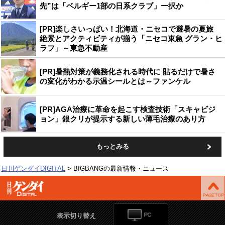
先”は「ベルギー1部の日系クラブ」一択か
[PR]楽しさいっぱい！北海道・ニセコで避暑の夏旅
絶景とアクティビティが揃う「ニセコ東急 グラン・ヒ
ラフ」～東急不動産
[PR]暑熱対策が義務化される時代に 貼るだけで暑さ
の変化がわかる示温シールとは～ファンケル
[PR]AGA治療に革命を起こす検査技術「スキャビジ
ョン」銀クリが提示する新しい薄毛治療のあり方
もっとみる
日刊ゲンダイDIGITAL
BIGBANGの最新情報・ニュース
表示切り替え