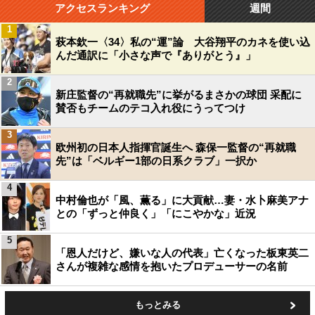
アクセスランキング
週間
1
萩本欽一〈34〉私の“運”論 大谷翔平のカネを使い込
んだ通訳に「小さな声で『ありがとう』」
2
新庄監督の“再就職先”に挙がるまさかの球団 采配に
賛否もチームのテコ入れ役にうってつけ
3
欧州初の日本人指揮官誕生へ 森保一監督の“再就職
先”は「ベルギー1部の日系クラブ」一択か
4
中村倫也が「風、薫る」に大貢献…妻・水卜麻美アナ
との「ずっと仲良く」「にこやかな」近況
5
「恩人だけど、嫌いな人の代表」亡くなった板東英二
さんが複雑な感情を抱いたプロデューサーの名前
もっとみる