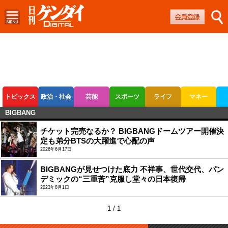
トピックス
政治・社会
芸能
スポーツ
ライフ
マネー
BIGBANG
ボートレース
競輪
オートレース
チケット完売なるか？ BIGBANGドームツアー開催決
定も弟分BTSの大躍進で心配の声
2026年6月17日
BIGBANGが見せつけた底力 不祥事、世代交代、パン
デミックの“三重苦”克服し堂々の日本復帰
2023年8月1日
1 / 1