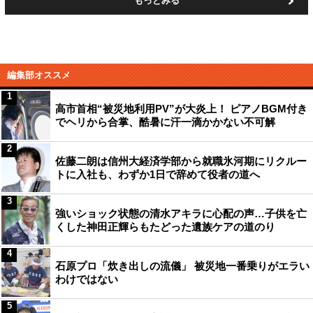
もっとみる
編集部オススメ
1
高市首相“被災地利用PV”が大炎上！ ピアノBGM付き
でヘリから合掌、酷暑に汗一滴かかない不可解
2
佐藤二朗は信州大経済学部から就職氷河期にリクルー
トに入社も、わずか1日で辞めて役者の道へ
3
強いショック状態の清水アキラに心配の声…子供を亡
くした神田正輝らもたどった遺族ケアの道のり
4
石原プロ「炊き出しの流儀」 被災地一番乗りがエラい
わけではない
5