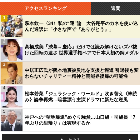
アクセスランキング
週間
1
萩本欽一〈34〉私の“運”論 大谷翔平のカネを使い込
んだ通訳に「小さな声で『ありがとう』」
2
高橋成美「渋幕→慶応」だけでは読み解けないズバ抜
けた回転の速さ 世界選手権ペアで日本人初の銅メダル
3
中居正広氏が熊本地震被災地を支援と報道 引退後も変
わらないチャリティー精神と芸能界復帰の可能性
4
松本若菜「ジュラシック・ワールド」吹き替え《棒読
み》論争再燃…暗雲漂う主演ドラマに新たな逆風
5
神戸への“聖地帰還”めぐり騒然…山口組・司組長「7
年ぶりの里帰り」は実現するか