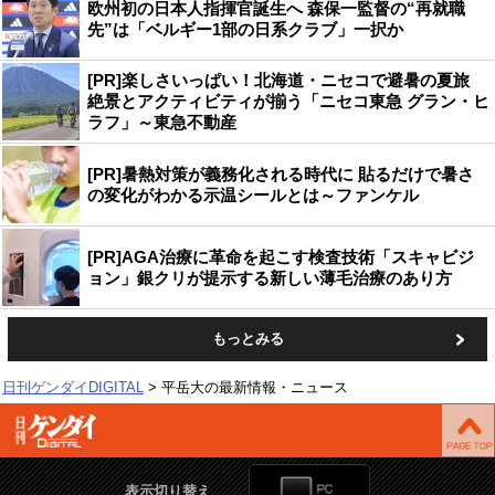
欧州初の日本人指揮官誕生へ 森保一監督の“再就職
先”は「ベルギー1部の日系クラブ」一択か
[PR]楽しさいっぱい！北海道・ニセコで避暑の夏旅
絶景とアクティビティが揃う「ニセコ東急 グラン・ヒ
ラフ」～東急不動産
[PR]暑熱対策が義務化される時代に 貼るだけで暑さ
の変化がわかる示温シールとは～ファンケル
[PR]AGA治療に革命を起こす検査技術「スキャビジ
ョン」銀クリが提示する新しい薄毛治療のあり方
もっとみる
日刊ゲンダイDIGITAL
平岳大の最新情報・ニュース
表示切り替え