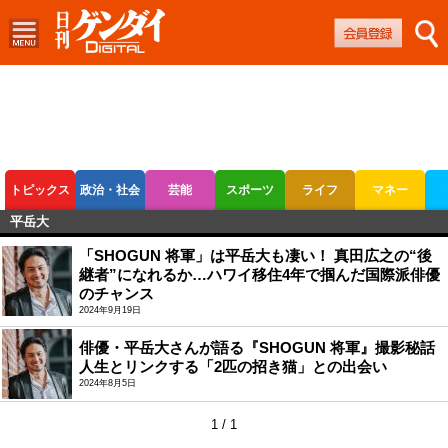
トピックス
政治・社会
芸能
スポーツ
ライフ
マネー
平岳大
ボートレース
競輪
オートレース
「SHOGUN 将軍」は平岳大も凄い！ 真田広之の“後
継者”になれるか…ハワイ移住4年で掴んだ国際派俳優
のチャンス
2024年9月19日
俳優・平岳大さんが語る『SHOGUN 将軍』撮影秘話
人生とリンクする「2匹の招き猫」との出会い
2024年8月5日
1 / 1