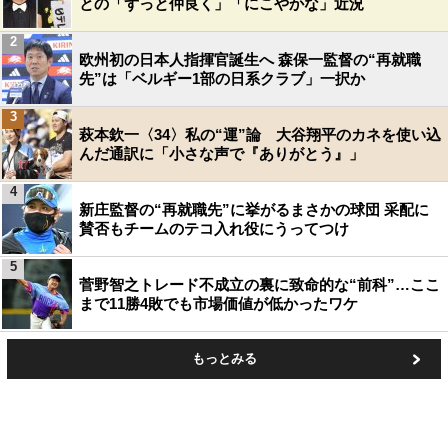
との「ずっと仲良く」「にこやかな」近況
2
欧州初の日本人指揮官誕生へ 森保一監督の“再就職
先”は「ベルギー1部の日系クラブ」一択か
3
萩本欽一〈34〉私の“運”論 大谷翔平のカネを使い込
んだ通訳に「小さな声で『ありがとう』」
4
新庄監督の“再就職先”に挙がるまさかの球団 采配に
賛否もチームのテコ入れ役にうってつけ
5
菅野智之トレード不成立の裏に致命的な“前科”…ここ
まで11勝4敗でも市場価値が低かったワケ
もっとみる