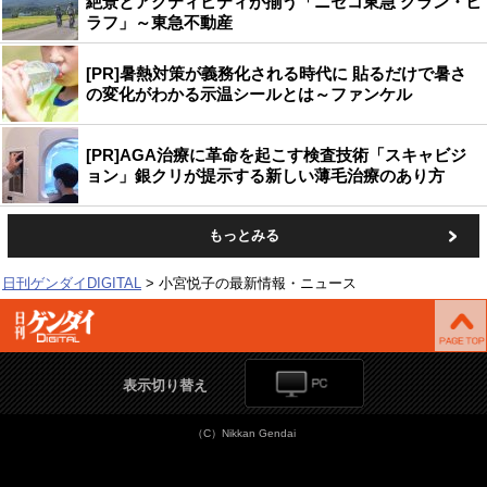
絶景とアクティビティが揃う「ニセコ東急 グラン・ヒ
ラフ」～東急不動産
[PR]暑熱対策が義務化される時代に 貼るだけで暑さ
の変化がわかる示温シールとは～ファンケル
[PR]AGA治療に革命を起こす検査技術「スキャビジ
ョン」銀クリが提示する新しい薄毛治療のあり方
もっとみる
日刊ゲンダイDIGITAL
小宮悦子の最新情報・ニュース
表示切り替え
（C）Nikkan Gendai