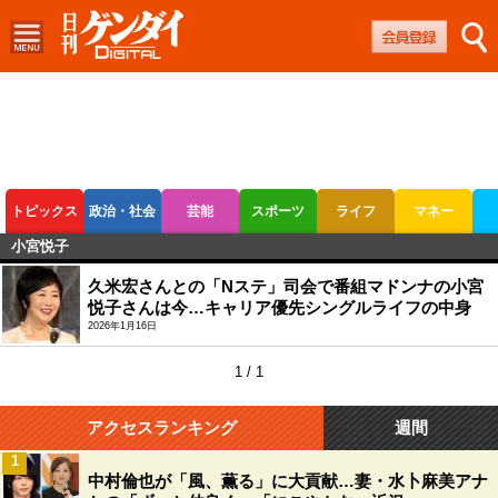
トピックス
政治・社会
芸能
スポーツ
ライフ
マネー
小宮悦子
ボートレース
競輪
オートレース
久米宏さんとの「Nステ」司会で番組マドンナの小宮
悦子さんは今…キャリア優先シングルライフの中身
2026年1月16日
1 / 1
アクセスランキング
週間
1
中村倫也が「風、薫る」に大貢献…妻・水卜麻美アナ