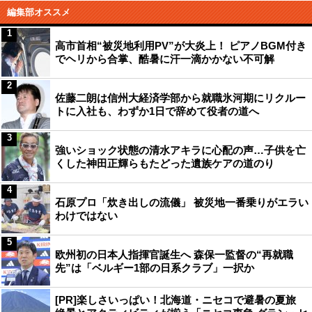
編集部オススメ
1
高市首相“被災地利用PV”が大炎上！ ピアノBGM付き
でヘリから合掌、酷暑に汗一滴かかない不可解
2
佐藤二朗は信州大経済学部から就職氷河期にリクルー
トに入社も、わずか1日で辞めて役者の道へ
3
強いショック状態の清水アキラに心配の声…子供を亡
くした神田正輝らもたどった遺族ケアの道のり
4
石原プロ「炊き出しの流儀」 被災地一番乗りがエラい
わけではない
5
欧州初の日本人指揮官誕生へ 森保一監督の“再就職
先”は「ベルギー1部の日系クラブ」一択か
[PR]楽しさいっぱい！北海道・ニセコで避暑の夏旅