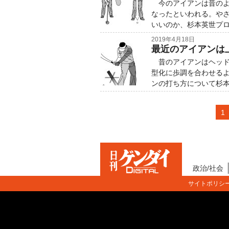
今のアイアンは昔のよ
なったといわれる。や
いいのか、杉本英世プ
2019年4月18日
最近のアイアンは
昔のアイアンはヘッド
型化に歩調を合わせる
ンの打ち方について杉本
1
政治/社会
サイトポリシ