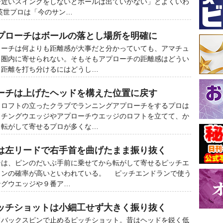
倍近いスイングをしないとボールは出ていかない」とよくいわ
英世プロは「今のサン…
プローチはボールの落とし場所を明確に
ーチは何よりも距離感が大事だと分かっていても、アマチュ
ト圏内に寄せられない。そもそもアプローチの距離感はどうい
、距離を打ち分けるにはどうし…
ーチは上げたヘッドを構えた位置に戻す
ロフトの立ったクラブでランニングアプローチをするプロは
ッチングウエッジやアプローチウエッジのロフトを立てて、か
ら転がして寄せるプロが多くな…
は左リードで右手首を曲げたまま振り抜く
は、ピンのだいぶ手前に乗せてから転がして寄せるピッチエ
ワンの確率が高いといわれている。 ピッチエンドランで使う
ングウエッジや９番ア…
ッチショットは小細工せず大きく振り抜く
バックスピンで止めるピッチショット。昔はヘッドを鋭く低