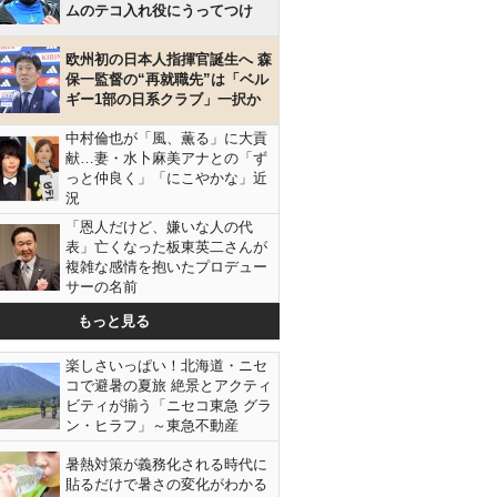
ムのテコ入れ役にうってつけ
欧州初の日本人指揮官誕生へ 森
保一監督の“再就職先”は「ベル
ギー1部の日系クラブ」一択か
中村倫也が「風、薫る」に大貢
献…妻・水卜麻美アナとの「ず
っと仲良く」「にこやかな」近
況
「恩人だけど、嫌いな人の代
表」亡くなった板東英二さんが
複雑な感情を抱いたプロデュー
サーの名前
もっと見る
楽しさいっぱい！北海道・ニセ
コで避暑の夏旅 絶景とアクティ
ビティが揃う「ニセコ東急 グラ
ン・ヒラフ」～東急不動産
暑熱対策が義務化される時代に
貼るだけで暑さの変化がわかる