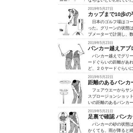
ならないといわれてい
2019年5月27日
カップまで10歩
日本のゴルフ場はコー
った。グリーンの状態
プメーターで計測し、
2019年5月23日
バンカー越えアプ
バンカー越えでグリー
ードぐらいの距離があ
ど、２０ヤードぐらい
2019年5月22日
距離のあるバンカ
フェアウエーからサン
スプロージョンショッ
いの距離のあるバンカ
2019年5月21日
足裏で確認 バン
バンカーの砂の状態は
かくても、雨が降ると