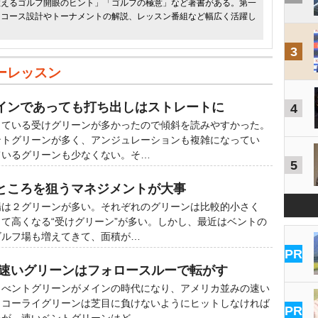
教えるゴルフ開眼のヒント」「ゴルフの極意」など著書がある。第一
もコース設計やトーナメントの解説、レッスン番組など幅広く活躍し
3
ーレッスン
インであっても打ち出しはストレートに
4
ている受けグリーンが多かったので傾斜を読みやすかった。
ントグリーンが多く、アンジュレーションも複雑になってい
ているグリーンも少なくない。そ…
5
ところを狙うマネジメントが大事
は２グリーンが多い。それぞれのグリーンは比較的小さく
て高くなる“受けグリーン”が多い。しかし、最近はベントの
ゴルフ場も増えてきて、面積が…
PR
 速いグリーンはフォロースルーで転がす
べントグリーンがメインの時代になり、アメリカ並みの速い
。コーライグリーンは芝目に負けないようにヒットしなければ
PR