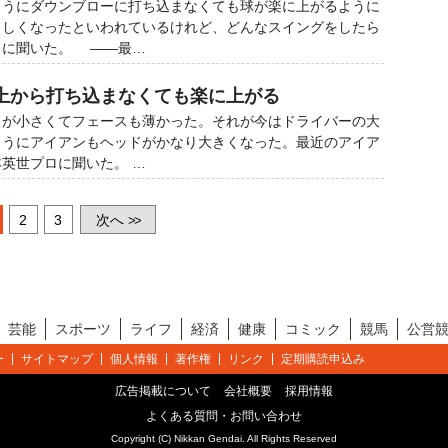
うにダウンブローに打ち込まなくても球が楽に上がるように
さしくなったといわれているけれど、どんなスイングをしたら
ロに聞いた。 ――最…
上から打ち込まなくても楽に上がる
が小さくてフェースも薄かった。それが今はドライバーの大
ようにアイアンもヘッドがかなり大きくなった。最近のアイア
英世プロに聞いた。 …
2
3
次へ
>>
芸能
スポーツ
ライフ
経済
健康
コミック
競馬
公営
ー
サイトマップ
個人情報
著作権
リンク
定期購読申込み
広告掲載について
会社概要
採用情報
よくある質問・お問い合わせ
Copyright (C) Nikkan Gendai. All Rights Reserved