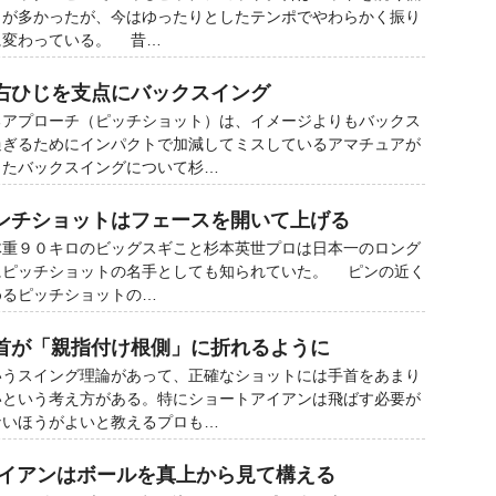
ロが多かったが、今はゆったりとしたテンポでやわらかく振り
に変わっている。 昔…
右ひじを支点にバックスイング
アプローチ（ピッチショット）は、イメージよりもバックス
過ぎるためにインパクトで加減してミスしているアマチュアが
じたバックスイングについて杉…
ンチショットはフェースを開いて上げる
重９０キロのビッグスギこと杉本英世プロは日本一のロング
にピッチショットの名手としても知られていた。 ピンの近く
めるピッチショットの…
首が「親指付け根側」に折れるように
いうスイング理論があって、正確なショットには手首をあまり
いという考え方がある。特にショートアイアンは飛ばす必要が
ないほうがよいと教えるプロも…
アイアンはボールを真上から見て構える