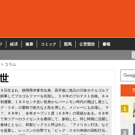
フ
経済
健康
コミック
競馬
公営競技
書籍
コラム
世
１６日生まれ、静岡県伊東市出身。高卒後に地元の川奈ホテルゴルフ
に師事してプロゴルファーを目指し、５９年のプロテスト合格。６４
で初優勝。１８０センチ近い長身からパーシモン時代の飛ばし屋とし
ッグ・スギ」の愛称で絶大な人気を博した。メジャーにも出場し、マ
1
６７、６８年）、全米オープン１度（６８年）の実績がある。６８年
めて米ツアーのライセンスを獲得して、参戦した。同じ時期に活躍し
田春雄とともに、和製ビッグ３と呼ばれた。「アメリカン打法」など
論を提案し、レッスンの分野でも「ビッグ・スギの奇跡の回転打法」
2