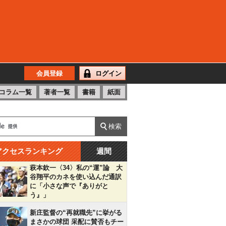
会員登録
ログイン
コラム一覧
著者一覧
書籍
紙面
アクセスランキング
週間
萩本欽一〈34〉私の“運”論 大
谷翔平のカネを使い込んだ通訳
に「小さな声で『ありがと
う』」
新庄監督の“再就職先”に挙がる
まさかの球団 采配に賛否もチー