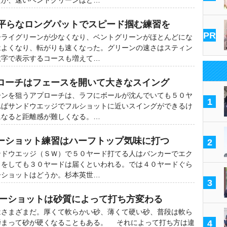
たが、速いベントグリーンはど…
の平らなロングパットでスピード掴む練習を
PR
ライグリーンが少なくなり、ベントグリーンがほとんどにな
はよくなり、転がりも速くなった。グリーンの速さはスティン
数字で表示するコースも増えて…
ローチはフェースを開いて大きなスイング
ンを狙うアプローチは、ラフにボールが沈んでいても５０ヤ
1
ればサンドウエッジでフルショットに近いスイングができるけ
になると距離感が難しくなる。…
ーショット練習はハーフトップ気味に打つ
2
ドウエッジ（ＳＷ）で５０ヤード打てる人はバンカーでエク
トをしても３０ヤードは届くといわれる。では４０ヤードぐら
ーショットはどうか。杉本英世…
3
カーショットは砂質によって打ち方変わる
さまざまだ。厚くて軟らかい砂、薄くて硬い砂、普段は軟ら
締まって砂が硬くなることもある。 それによって打ち方は違
4