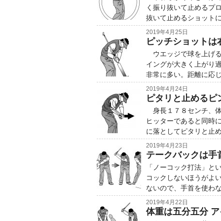
く振り抜いて止めるプ
抜いて止めるショット
2019年4月25日
ピッチショットは
ウエッジで球を上げる
イングが大きく上がり
非常に多い。距離に応
2019年4月24日
ピタリと止めるピ
身長１７８センチ、体
ヒッターであると同時
に落としてピタリと止
2019年4月23日
テークバックは手
「ノーコック打法」と
コックしないほうがよ
ないので、手首を使わ
2019年4月22日
体重は五分五分 