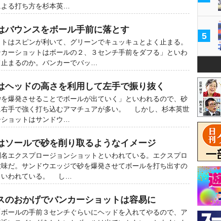
による打ち方を杉本英…
はバウンスをボール手前に落とす
5
トはスピンが利いて、グリーンでキュッキュとよく止まる。
ンカーショットはボールの２、３センチ手前をダフる」といわ
て止まるのか。バンカーでバッ…
はヘッドの高さを利用して左手で振り抜く
砂を爆発させることでボールが出ていく」といわれるので、砂
に右手で強く打ち込むアマチュアが多い。 しかし、杉本英世
ーショットはサンドウ…
はソールで砂を削り取るようなイメージ
名エクスプロージョンショットといわれている。エクスプロ
意味だ。サンドウエッジで砂を爆発させてボールを打ち出すの
といわれている。 し…
スのおかげでバンカーショットは容易に
ボールの手前３センチぐらいにヘッドを入れてやるので、ア