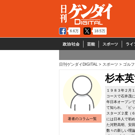
6.6万
18.5万
政治/社会
芸能
スポーツ
ライ
日刊ゲンダイDIGITAL
スポーツ
ゴルフ
杉本英
１９８３年２月
コースで石井茂
年日本オープン
て知られ、「ビ
スターズ２度（
著者のコラム一覧
には日本人で初
た河野高明、安
数々の新しい理