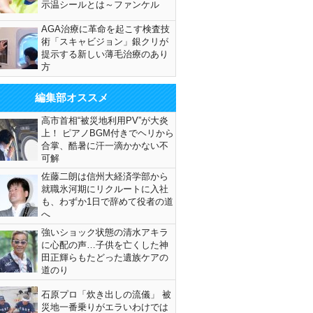
示温シールとは～ファンケル
AGA治療に革命を起こす検査技
術「スキャビジョン」銀クリが
提示する新しい薄毛治療のあり
方
編集部オススメ
高市首相“被災地利用PV”が大炎
上！ ピアノBGM付きでヘリから
合掌、酷暑に汗一滴かかない不
可解
佐藤二朗は信州大経済学部から
就職氷河期にリクルートに入社
も、わずか1日で辞めて役者の道
へ
強いショック状態の清水アキラ
に心配の声…子供を亡くした神
田正輝らもたどった遺族ケアの
道のり
石原プロ「炊き出しの流儀」 被
災地一番乗りがエラいわけでは