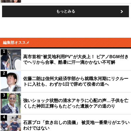
もっとみる
編集部オススメ
1
高市首相“被災地利用PV”が大炎上！ ピアノBGM付き
でヘリから合掌、酷暑に汗一滴かかない不可解
2
佐藤二朗は信州大経済学部から就職氷河期にリクルー
トに入社も、わずか1日で辞めて役者の道へ
3
強いショック状態の清水アキラに心配の声…子供を亡
くした神田正輝らもたどった遺族ケアの道のり
4
石原プロ「炊き出しの流儀」 被災地一番乗りがエラい
わけではない