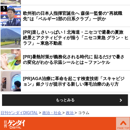
5
欧州初の日本人指揮官誕生へ 森保一監督の“再就職
先”は「ベルギー1部の日系クラブ」一択か
[PR]楽しさいっぱい！北海道・ニセコで避暑の夏旅
絶景とアクティビティが揃う「ニセコ東急 グラン・ヒ
ラフ」～東急不動産
[PR]暑熱対策が義務化される時代に 貼るだけで暑さ
の変化がわかる示温シールとは～ファンケル
[PR]AGA治療に革命を起こす検査技術「スキャビジ
ョン」銀クリが提示する新しい薄毛治療のあり方
もっとみる
日刊ゲンダイDIGITAL
政治・社会
政治
コラム