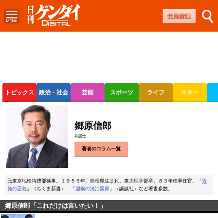
トピックス
政治・社会
芸能
スポーツ
ライフ
マネー
ボートレース
競輪
オートレース
郷原信郎
弁護士
著者のコラム一覧
元東京地検特捜部検事。１９５５年、島根県生まれ。東大理学部卒。８３年検事任官。「
告
発の正義
」（ちくま新書）、「
虚構の法治国家
」（講談社）など著書多数。
郷原信郎「これだけは言いたい！」