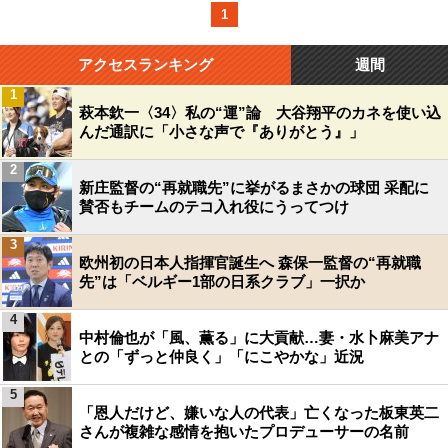
1
アクセスランキング
週間
1
萩本欽一〈34〉私の“運”論 大谷翔平のカネを使い込
んだ通訳に「小さな声で『ありがとう』」
2
新庄監督の“再就職先”に挙がるまさかの球団 采配に
賛否もチームのテコ入れ役にうってつけ
3
欧州初の日本人指揮官誕生へ 森保一監督の“再就職
先”は「ベルギー1部の日系クラブ」一択か
4
中村倫也が「風、薫る」に大貢献…妻・水卜麻美アナ
との「ずっと仲良く」「にこやかな」近況
5
「恩人だけど、嫌いな人の代表」亡くなった板東英二
さんが複雑な感情を抱いたプロデューサーの名前