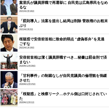
案里氏が議員辞職で再選挙に 自民党は広島県民をなめ
るな
2021年2月16日
「罰則導入」法案を提出し結局は削除 菅政権のお粗末
ぶり
2021年2月2日
桜疑惑で安倍前首相に致命的弱点 “虚偽答弁”を見過
ごすな
2021年1月19日
安倍前首相は潔く議員辞職すべき…秘書は罰金刑で済
まない
2020年12月29日
「甘利事件」の制裁なしが自民党議員の倫理観を弛緩
させた
2020年12月15日
「桜疑惑」と検察リーク…ホテル側は口封じされてい
た
2020年12月1日