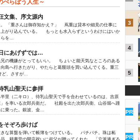
のべらぼう人生～
詩狂文集、序文源内
3
。 「重さんは御存知かえ？」 蔦重は貸本や細見の仕事に
に上がり込んでいる。 もっとも水入らずというわけにはいか
ちらを…
4
三日にあげずでは…
兄の機嫌がとってもいい。 ちょいと能天気なところのある
と向島へ行きたがり、やたらと葛饅頭を買い込んでくる。重三
5
けど、さすが…
が待乳山聖天に参拝
半里（二キロ）、待乳山聖天で手を合わせているのは、吉原
屋」を率いる次郎兵衛だ。 社殿を出た次郎兵衛、山谷堀へ踵
船に乗った。銀波、金…
PR
原をそぞろ歩けば
きな算盤を弾いて帳簿をつけている。 パチパチ。珠は柘
PR
品、耕書堂の開店祝いに叔父が贈ってくれた。 「立派過ぎる