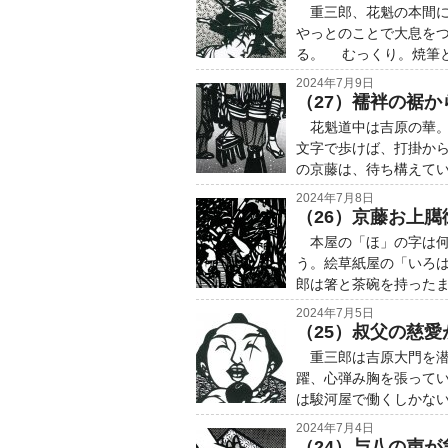
重三郎、花魁の本間に
やっとのことで大息を
る。 むっくり。焼筆
2024年7月9日
（27）襦袢の裾
花魁道中は吉原の華。
文字で歩けば、打掛か
の京藤は、待ち構えて
2024年7月8日
（26）京藤お上
本屋の「ほ」の字は何
う。絵草紙屋の「いろ
郎は箸と茶碗を持った
2024年7月5日
（25）叔父の慈
重三郎は吉原大門を潜
躍、心弾み胸を張ってい
は駿河屋で働くしかな
2024年7月4日
（24）与八の声