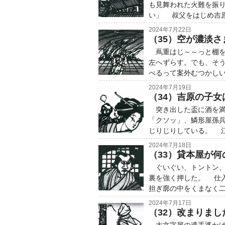
も見舞われた火難を振り
い」 叔父をはじめ吉
2024年7月22日
（35）空が濃淡
蔦重はじ～～っと棚を
左へずらす。でも、そう
べるって案外むつかしい
2024年7月19日
（34）吉原の子
突き出した盃に酒を満
「クソッ」、鱗形屋孫
じりじりしている。 
2024年7月18日
（33）貸本屋が何
ぐいぐい、トントン、
裏を強く押した。 仕
担ぎ廓の中をくまなく
2024年7月17日
（32）改まりま