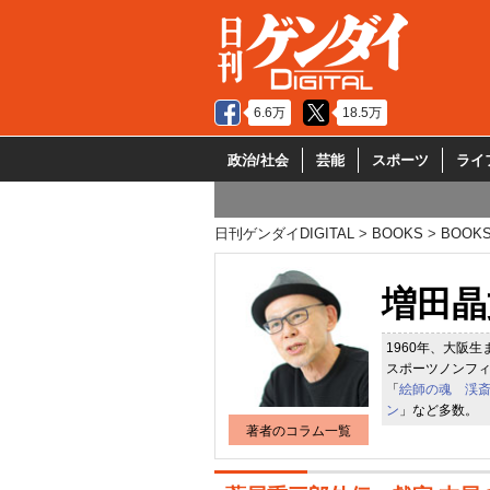
6.6万
18.5万
政治/社会
芸能
スポーツ
ライ
日刊ゲンダイDIGITAL
BOOKS
BOOK
増田晶
1960年、大阪
スポーツノンフ
「
絵師の魂 渓
ン
」など多数。
著者のコラム一覧