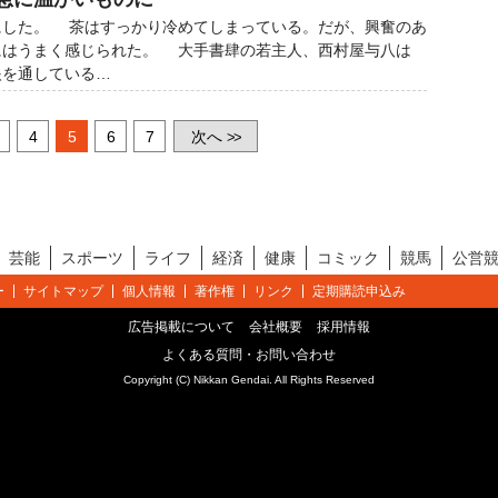
した。 茶はすっかり冷めてしまっている。だが、興奮のあ
にはうまく感じられた。 大手書肆の若主人、西村屋与八は
眼を通している…
4
5
6
7
次へ
>>
芸能
スポーツ
ライフ
経済
健康
コミック
競馬
公営
ー
サイトマップ
個人情報
著作権
リンク
定期購読申込み
広告掲載について
会社概要
採用情報
よくある質問・お問い合わせ
Copyright (C) Nikkan Gendai. All Rights Reserved