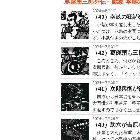
蔦屋重三郎外伝～戯家 本屋
2024年8月1日
（43）南畝の狂
小紫が本を差し出した
かこつけ、花魁の本間
ず、小紫付きの禿がこ
2024年7月31日
（42）葛饅頭も
このところ、何だか義
次郎兵衛、何かという
郎はボヤく。 「うまい
2024年7月30日
（41）次郎兵衛
吉原から日本堤を東へ
大門横の引手茶屋「蔦
を返すのではなく渡し
2024年7月29日
（40）助六が吉
仕事を終えた蔦重、大
植、枠と梁が黒檀の高級