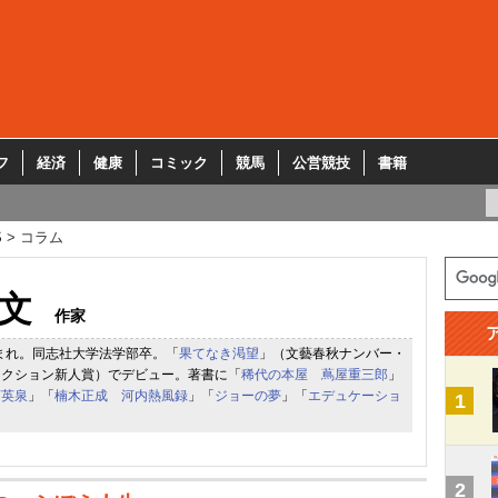
フ
経済
健康
コミック
競馬
公営競技
書籍
S
コラム
文
作家
生まれ。同志社大学法学部卒。「
果てなき渇望
」（文藝春秋ナンバー・
ィクション新人賞）でデビュー。著書に「
稀代の本屋 蔦屋重三郎
」
斎英泉
」「
楠木正成 河内熱風録
」「
ジョーの夢
」「
エデュケーショ
1
2