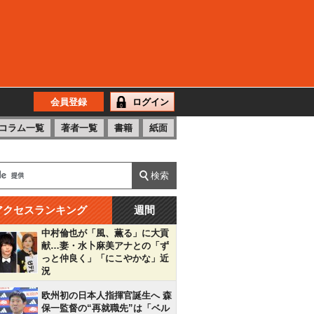
会員登録
ログイン
コラム一覧
著者一覧
書籍
紙面
アクセスランキング
週間
中村倫也が「風、薫る」に大貢
献…妻・水卜麻美アナとの「ず
っと仲良く」「にこやかな」近
況
欧州初の日本人指揮官誕生へ 森
保一監督の“再就職先”は「ベル