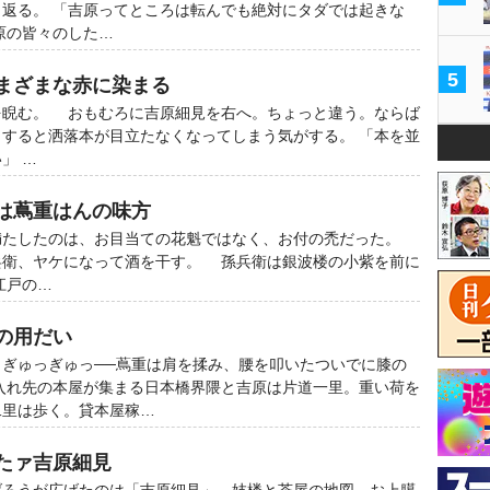
返る。 「吉原ってところは転んでも絶対にタダでは起きな
原の皆々のした…
5
さまざまな赤に染まる
睨む。 おもむろに吉原細見を右へ。ちょっと違う。ならば
すると洒落本が目立たなくなってしまう気がする。 「本を並
」 …
女は蔦重はんの味方
たしたのは、お目当ての花魁ではなく、お付の禿だった。
兵衛、ヤケになって酒を干す。 孫兵衛は銀波楼の小紫を前に
江戸の…
の用だい
ぎゅっぎゅっ──蔦重は肩を揉み、腰を叩いたついでに膝の
入れ先の本屋が集まる日本橋界隈と吉原は片道一里。重い荷を
二里は歩く。貸本屋稼…
したァ吉原細見