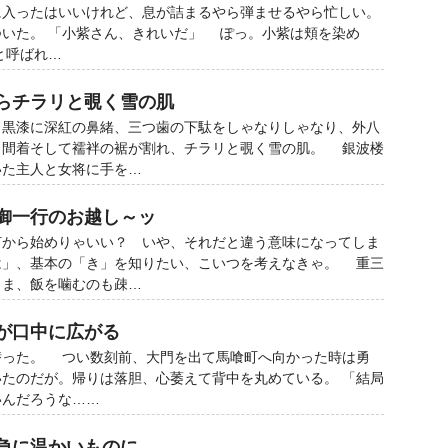
入ったはいいけれど、息が詰まるやら弾ませるやら忙しい。
ついた。 「小紫さん、きれいだ」 ぽっ。小紫は頬を染め
と呼ばれ…
からチラリと覗く雪の肌
黒漆に深紅の鼻緒、三つ歯の下駄をしゃなりしゃなり、外八
ら間着そして襦袢の裾が割れ、チラリと覗く雪の肌。 銀波楼
いた主人と女将に手を…
臈御一行のお越し～ッ
から始めりゃいい？ いや、それだと違う意味になってしま
は」、基本の「き」を知りたい、こいつを考えなきゃ。 重三
まま、飯を噛むのも疎…
愛が口中に広がる
った。 つい数刻前、大門を出て馬喰町へ向かった時は勇
たのだが。帰りは落胆、心萎えて背中を丸めている。 「結局
いんだろうな……
が急に温かいものに