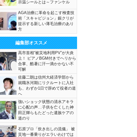
示温シールとは～ファンケル
AGA治療に革命を起こす検査技
術「スキャビジョン」銀クリが
提示する新しい薄毛治療のあり
方
編集部オススメ
高市首相“被災地利用PV”が大炎
上！ ピアノBGM付きでヘリから
合掌、酷暑に汗一滴かかない不
可解
佐藤二朗は信州大経済学部から
就職氷河期にリクルートに入社
も、わずか1日で辞めて役者の道
へ
強いショック状態の清水アキラ
に心配の声…子供を亡くした神
田正輝らもたどった遺族ケアの
道のり
石原プロ「炊き出しの流儀」 被
災地一番乗りがエラいわけでは