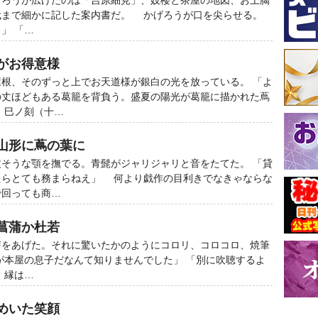
ろうが広げたのは「吉原細見」、妓楼と茶屋の地図、お上臈
代まで細かに記した案内書だ。 かげろうが口を尖らせる。
」 「…
がお得意様
根、そのずっと上でお天道様が銀白の光を放っている。 「よ
の丈ほどもある葛籠を背負う。盛夏の陽光が葛籠に描かれた蔦
 巳ノ刻（十…
士山形に蔦の葉に
そうな顎を撫でる。青髭がジャリジャリと音をたてた。 「貸
たらとても務まらねえ」 何より戯作の目利きでなきゃならな
で回っても商…
菖蒲か杜若
をあげた。それに驚いたかのようにコロリ、コロコロ、焼筆
が本屋の息子だなんて知りませんでした」 「別に吹聴するよ
 縁は…
めいた笑顔