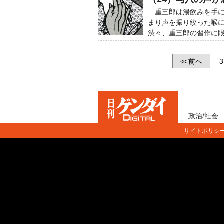
重三郎は湯飲みを手に
まり声を振り絞った喉
渋々、重三郎の習作に
前へ
3
<<
政治/社会
サイトポリシ