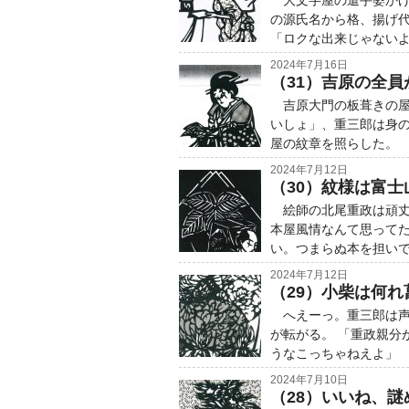
大文字屋の遣手婆かげ
の源氏名から格、揚げ
「ロクな出来じゃないよ
2024年7月16日
（31）吉原の全員
吉原大門の板葺きの屋
いしょ」、重三郎は身
屋の紋章を照らした。
2024年7月12日
（30）紋様は富
絵師の北尾重政は頑丈
本屋風情なんて思って
い。つまらぬ本を担い
2024年7月12日
（29）小柴は何れ
へえーっ。重三郎は声
が転がる。 「重政親分
うなこっちゃねえよ」
2024年7月10日
（28）いいね、謎