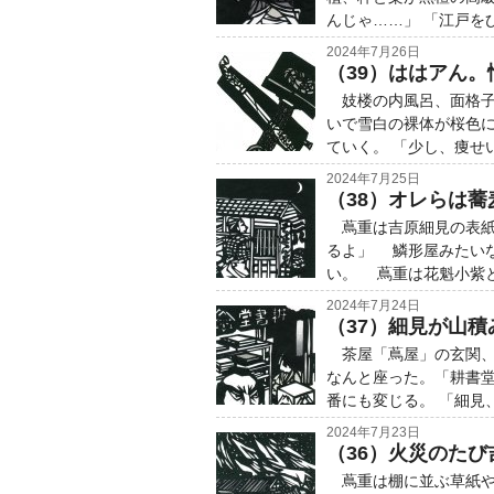
んじゃ……」 「江戸を
2024年7月26日
（39）ははアん
妓楼の内風呂、面格子
いで雪白の裸体が桜色
ていく。 「少し、痩せ
2024年7月25日
（38）オレらは
蔦重は吉原細見の表紙
るよ」 鱗形屋みたい
い。 蔦重は花魁小紫
2024年7月24日
（37）細見が山
茶屋「蔦屋」の玄関、
なんと座った。「耕書
番にも変じる。 「細見
2024年7月23日
（36）火災のた
蔦重は棚に並ぶ草紙や