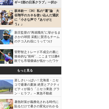
ギー1部の日系クラブ」一択か
萩本欽一〈34〉私の“運”論 大
谷翔平のカネを使い込んだ通訳
に「小さな声で『ありがと
う』」
新庄監督の“再就職先”に挙がるま
さかの球団 采配に賛否もチーム
のテコ入れ役にうってつけ
菅野智之トレード不成立の裏に
致命的な“前科”…ここまで11勝4
敗でも市場価値が低かったワケ
もっと見る
楽しさいっぱい！北海道・ニセ
コで避暑の夏旅 絶景とアクティ
ビティが揃う「ニセコ東急 グラ
ン・ヒラフ」～東急不動産
暑熱対策が義務化される時代に
貼るだけで暑さの変化がわかる