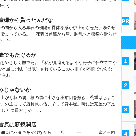
ひっく…
。情婦から貰ったんだな
PR
の間から入る早春の朝陽が裸体を浮かび上がらせた。湯のせ
に染まっている。 花魁は首筋から肩、胸乳へと糠袋を滑らせ
いした」 …
蕎麦でもたぐるか
1
をやさしく撫でた。 「私が見違えるような冊子に仕立ててや
な本屋に開板（出版）されているこの小冊子が不憫でならな
と交わ…
2
積みじゃないか
上がり框の隅、棚の隣に小さな座布団を敷き、蔦重はちょこ
堂」の主にして店員兼小僧、そして貸本屋。時には茶屋の下足
3
、ひとつ貰おうか」 …
び吉原は新規開店
細見にハタキをかけながら、十八、二十一、二十二歳と三回
4