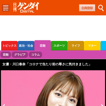
トピックス
政治・社会
芸能
スポーツ
ライフ
マネー
ボートレース
競輪
オートレース
芸能
グラビア
コラム
女優・川口春奈「コロナで当たり前の尊さに気付きました」