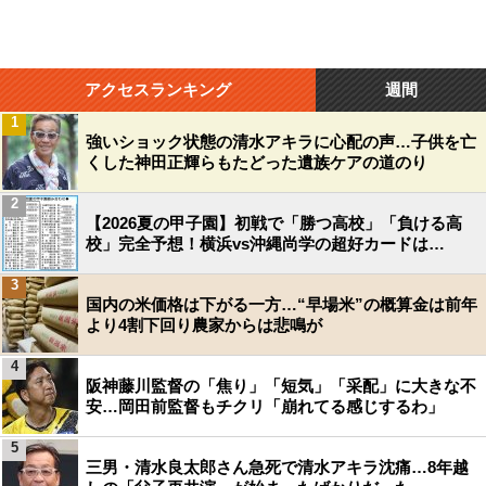
アクセスランキング
週間
1
強いショック状態の清水アキラに心配の声…子供を亡
くした神田正輝らもたどった遺族ケアの道のり
2
【2026夏の甲子園】初戦で「勝つ高校」「負ける高
校」完全予想！横浜vs沖縄尚学の超好カードは…
3
国内の米価格は下がる一方…“早場米”の概算金は前年
より4割下回り農家からは悲鳴が
4
阪神藤川監督の「焦り」「短気」「采配」に大きな不
安…岡田前監督もチクリ「崩れてる感じするわ」
5
三男・清水良太郎さん急死で清水アキラ沈痛…8年越