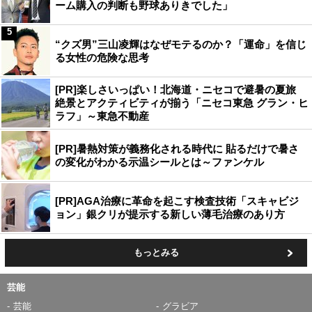
ーム購入の判断も野球ありきでした」
5
“クズ男”三山凌輝はなぜモテるのか？「運命」を信じ
る女性の危険な思考
[PR]楽しさいっぱい！北海道・ニセコで避暑の夏旅
絶景とアクティビティが揃う「ニセコ東急 グラン・ヒ
ラフ」～東急不動産
[PR]暑熱対策が義務化される時代に 貼るだけで暑さ
の変化がわかる示温シールとは～ファンケル
[PR]AGA治療に革命を起こす検査技術「スキャビジ
ョン」銀クリが提示する新しい薄毛治療のあり方
もっとみる
芸能
芸能
グラビア