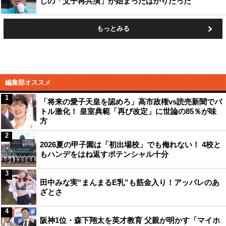
しの「父子再共演」が始まったばかりだった
もっとみる
編集部オススメ
1
「将来の愛子天皇を認めろ」高市政権vs読売新聞でバ
トル激化！ 皇室典範「再び改定」に世論の85％が味
方
2
2026夏の甲子園は「初出場校」でも侮れない！ 4校と
もハンデをはね返すポテンシャル十分
3
田中みな実“まんまるE乳”も筋金入り！アッパレのあ
ざとさ
4
阪神1位・森下翔太を英才教育 父親が明かす「マイホ