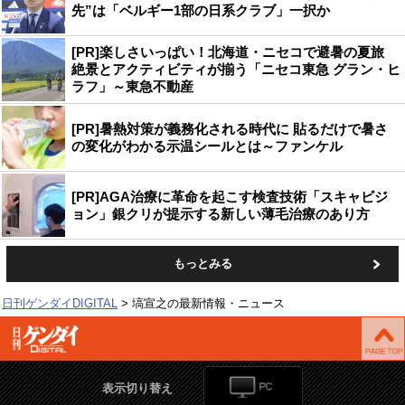
先”は「ベルギー1部の日系クラブ」一択か
[PR]楽しさいっぱい！北海道・ニセコで避暑の夏旅
絶景とアクティビティが揃う「ニセコ東急 グラン・ヒ
ラフ」～東急不動産
[PR]暑熱対策が義務化される時代に 貼るだけで暑さ
の変化がわかる示温シールとは～ファンケル
[PR]AGA治療に革命を起こす検査技術「スキャビジ
ョン」銀クリが提示する新しい薄毛治療のあり方
もっとみる
日刊ゲンダイDIGITAL
塙宣之の最新情報・ニュース
表示切り替え