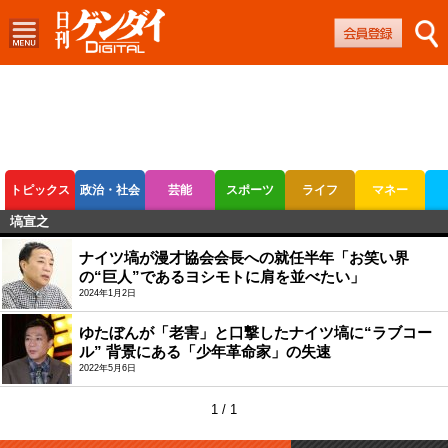
トピックス
政治・社会
芸能
スポーツ
ライフ
マネー
塙宣之
ボートレース
競輪
オートレース
ナイツ塙が漫才協会会長への就任半年「お笑い界
の“巨人”であるヨシモトに肩を並べたい」
2024年1月2日
ゆたぼんが「老害」と口撃したナイツ塙に“ラブコー
ル” 背景にある「少年革命家」の失速
2022年5月6日
1 / 1