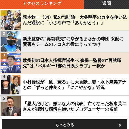
アクセスランキング
週間
1
萩本欽一〈34〉私の“運”論 大谷翔平のカネを使い込
んだ通訳に「小さな声で『ありがとう』」
2
新庄監督の“再就職先”に挙がるまさかの球団 采配に
賛否もチームのテコ入れ役にうってつけ
3
欧州初の日本人指揮官誕生へ 森保一監督の“再就職
先”は「ベルギー1部の日系クラブ」一択か
4
中村倫也が「風、薫る」に大貢献…妻・水卜麻美アナ
との「ずっと仲良く」「にこやかな」近況
5
「恩人だけど、嫌いな人の代表」亡くなった板東英二
さんが複雑な感情を抱いたプロデューサーの名前
もっとみる