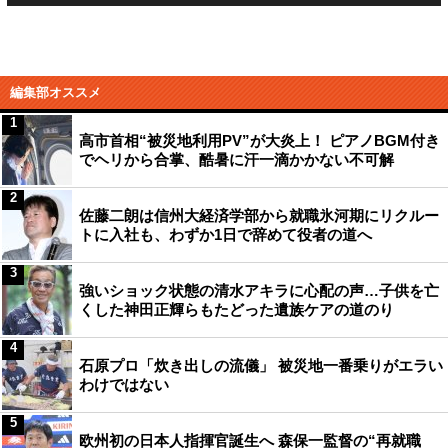
編集部オススメ
1
高市首相“被災地利用PV”が大炎上！ ピアノBGM付き
でヘリから合掌、酷暑に汗一滴かかない不可解
2
佐藤二朗は信州大経済学部から就職氷河期にリクルー
トに入社も、わずか1日で辞めて役者の道へ
3
強いショック状態の清水アキラに心配の声…子供を亡
くした神田正輝らもたどった遺族ケアの道のり
4
石原プロ「炊き出しの流儀」 被災地一番乗りがエラい
わけではない
5
欧州初の日本人指揮官誕生へ 森保一監督の“再就職