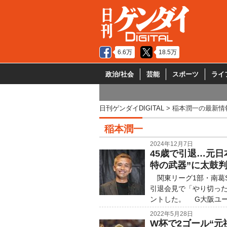
6.6万
18.5万
政治/社会
芸能
スポーツ
ライ
日刊ゲンダイDIGITAL
稲本潤一の最新情
稲本潤一
2024年12月7日
45歳で引退…元日
特の武器”に太鼓
関東リーグ1部・南葛S
引退会見で「やり切っ
ントした。 G大阪ユース
2022年5月28日
W杯で2ゴール“元