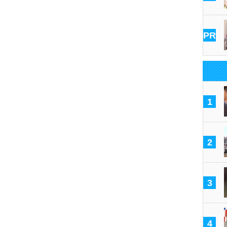
PR
1
2
3
4