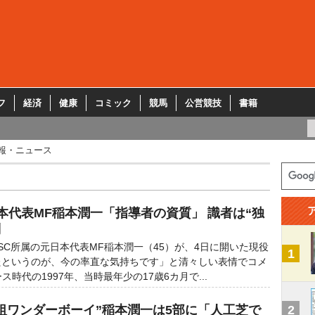
フ
経済
健康
コミック
競馬
公営競技
書籍
報・ニュース
本代表MF稲本潤一「指導者の資質」 識者は“独
判
C所属の元日本代表MF稲本潤一（45）が、4日に開いた現役
1
たというのが、今の率直な気持ちです」と清々しい表情でコメ
時代の1997年、当時最年少の17歳6カ月で...
祖ワンダーボーイ”稲本潤一は5部に「人工芝で
2