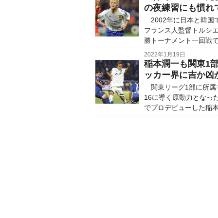
の夜練習にも慣れ
2002年に日本と韓国
フランス人監督トルシ
勝トーナメント一回戦で
2022年1月19日
稲本潤一も関東1部
ッカー界に吉か凶
関東リーグ1部に所属す
16に導く原動力となっ
でプロデビューした稲本