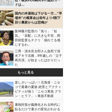
想！横浜vs沖縄尚学の超好カー
ドは…
国内の米価格は下がる一方…“早
場米”の概算金は前年より4割下
回り農家からは悲鳴が
阪神藤川監督の「焦り」「短
気」「采配」に大きな不安…岡
田前監督もチクリ「崩れてる感
じするわ」
三男・清水良太郎さん急死で清
水アキラ沈痛…8年越しの「父子
再共演」が始まったばかりだっ
た
もっと見る
楽しさいっぱい！北海道・ニセ
コで避暑の夏旅 絶景とアクティ
ビティが揃う「ニセコ東急 グラ
ン・ヒラフ」～東急不動産
暑熱対策が義務化される時代に
貼るだけで暑さの変化がわかる