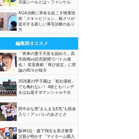
示温シールとは～ファンケル
AGA治療に革命を起こす検査技
術「スキャビジョン」銀クリが
提示する新しい薄毛治療のあり
方
編集部オススメ
「将来の愛子天皇を認めろ」高
市政権vs読売新聞でバトル激
化！ 皇室典範「再び改定」に世
論の85％が味方
2026夏の甲子園は「初出場校」
でも侮れない！ 4校ともハンデ
をはね返すポテンシャル十分
田中みな実“まんまるE乳”も筋金
入り！アッパレのあざとさ
阪神1位・森下翔太を英才教育
父親が明かす「マイホーム購入