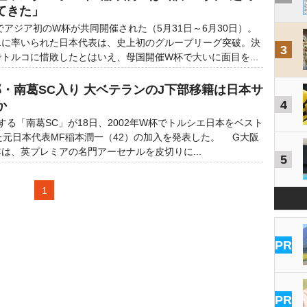
てきた」
でアジア初のW杯が共同開催された（5月31日～6月30日）。
エに率いられた日本代表は、史上初のグループリーグ突破。決
3
トルコに惜敗したとはいえ、母国開催W杯で大いに面目を...
・南葛SC入り 大ベテランのJ下部移籍は日本サ
4
か
る「南葛SC」が18日、2002年W杯でトルシエ日本をベスト
た元日本代表MF稲本潤一（42）の加入を発表した。 G大阪
は、英プレミアの名門アーセナルを皮切りに...
5
1
PR
PR