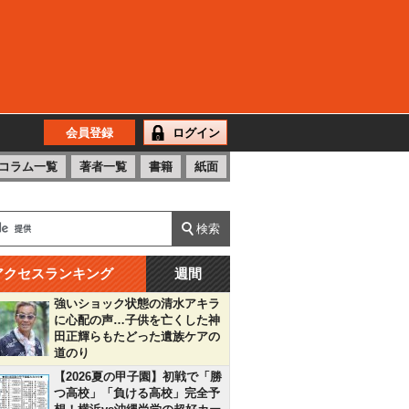
会員登録
ログイン
コラム一覧
著者一覧
書籍
紙面
アクセスランキング
週間
強いショック状態の清水アキラ
に心配の声…子供を亡くした神
田正輝らもたどった遺族ケアの
道のり
【2026夏の甲子園】初戦で「勝
つ高校」「負ける高校」完全予