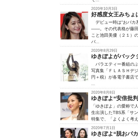
2020年10月3日
好感度女王みちょ
デビュー時は“おバカ系
――。その代表格が藤
こと池田美優（２１）の
バ...
2020年8月29日
ゆきぽよがバック
バラエティー番組のぶ
写真集「ＦＬＡＳＨデ
円＋税）が各電子書店
...
2020年8月8日
ゆきぽよ“安倍批
「ゆきぽよ」の愛称で人
生出演したTBS系「サ
特集で、「よくよく考え
2020年7月1日
ゆきぽよ“脱おバ