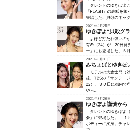
タレントのゆきぽよこと
「FLASH」の表紙を
登場した。貝殻のネック
2021年4月25日
ゆきぽよ“貝殻グラ
よほど打たれ強いのか
有希（24）が、20日発
ー」にも登場した。５月2
2021年3月31日
みちょぱとゆきぽ
モデルの大倉士門（2
後、TBSの「サンデー
22）。３０日に都内で
やろ...
2021年3月26日
ゆきぽよ謹慎から
タレントのゆきぽよ（
会」に登場した。 １
ボディーに変身。チャ
で...