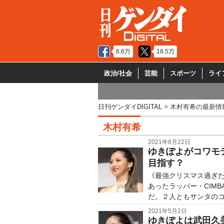
6.6万
18.5万
政治/社会
芸能
スポーツ
ライ
日刊ゲンダイDIGITAL
木村有希の最新情
木村有希
2021年8月22日
ゆきぽよがコワモ
目指す？
《最強クリスマス過ぎた
あったラッパー・CIM
だ。２人ともサンタのコス
2021年5月2日
ゆきぽよは武田久