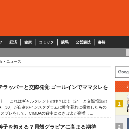
フ
経済
健康
コミック
競馬
公営競技
書籍
報・ニュース
テラッパーと交際発覚 ゴールインでママタレを
》 これはギャルタレントのゆきぽよ（24）と交際報道の
1
BA（38）が自身のインスタグラムに昨年暮れに投稿したもの
プレをして、CIMBAの背中にゆきぽよが密着し...
美子を超える？貝殻グラビアに高まる期待
2