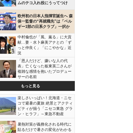
ムのテコ入れ役にうってつけ
欧州初の日本人指揮官誕生へ 森
保一監督の“再就職先”は「ベル
ギー1部の日系クラブ」一択か
中村倫也が「風、薫る」に大貢
献…妻・水卜麻美アナとの「ず
っと仲良く」「にこやかな」近
況
「恩人だけど、嫌いな人の代
表」亡くなった板東英二さんが
複雑な感情を抱いたプロデュー
サーの名前
もっと見る
楽しさいっぱい！北海道・ニセ
コで避暑の夏旅 絶景とアクティ
ビティが揃う「ニセコ東急 グラ
ン・ヒラフ」～東急不動産
暑熱対策が義務化される時代に
貼るだけで暑さの変化がわかる