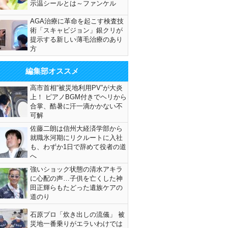
示温シールとは～ファンケル
AGA治療に革命を起こす検査技
術「スキャビジョン」銀クリが
提示する新しい薄毛治療のあり
方
編集部オススメ
高市首相“被災地利用PV”が大炎
上！ ピアノBGM付きでヘリから
合掌、酷暑に汗一滴かかない不
可解
佐藤二朗は信州大経済学部から
就職氷河期にリクルートに入社
も、わずか1日で辞めて役者の道
へ
強いショック状態の清水アキラ
に心配の声…子供を亡くした神
田正輝らもたどった遺族ケアの
道のり
石原プロ「炊き出しの流儀」 被
災地一番乗りがエラいわけでは