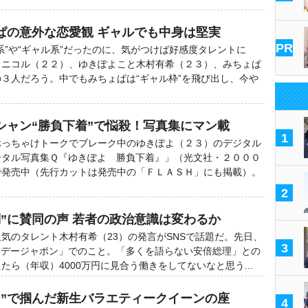
ぱの意外な恋愛観 ギャルでも中身は堅実
PR
”や“ギャル系”だったのに、気がつけば好感度タレントに
田ニコル（２２）、ゆきぽよこと木村有希（２３）、みちょぱ
３人だろう。中でもみちょぱは“ギャル枠”を飛び出し、今や
シャン“勝負下着”で悩殺！写真集にマン載
1
っちゃけトークでブレーク中のゆきぽよ（２３）のデジタル
ジタル写真集Ｑ『ゆきぽよ 勝負下着』」（光文社・２０００
で発売中（先行カットは発売中の「ＦＬＡＳＨ」にも掲載）。
2
判”に賛同の声 若者の政治意識は変わるか
気のタレント木村有希（23）の発言がSNSで話題だ。先日、
3
ンデージャポン」でのこと。「多くを語らない安倍総理」との
たら（年収）4000万円に見合う働きをしてないなと思う...
カ”で掴んだ新生バラエティークイーンの座
4