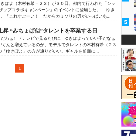
きぽよ（木村有希＝２３）が３０日、都内で行われた「シッ
イザップコラボキャンペーン」のイベントに登場した。 ゆき
、「これすごーい！ だからカミソリの刃がいっぱいあ...
5
上昇 “みちょぱ似”タレントを卒業する日
きだわぁ〉〈テレビで見るたびに、ゆきぽよっていい子だなぁ
がぐんと増えているのが、モデルでタレントの木村有希（２３
「ゆきぽよ」の方が通りがいい。ギャルを前面に...
1