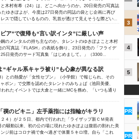
木村有希（24）は、どこへ向かうのか。20日発売の写真誌
飾ったゆきぽよが、今度は27日発売の同誌の袋とじ企画に再び
レスで隠しているものの、乳首が透けて見えそうな際どい...
3
ビア”で復帰も“言い訳インタ”に厳しい声
鋼のメンタルの持ち主なのか。タレントのゆきぽよこと木村
4
売の写真誌「FLASH」の表紙を飾り、23日発売の「フライデ
5日発売のサード写真集「はじめまして。」（3300...
よ“ギャル系キャラ被り”も心象が異なる訳
5
8）との熱愛が「女性セブン」（小学館）で報じられ、その
ジャポン」で交際を認めたタレントのみちょぱ（池田美優、
行われたイベントでは大倉と一緒にMCを務め、「いつも通り
PR
「禊のビキニ」左手薬指には指輪がキラリ
２４）が２５日、都内で行われた「ライザップ新ＣＭ発表
月の騒動以来、初の公の場に現れたゆきぽよは腹筋の割れた美
レンジ前はコロナ禍で食べ過ぎで体重５キロ増。自ら「これ
PR