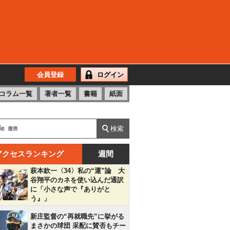
会員登録
ログイン
コラム一覧
著者一覧
書籍
紙面
アクセスランキング
週間
萩本欽一〈34〉私の“運”論 大
谷翔平のカネを使い込んだ通訳
に「小さな声で『ありがと
う』」
新庄監督の“再就職先”に挙がる
まさかの球団 采配に賛否もチー