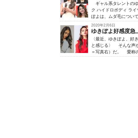
ギャル系タレントのゆ
ク ハイドロボディ ラ
ぽよは、ムダ毛について
2020年2月6日
ゆきぽよ好感度急
〈最近、ゆきぽよ、好
と感じる〉 そんな声
＝写真右）だ。 愛称の