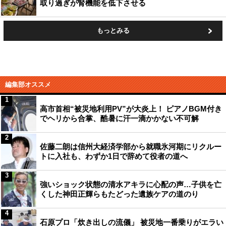
取り過ぎが腎機能を低下させる
もっとみる
編集部オススメ
1
高市首相“被災地利用PV”が大炎上！ ピアノBGM付き
でヘリから合掌、酷暑に汗一滴かかない不可解
2
佐藤二朗は信州大経済学部から就職氷河期にリクルー
トに入社も、わずか1日で辞めて役者の道へ
3
強いショック状態の清水アキラに心配の声…子供を亡
くした神田正輝らもたどった遺族ケアの道のり
4
石原プロ「炊き出しの流儀」 被災地一番乗りがエラい