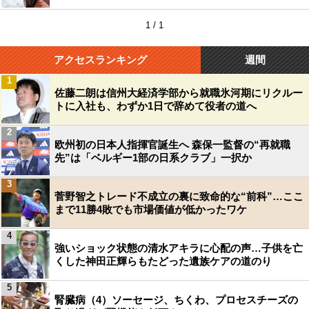
1 / 1
アクセスランキング
週間
1
佐藤二朗は信州大経済学部から就職氷河期にリクルー
トに入社も、わずか1日で辞めて役者の道へ
2
欧州初の日本人指揮官誕生へ 森保一監督の“再就職
先”は「ベルギー1部の日系クラブ」一択か
3
菅野智之トレード不成立の裏に致命的な“前科”…ここ
まで11勝4敗でも市場価値が低かったワケ
4
強いショック状態の清水アキラに心配の声…子供を亡
くした神田正輝らもたどった遺族ケアの道のり
5
腎臓病（4）ソーセージ、ちくわ、プロセスチーズの