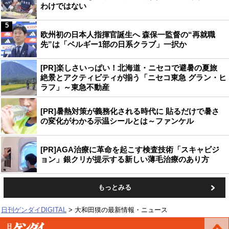
わけではない
5
欧州初の日本人指揮官誕生へ 森保一監督の“再就職
先”は「ベルギー1部の日系クラブ」一択か
[PR]楽しさいっぱい！北海道・ニセコで避暑の夏旅
絶景とアクティビティが揃う「ニセコ東急 グラン・ヒ
ラフ」～東急不動産
[PR]暑熱対策が義務化される時代に 貼るだけで暑さ
の変化がわかる示温シールとは～ファンケル
[PR]AGA治療に革命を起こす検査技術「スキャビジ
ョン」銀クリが提示する新しい薄毛治療のあり方
もっとみる
日刊ゲンダイDIGITAL
大和田獏の最新情報・ニュース