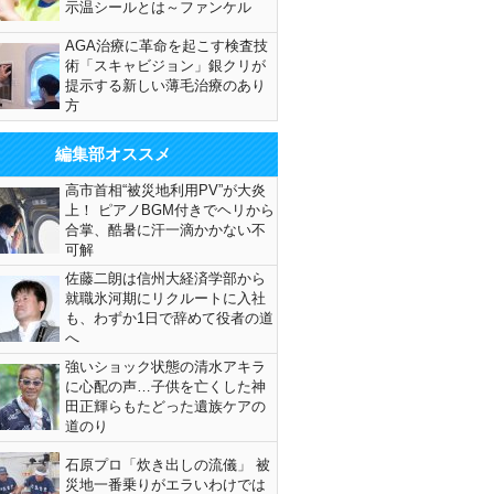
示温シールとは～ファンケル
AGA治療に革命を起こす検査技
術「スキャビジョン」銀クリが
提示する新しい薄毛治療のあり
方
編集部オススメ
高市首相“被災地利用PV”が大炎
上！ ピアノBGM付きでヘリから
合掌、酷暑に汗一滴かかない不
可解
佐藤二朗は信州大経済学部から
就職氷河期にリクルートに入社
も、わずか1日で辞めて役者の道
へ
強いショック状態の清水アキラ
に心配の声…子供を亡くした神
田正輝らもたどった遺族ケアの
道のり
石原プロ「炊き出しの流儀」 被
災地一番乗りがエラいわけでは