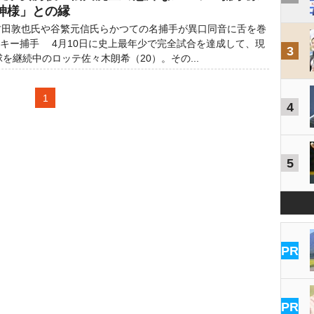
神様」との縁
田敦也氏や谷繁元信氏らかつての名捕手が異口同音に舌を巻
ーキー捕手 4月10日に史上最年少で完全試合を達成して、現
3
を継続中のロッテ佐々木朗希（20）。その...
1
4
5
PR
PR