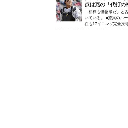
点は燕の「代打の
相棒も怪物級だ、と古
いている。 ■驚異のル
在も17イニング完全投球