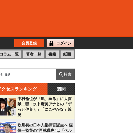
会員登録
ログイン
コラム一覧
著者一覧
書籍
紙面
アクセスランキング
週間
中村倫也が「風、薫る」に大貢
献…妻・水卜麻美アナとの「ず
っと仲良く」「にこやかな」近
況
欧州初の日本人指揮官誕生へ 森
保一監督の“再就職先”は「ベル