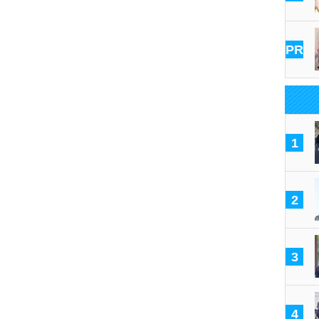
PR
1
2
3
4