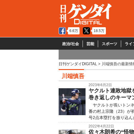
6.6万
18.5万
政治/社会
芸能
スポーツ
ライ
日刊ゲンダイDIGITAL
川端慎吾の最新情
川端慎吾
2023年6月2日
ヤクルト連敗地獄
巻き返しのキーマ
ヤクルトが長いトンネ
番の村上宗隆（23）が
号2点本塁打を放り込ん
2022年4月22日
佐々木朗希の“怪