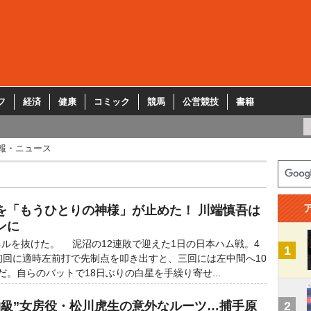
フ
経済
健康
コミック
競馬
公営競技
書籍
報・ニュース
を「もうひとりの神様」が止めた！ 川端慎吾は
ンに
ルを抜けた。 泥沼の12連敗で迎えた1日の日本ハム戦。4
1
初回に適時左前打で先制点を叩き出すと、三回には左中間へ10
だ。自らのバットで18日ぶりの白星を手繰り寄せ...
物級”女房役・松川虎生の意外なルーツ…捕手原
2