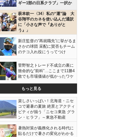
ギー1部の日系クラブ」一択か
萩本欽一〈34〉私の“運”論 大
谷翔平のカネを使い込んだ通訳
に「小さな声で『ありがと
う』」
新庄監督の“再就職先”に挙がるま
さかの球団 采配に賛否もチーム
のテコ入れ役にうってつけ
菅野智之トレード不成立の裏に
致命的な“前科”…ここまで11勝4
敗でも市場価値が低かったワケ
もっと見る
楽しさいっぱい！北海道・ニセ
コで避暑の夏旅 絶景とアクティ
ビティが揃う「ニセコ東急 グラ
ン・ヒラフ」～東急不動産
暑熱対策が義務化される時代に
貼るだけで暑さの変化がわかる