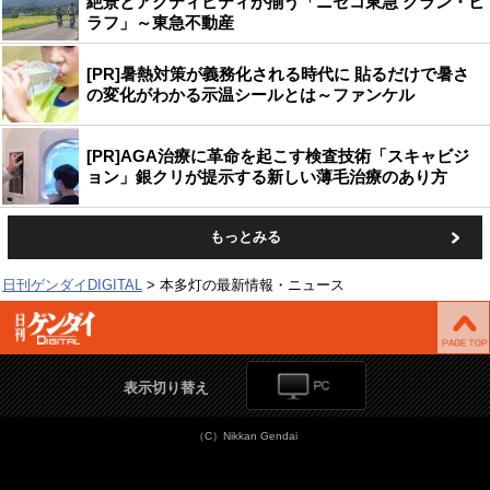
絶景とアクティビティが揃う「ニセコ東急 グラン・ヒ
ラフ」～東急不動産
[PR]暑熱対策が義務化される時代に 貼るだけで暑さ
の変化がわかる示温シールとは～ファンケル
[PR]AGA治療に革命を起こす検査技術「スキャビジ
ョン」銀クリが提示する新しい薄毛治療のあり方
もっとみる
日刊ゲンダイDIGITAL
本多灯の最新情報・ニュース
表示切り替え
（C）Nikkan Gendai