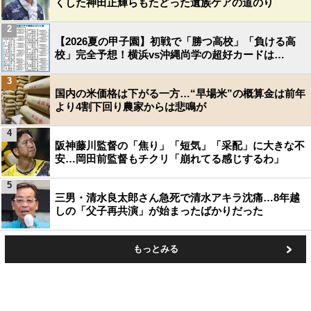
くした神田正輝らもたどった遺族ケアの道のり
2
【2026夏の甲子園】初戦で「勝つ高校」「負ける高
校」完全予想！横浜vs沖縄尚学の超好カードは…
3
国内の米価格は下がる一方…“早場米”の概算金は前年
より4割下回り農家からは悲鳴が
4
阪神藤川監督の「焦り」「短気」「采配」に大きな不
安…岡田前監督もチクリ「崩れてる感じするわ」
5
三男・清水良太郎さん急死で清水アキラ沈痛…8年越
しの「父子再共演」が始まったばかりだった
もっとみる