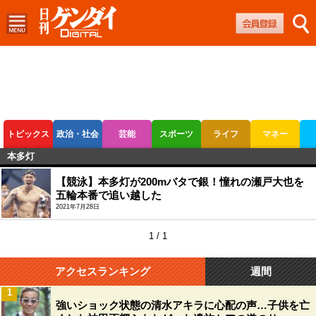
トピックス
政治・社会
芸能
スポーツ
ライフ
マネー
本多灯
ボートレース
競輪
オートレース
【競泳】本多灯が200mバタで銀！憧れの瀬戸大也を
五輪本番で追い越した
2021年7月28日
1 / 1
アクセスランキング
週間
1
強いショック状態の清水アキラに心配の声…子供を亡