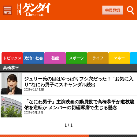
トピックス
政治・社会
芸能
スポーツ
ライフ
マネー
高橋恭平
ボートレース
競輪
オートレース
ジュリー氏の目はやっぱりフシ穴だった！ “お気に入
り”なにわ男子にスキャンダル続出
2023年11月12日
「なにわ男子」主演映画の動員数で高橋恭平が道枝駿
佑を逆転か メンバーの切磋琢磨で生じる懸念
2023年3月18日
1 / 1