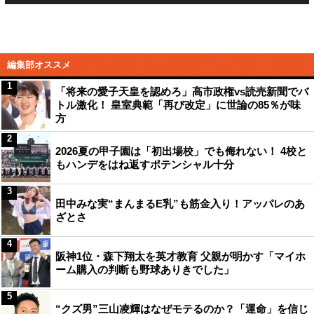
編集部オススメ
1
「将来の愛子天皇を認めろ」高市政権vs読売新聞でバ
トル激化！ 皇室典範「再び改定」に世論の85％が味
方
2
2026夏の甲子園は「初出場校」でも侮れない！ 4校と
もハンデをはね返すポテンシャル十分
3
田中みな実“まんまるE乳”も筋金入り！アッパレのあ
ざとさ
4
阪神1位・森下翔太を英才教育 父親が明かす「マイホ
ーム購入の判断も野球ありきでした」
5
“クズ男”三山凌輝はなぜモテるのか？「運命」を信じ