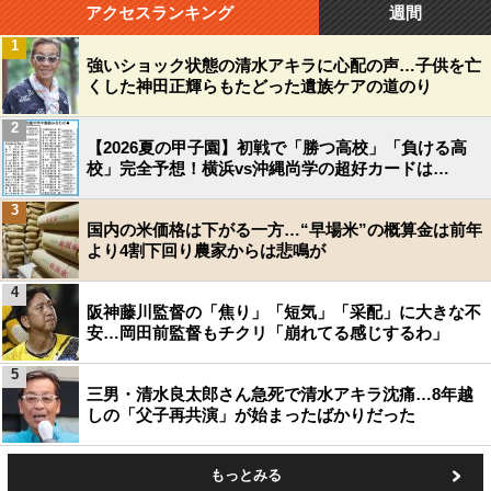
アクセスランキング
週間
1
強いショック状態の清水アキラに心配の声…子供を亡
くした神田正輝らもたどった遺族ケアの道のり
2
【2026夏の甲子園】初戦で「勝つ高校」「負ける高
校」完全予想！横浜vs沖縄尚学の超好カードは…
3
国内の米価格は下がる一方…“早場米”の概算金は前年
より4割下回り農家からは悲鳴が
4
阪神藤川監督の「焦り」「短気」「采配」に大きな不
安…岡田前監督もチクリ「崩れてる感じするわ」
5
三男・清水良太郎さん急死で清水アキラ沈痛…8年越
しの「父子再共演」が始まったばかりだった
もっとみる