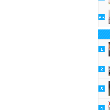
PR
1
2
3
4