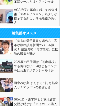
示温シールとは～ファンケル
AGA治療に革命を起こす検査技
術「スキャビジョン」銀クリが
提示する新しい薄毛治療のあり
方
編集部オススメ
「将来の愛子天皇を認めろ」高
市政権vs読売新聞でバトル激
化！ 皇室典範「再び改定」に世
論の85％が味方
2026夏の甲子園は「初出場校」
でも侮れない！ 4校ともハンデ
をはね返すポテンシャル十分
田中みな実“まんまるE乳”も筋金
入り！アッパレのあざとさ
阪神1位・森下翔太を英才教育
父親が明かす「マイホーム購入