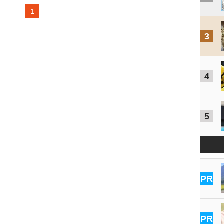
1
3
4
5
PR
PR