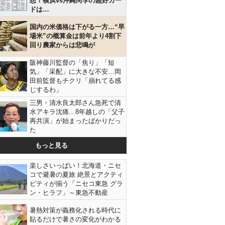
想！横浜vs沖縄尚学の超好カー
ドは…
国内の米価格は下がる一方…“早
場米”の概算金は前年より4割下
回り農家からは悲鳴が
阪神藤川監督の「焦り」「短
気」「采配」に大きな不安…岡
田前監督もチクリ「崩れてる感
じするわ」
三男・清水良太郎さん急死で清
水アキラ沈痛…8年越しの「父子
再共演」が始まったばかりだっ
た
もっと見る
楽しさいっぱい！北海道・ニセ
コで避暑の夏旅 絶景とアクティ
ビティが揃う「ニセコ東急 グラ
ン・ヒラフ」～東急不動産
暑熱対策が義務化される時代に
貼るだけで暑さの変化がわかる