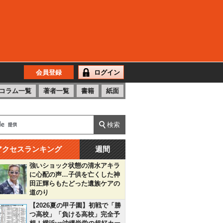
会員登録
ログイン
コラム一覧
著者一覧
書籍
紙面
アクセスランキング
週間
強いショック状態の清水アキラ
に心配の声…子供を亡くした神
田正輝らもたどった遺族ケアの
道のり
【2026夏の甲子園】初戦で「勝
つ高校」「負ける高校」完全予