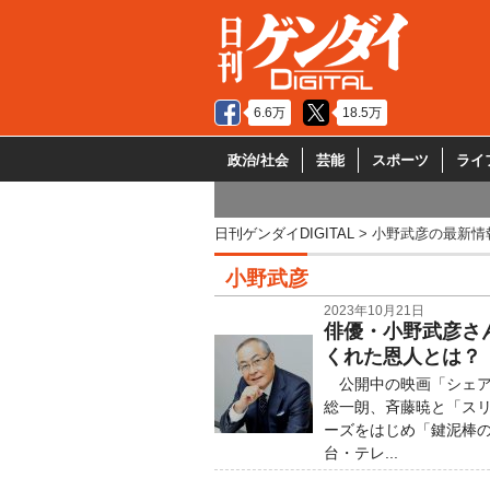
6.6万
18.5万
政治/社会
芸能
スポーツ
ライ
日刊ゲンダイDIGITAL
小野武彦の最新情
小野武彦
2023年10月21日
俳優・小野武彦さ
くれた恩人とは？
公開中の映画「シェア
総一朗、斉藤暁と「ス
ーズをはじめ「鍵泥棒
台・テレ...