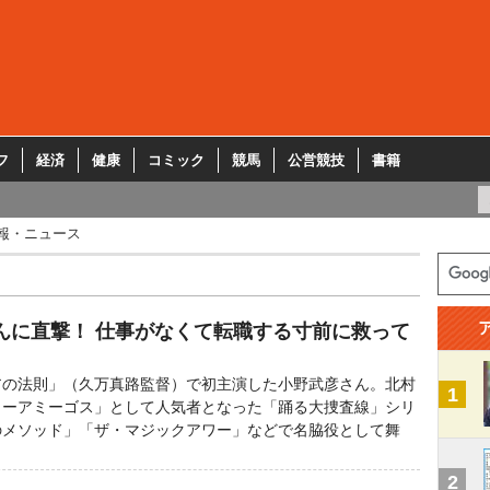
フ
経済
健康
コミック
競馬
公営競技
書籍
報・ニュース
んに直撃！ 仕事がなくて転職する寸前に救って
の法則」（久万真路監督）で初主演した小野武彦さん。北村
1
リーアミーゴス」として人気者となった「踊る大捜査線」シリ
のメソッド」「ザ・マジックアワー」などで名脇役として舞
2