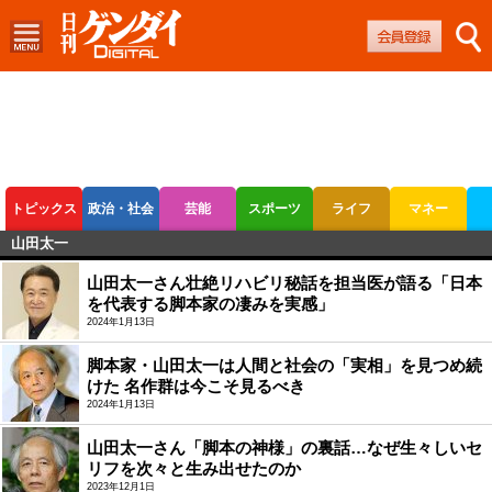
トピックス
政治・社会
芸能
スポーツ
ライフ
マネー
山田太一
ボートレース
競輪
オートレース
山田太一さん壮絶リハビリ秘話を担当医が語る「日本
を代表する脚本家の凄みを実感」
2024年1月13日
脚本家・山田太一は人間と社会の「実相」を見つめ続
けた 名作群は今こそ見るべき
2024年1月13日
山田太一さん「脚本の神様」の裏話…なぜ生々しいセ
リフを次々と生み出せたのか
2023年12月1日