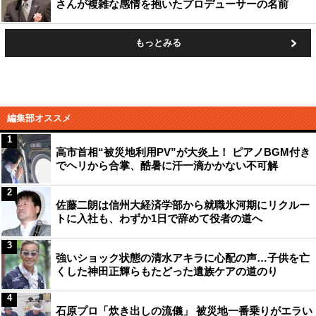
さんが複雑な感情を抱いたプロデューサーの名前
もっとみる
編集部オススメ
1
高市首相“被災地利用PV”が大炎上！ ピアノBGM付き
でヘリから合掌、酷暑に汗一滴かかない不可解
2
佐藤二朗は信州大経済学部から就職氷河期にリクルー
トに入社も、わずか1日で辞めて役者の道へ
3
強いショック状態の清水アキラに心配の声…子供を亡
くした神田正輝らもたどった遺族ケアの道のり
4
石原プロ「炊き出しの流儀」 被災地一番乗りがエラい