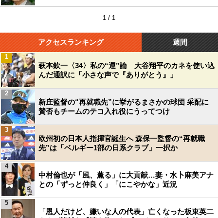
1 / 1
アクセスランキング
週間
1
萩本欽一〈34〉私の“運”論 大谷翔平のカネを使い込
んだ通訳に「小さな声で『ありがとう』」
2
新庄監督の“再就職先”に挙がるまさかの球団 采配に
賛否もチームのテコ入れ役にうってつけ
3
欧州初の日本人指揮官誕生へ 森保一監督の“再就職
先”は「ベルギー1部の日系クラブ」一択か
4
中村倫也が「風、薫る」に大貢献…妻・水卜麻美アナ
との「ずっと仲良く」「にこやかな」近況
5
「恩人だけど、嫌いな人の代表」亡くなった板東英二