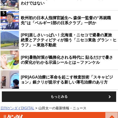
わけではない
5
欧州初の日本人指揮官誕生へ 森保一監督の“再就職
先”は「ベルギー1部の日系クラブ」一択か
[PR]楽しさいっぱい！北海道・ニセコで避暑の夏旅
絶景とアクティビティが揃う「ニセコ東急 グラン・ヒ
ラフ」～東急不動産
[PR]暑熱対策が義務化される時代に 貼るだけで暑さ
の変化がわかる示温シールとは～ファンケル
[PR]AGA治療に革命を起こす検査技術「スキャビジ
ョン」銀クリが提示する新しい薄毛治療のあり方
もっとみる
日刊ゲンダイDIGITAL
山田太一の最新情報・ニュース