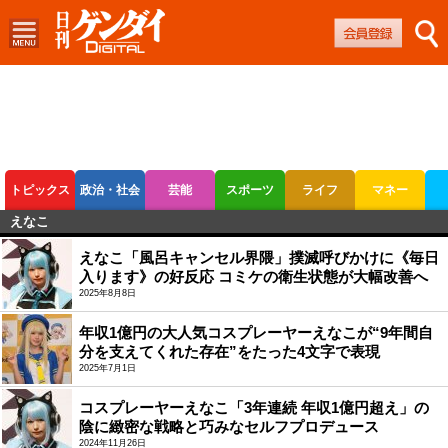
トピックス
政治・社会
芸能
スポーツ
ライフ
マネー
えなこ
ボートレース
競輪
オートレース
えなこ「風呂キャンセル界隈」撲滅呼びかけに《毎日
入ります》の好反応 コミケの衛生状態が大幅改善へ
2025年8月8日
年収1億円の大人気コスプレーヤーえなこが“9年間自
分を支えてくれた存在”をたった4文字で表現
2025年7月1日
コスプレーヤーえなこ「3年連続 年収1億円超え」の
陰に緻密な戦略と巧みなセルフプロデュース
2024年11月26日