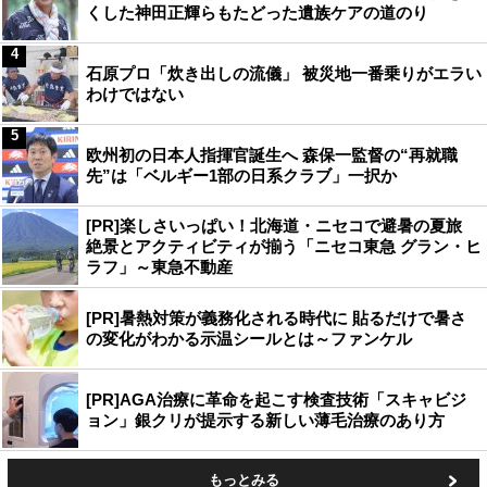
くした神田正輝らもたどった遺族ケアの道のり
4
石原プロ「炊き出しの流儀」 被災地一番乗りがエラい
わけではない
5
欧州初の日本人指揮官誕生へ 森保一監督の“再就職
先”は「ベルギー1部の日系クラブ」一択か
[PR]楽しさいっぱい！北海道・ニセコで避暑の夏旅
絶景とアクティビティが揃う「ニセコ東急 グラン・ヒ
ラフ」～東急不動産
[PR]暑熱対策が義務化される時代に 貼るだけで暑さ
の変化がわかる示温シールとは～ファンケル
[PR]AGA治療に革命を起こす検査技術「スキャビジ
ョン」銀クリが提示する新しい薄毛治療のあり方
もっとみる