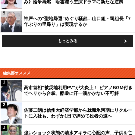
み》論争再燃…暗雲漂う主演ドラマに新たな逆風
5
神戸への“聖地帰還”めぐり騒然…山口組・司組長「7
年ぶりの里帰り」は実現するか
もっとみる
編集部オススメ
1
高市首相“被災地利用PV”が大炎上！ ピアノBGM付き
でヘリから合掌、酷暑に汗一滴かかない不可解
2
佐藤二朗は信州大経済学部から就職氷河期にリクルー
トに入社も、わずか1日で辞めて役者の道へ
3
強いショック状態の清水アキラに心配の声…子供を亡