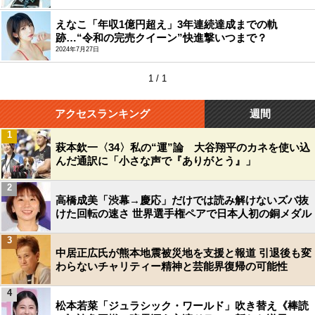
えなこ「年収1億円超え」3年連続達成までの軌
跡…“令和の完売クイーン”快進撃いつまで？
2024年7月27日
1 / 1
アクセスランキング
週間
1
萩本欽一〈34〉私の“運”論 大谷翔平のカネを使い込
んだ通訳に「小さな声で『ありがとう』」
2
高橋成美「渋幕→慶応」だけでは読み解けないズバ抜
けた回転の速さ 世界選手権ペアで日本人初の銅メダル
3
中居正広氏が熊本地震被災地を支援と報道 引退後も変
わらないチャリティー精神と芸能界復帰の可能性
4
松本若菜「ジュラシック・ワールド」吹き替え《棒読