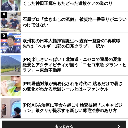
くした神田正輝らもたどった遺族ケアの道のり
4
石原プロ「炊き出しの流儀」 被災地一番乗りがエラい
わけではない
5
欧州初の日本人指揮官誕生へ 森保一監督の“再就職
先”は「ベルギー1部の日系クラブ」一択か
[PR]楽しさいっぱい！北海道・ニセコで避暑の夏旅
絶景とアクティビティが揃う「ニセコ東急 グラン・ヒ
ラフ」～東急不動産
[PR]暑熱対策が義務化される時代に 貼るだけで暑さ
の変化がわかる示温シールとは～ファンケル
[PR]AGA治療に革命を起こす検査技術「スキャビジ
ョン」銀クリが提示する新しい薄毛治療のあり方
もっとみる