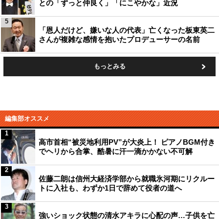
との「ずっと仲良く」「にこやかな」近況
5
「恩人だけど、嫌いな人の代表」亡くなった板東英二
さんが複雑な感情を抱いたプロデューサーの名前
もっとみる
編集部オススメ
1
高市首相“被災地利用PV”が大炎上！ ピアノBGM付き
でヘリから合掌、酷暑に汗一滴かかない不可解
2
佐藤二朗は信州大経済学部から就職氷河期にリクルー
トに入社も、わずか1日で辞めて役者の道へ
3
強いショック状態の清水アキラに心配の声…子供を亡