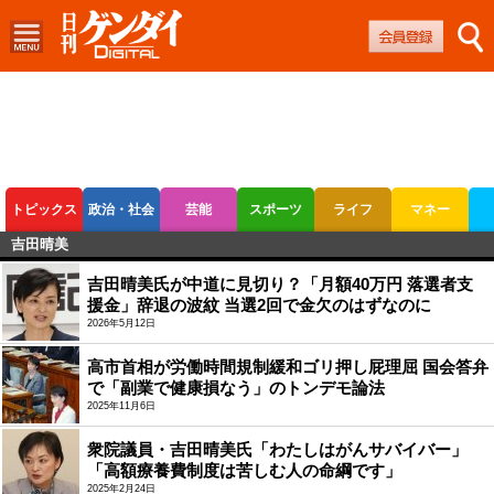
トピックス
政治・社会
芸能
スポーツ
ライフ
マネー
吉田晴美
ボートレース
競輪
オートレース
吉田晴美氏が中道に見切り？「月額40万円 落選者支
援金」辞退の波紋 当選2回で金欠のはずなのに
2026年5月12日
高市首相が労働時間規制緩和ゴリ押し屁理屈 国会答弁
で「副業で健康損なう」のトンデモ論法
2025年11月6日
衆院議員・吉田晴美氏「わたしはがんサバイバー」
「高額療養費制度は苦しむ人の命綱です」
2025年2月24日