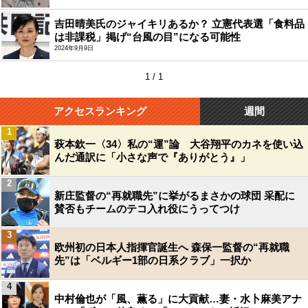
吉田晴美氏のジャイキリあるか？ 立憲代表選「食料品
は非課税」掲げ“台風の目”になる可能性
2024年9月9日
1 / 1
アクセスランキング
週間
1
萩本欽一〈34〉私の“運”論 大谷翔平のカネを使い込
んだ通訳に「小さな声で『ありがとう』」
2
新庄監督の“再就職先”に挙がるまさかの球団 采配に
賛否もチームのテコ入れ役にうってつけ
3
欧州初の日本人指揮官誕生へ 森保一監督の“再就職
先”は「ベルギー1部の日系クラブ」一択か
4
中村倫也が「風、薫る」に大貢献…妻・水卜麻美アナ