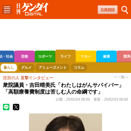
治・社会
芸能
スポーツ
ライフ
マネー
健康
競馬
ボートレース
競輪
オートレース
暮らし
グルメ
アミューズメント
コラム
> 一覧へ
注目の人 直撃インタビュー
衆院議員・吉田晴美氏「わたしはがんサバイバー」
「高額療養費制度は苦しむ人の命綱です」
公開：
25/02/24 06:00
更新：
25/02/24 06:00