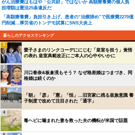
がん治療費はもはや「公共財」ではないか 高額療養費の個人負
担増額は憲法25条違反だ
「高額療養費」負担引き上げ、患者の“治療諦め”で医療費2270億
円削減…厚労省のトンデモ試算にSNS大炎上
暮らしのアクセスランキング
1
愛子さまのリンクコーデににじむ「皇室を担う」覚悟
の表れ 皇室典範改正にご本人の心中やいかに
2
川口春奈&板倉滉もそう？ なぜ格差婚はつまづき、同
格婚は続くのか
3
「朝」「彦」「憲」「恒」…旧宮家に残る皇族意識 養
子制度で改めて注目された「通字」
4
毒ヘビに噛まれた妻を救った夫の機転が米国で話題
5