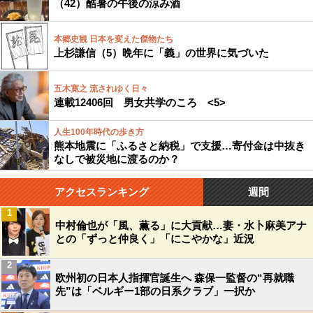
（42）酷暑の午後の涼み酒
本郷史観 日本を変えた傑物たち
上杉謙信（5）晩年に「義」の世界に気づいた
五木寛之 流されゆく日々
連載12406回 男女共学のころ <5>
人生100年時代の歩き方
熊本地震に「ふるさと納税」で支援…寄付金は中抜き
なしで被災地に渡るのか？
アクセスランキング
週間
1
中村倫也が「風、薫る」に大貢献…妻・水卜麻美アナ
との「ずっと仲良く」「にこやかな」近況
2
欧州初の日本人指揮官誕生へ 森保一監督の“再就職
先”は「ベルギー1部の日系クラブ」一択か