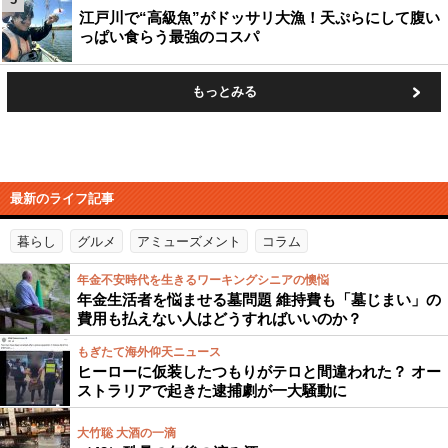
江戸川で“高級魚”がドッサリ大漁！天ぷらにして腹い
っぱい食らう最強のコスパ
もっとみる
最新のライフ記事
暮らし
グルメ
アミューズメント
コラム
年金不安時代を生きるワーキングシニアの懊悩
年金生活者を悩ませる墓問題 維持費も「墓じまい」の
費用も払えない人はどうすればいいのか？
もぎたて海外仰天ニュース
ヒーローに仮装したつもりがテロと間違われた？ オー
ストラリアで起きた逮捕劇が一大騒動に
大竹聡 大酒の一滴