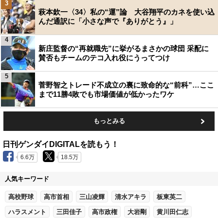
3
萩本欽一〈34〉私の“運”論 大谷翔平のカネを使い込
んだ通訳に「小さな声で『ありがとう』」
4
新庄監督の“再就職先”に挙がるまさかの球団 采配に
賛否もチームのテコ入れ役にうってつけ
5
菅野智之トレード不成立の裏に致命的な“前科”…ここ
まで11勝4敗でも市場価値が低かったワケ
もっとみる
日刊ゲンダイDIGITALを読もう！
6.6万
18.5万
人気キーワード
高校野球
高市首相
三山凌輝
清水アキラ
板東英二
ハラスメント
三田佳子
高市政権
大岩剛
黄川田仁志