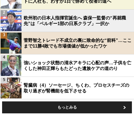
トに入社も、わずか1日で辞めて役者の道へ
2
欧州初の日本人指揮官誕生へ 森保一監督の“再就職
先”は「ベルギー1部の日系クラブ」一択か
3
菅野智之トレード不成立の裏に致命的な“前科”…ここ
まで11勝4敗でも市場価値が低かったワケ
4
強いショック状態の清水アキラに心配の声…子供を亡
くした神田正輝らもたどった遺族ケアの道のり
5
腎臓病（4）ソーセージ、ちくわ、プロセスチーズの
取り過ぎが腎機能を低下させる
もっとみる