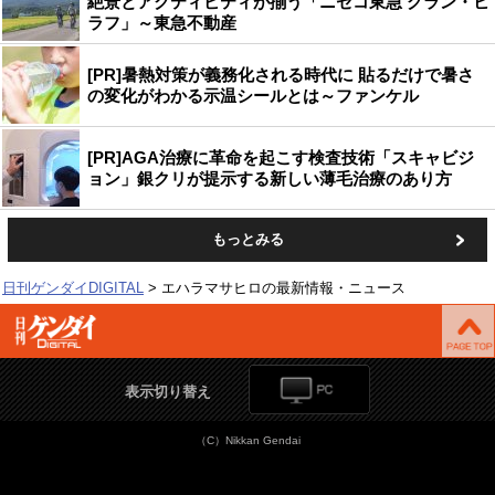
絶景とアクティビティが揃う「ニセコ東急 グラン・ヒ
ラフ」～東急不動産
[PR]暑熱対策が義務化される時代に 貼るだけで暑さ
の変化がわかる示温シールとは～ファンケル
[PR]AGA治療に革命を起こす検査技術「スキャビジ
ョン」銀クリが提示する新しい薄毛治療のあり方
もっとみる
日刊ゲンダイDIGITAL
エハラマサヒロの最新情報・ニュース
表示切り替え
（C）Nikkan Gendai