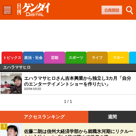
トピックス
政治・社会
芸能
スポーツ
ライフ
マネー
エハラマサヒロ
ボートレース
競輪
オートレース
エハラマサヒロさん吉本興業から独立し3カ月「自分
のエンターテイメントショーを作りたい」
2025年3月3日
1 / 1
アクセスランキング
週間
1
佐藤二朗は信州大経済学部から就職氷河期にリクルー