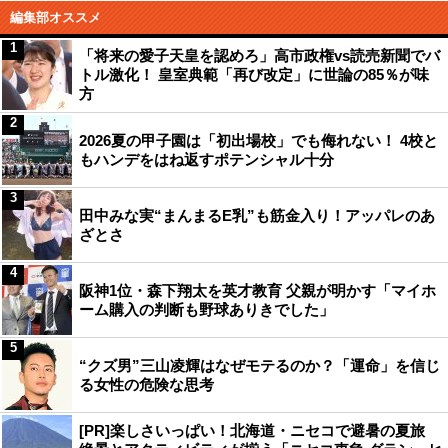
編集部オススメ
1
「将来の愛子天皇を認めろ」高市政権vs読売新聞でバ
トル激化！ 皇室典範「再び改定」に世論の85％が味
方
2
2026夏の甲子園は「初出場校」でも侮れない！ 4校と
もハンデをはね返すポテンシャル十分
3
田中みな実“まんまるE乳”も筋金入り！アッパレのあ
ざとさ
4
阪神1位・森下翔太を英才教育 父親が明かす「マイホ
ーム購入の判断も野球ありきでした」
5
“クズ男”三山凌輝はなぜモテるのか？「運命」を信じ
る女性の危険な思考
[PR]楽しさいっぱい！北海道・ニセコで避暑の夏旅