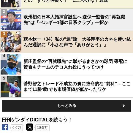
との「ずっと仲良く」「にこやかな」近況
2
欧州初の日本人指揮官誕生へ 森保一監督の“再就職
先”は「ベルギー1部の日系クラブ」一択か
3
萩本欽一〈34〉私の“運”論 大谷翔平のカネを使い込
んだ通訳に「小さな声で『ありがとう』」
4
新庄監督の“再就職先”に挙がるまさかの球団 采配に
賛否もチームのテコ入れ役にうってつけ
5
菅野智之トレード不成立の裏に致命的な“前科”…ここ
まで11勝4敗でも市場価値が低かったワケ
もっとみる
日刊ゲンダイDIGITALを読もう！
6.6万
18.5万