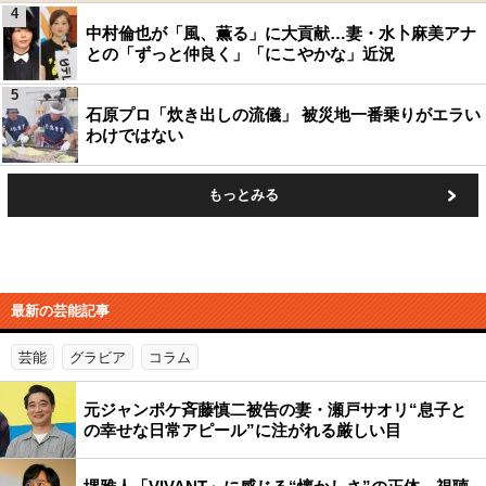
4
中村倫也が「風、薫る」に大貢献…妻・水卜麻美アナ
との「ずっと仲良く」「にこやかな」近況
5
石原プロ「炊き出しの流儀」 被災地一番乗りがエラい
わけではない
もっとみる
最新の芸能記事
芸能
グラビア
コラム
元ジャンポケ斉藤慎二被告の妻・瀬戸サオリ“息子と
の幸せな日常アピール”に注がれる厳しい目