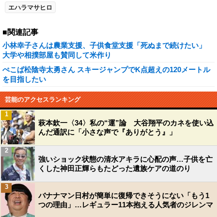
エハラマサヒロ
■関連記事
小林幸子さんは農業支援、子供食堂支援「死ぬまで続けたい」
大学や相撲部屋も賛同して米作り
ぺこぱ松陰寺太勇さん スキージャンプでK点超えの120メートル
を目指したい
芸能のアクセスランキング
1
萩本欽一〈34〉私の“運”論 大谷翔平のカネを使い込
んだ通訳に「小さな声で『ありがとう』」
2
強いショック状態の清水アキラに心配の声…子供を亡
くした神田正輝らもたどった遺族ケアの道のり
3
バナナマン日村が簡単に復帰できそうにない「もう1
つの理由」…レギュラー11本抱える人気者のジレンマ