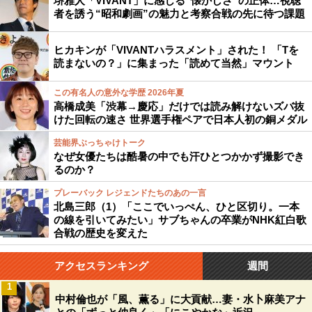
堺雅人「VIVANT」に感じる“懐かしさ”の正体…視聴
者を誘う“昭和劇画”の魅力と考察合戦の先に待つ課題
ヒカキンが「VIVANTハラスメント」された！ 「Tを
読まないの？」に集まった「読めて当然」マウント
この有名人の意外な学歴 2026年夏
高橋成美「渋幕→慶応」だけでは読み解けないズバ抜
けた回転の速さ 世界選手権ペアで日本人初の銅メダル
芸能界ぶっちゃけトーク
なぜ女優たちは酷暑の中でも汗ひとつかかず撮影でき
るのか？
プレーバック レジェンドたちのあの一言
北島三郎（1）「ここでいっぺん、ひと区切り。一本
の線を引いてみたい」サブちゃんの卒業がNHK紅白歌
合戦の歴史を変えた
アクセスランキング
週間
1
中村倫也が「風、薫る」に大貢献…妻・水卜麻美アナ