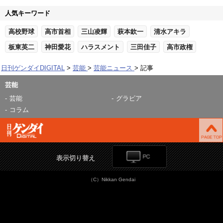
人気キーワード
高校野球
高市首相
三山凌輝
萩本欽一
清水アキラ
板東英二
神田愛花
ハラスメント
三田佳子
高市政権
日刊ゲンダイDIGITAL
芸能
芸能ニュース
記事
芸能
芸能
グラビア
コラム
表示切り替え
（C）Nikkan Gendai