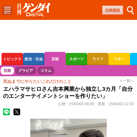
トピックス
政治・社会
芸能
スポーツ
ライフ
マネー
ボートレース
競輪
オートレース
芸能
グラビア
コラム
> 一覧へ
死ぬまでにやりたいこれだけのこと
エハラマサヒロさん吉本興業から独立し3カ月「自分
のエンターテイメントショーを作りたい」
公開：
25/03/03 06:00
更新：
25/03/03 12:32