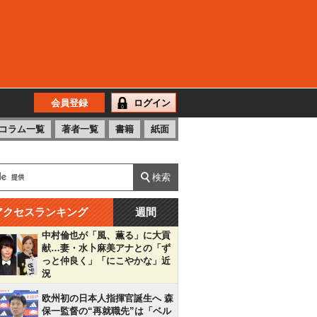
会員登録
ログイン
コラム一覧
著者一覧
書籍
紙面
アクセスランキング
週間
中村倫也が「風、薫る」に大貢
献…妻・水卜麻美アナとの「ず
っと仲良く」「にこやかな」近
況
欧州初の日本人指揮官誕生へ 森
保一監督の“再就職先”は「ベル