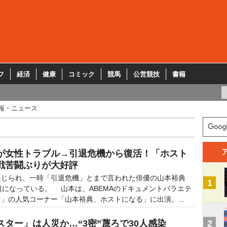
フ
経済
健康
コミック
競馬
公営競技
書籍
報・ニュース
典が女性トラブル→引退危機から復活！「ホスト
戦苦闘ぶりが大好評
じられ、一時「引退危機」とまで言われた俳優の山本裕典
1
題になっている。 山本は、ABEMAのドキュメントバラエテ
」の人気コーナー「山本裕典、ホストになる」に出演。...
ター」は人災か…“3密”蔑ろで30人感染
2