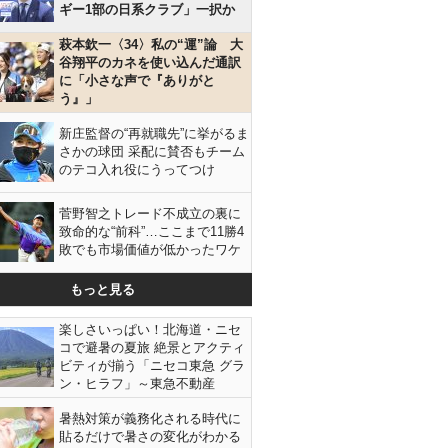
ギー1部の日系クラブ」一択か
萩本欽一〈34〉私の“運”論 大
谷翔平のカネを使い込んだ通訳
に「小さな声で『ありがと
う』」
新庄監督の“再就職先”に挙がるま
さかの球団 采配に賛否もチーム
のテコ入れ役にうってつけ
菅野智之トレード不成立の裏に
致命的な“前科”…ここまで11勝4
敗でも市場価値が低かったワケ
もっと見る
楽しさいっぱい！北海道・ニセ
コで避暑の夏旅 絶景とアクティ
ビティが揃う「ニセコ東急 グラ
ン・ヒラフ」～東急不動産
暑熱対策が義務化される時代に
貼るだけで暑さの変化がわかる