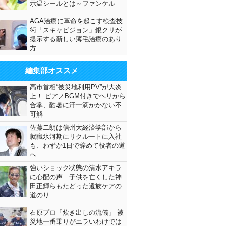
示温シールとは～ファンケル
AGA治療に革命を起こす検査技
術「スキャビジョン」銀クリが
提示する新しい薄毛治療のあり
方
編集部オススメ
高市首相“被災地利用PV”が大炎
上！ ピアノBGM付きでヘリから
合掌、酷暑に汗一滴かかない不
可解
佐藤二朗は信州大経済学部から
就職氷河期にリクルートに入社
も、わずか1日で辞めて役者の道
へ
強いショック状態の清水アキラ
に心配の声…子供を亡くした神
田正輝らもたどった遺族ケアの
道のり
石原プロ「炊き出しの流儀」 被
災地一番乗りがエラいわけでは