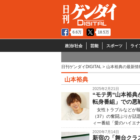
6.6万
18.5万
政治/社会
芸能
スポーツ
ライ
日刊ゲンダイDIGITAL
山本裕典の最新情
山本裕典
2025年2月21日
“モテ男”山本裕
転身番組」での悪
女性トラブルなどが報
（37）の奮闘ぶりが話
ィー番組「愛のハイエナ
2020年7月14日
新宿の「舞台クラス