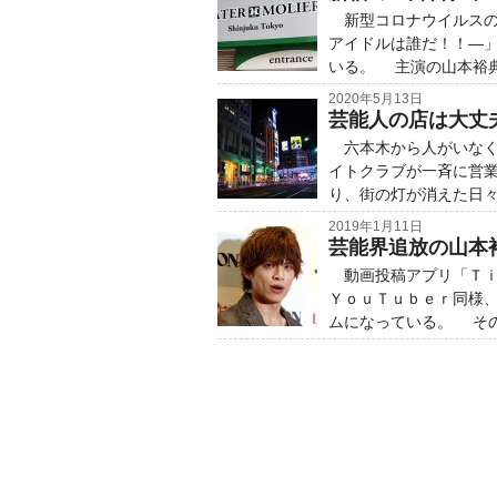
新型コロナウイルスのク
アイドルは誰だ！！―
いる。 主演の山本裕典
2020年5月13日
芸能人の店は大丈
六本木から人がいなく
イトクラブが一斉に営
り、街の灯が消えた日々
2019年1月11日
芸能界追放の山本
動画投稿アプリ「Ｔｉ
ＹｏｕＴｕｂｅｒ同様
ムになっている。 その