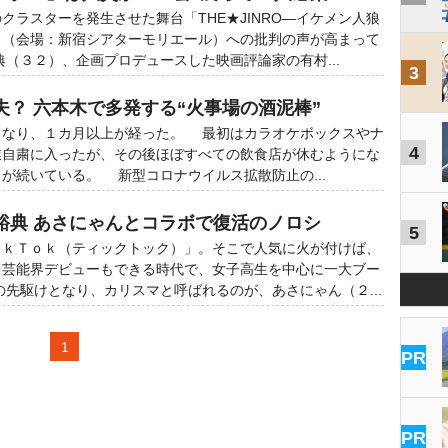
ラスターを発生させた舞台「THE★JINRO―イケメン人狼
」（会場：新宿シアターモリエール）への批判の声が高まって
（３２）、企画プロデュースした映画評論家の有村...
3
夫？ 六本木で多発する“火事場の酒泥棒”
なり、１カ月以上が経った。 最初はカラオケボックスやナ
4
業自粛に入ったが、その後ほぼすべての飲食店が休むようにな
が続いている。 新型コロナウイルス拡散防止の...
裕典 あさにゃんとコラボで復活のノロシ
5
ｋＴｏｋ（ティックトック）」。そこで人気に火が付けば、
、芸能界デビューもできる時代で、女子高生を中心に一大ブー
先駆けとなり、カリスマと呼ばれるのが、あさにゃん（２...
1
PR
PR