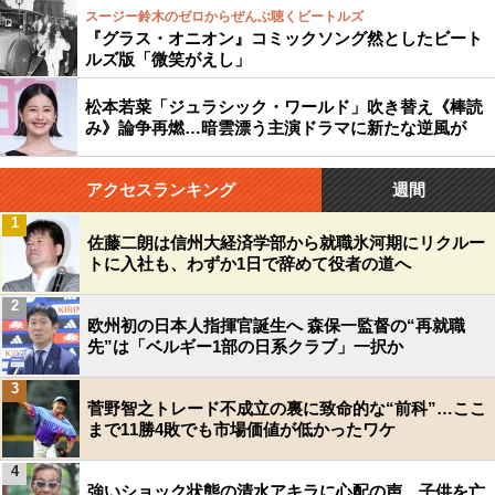
スージー鈴木のゼロからぜんぶ聴くビートルズ
『グラス・オニオン』コミックソング然としたビート
ルズ版「微笑がえし」
松本若菜「ジュラシック・ワールド」吹き替え《棒読
み》論争再燃…暗雲漂う主演ドラマに新たな逆風が
アクセスランキング
週間
1
佐藤二朗は信州大経済学部から就職氷河期にリクルー
トに入社も、わずか1日で辞めて役者の道へ
2
欧州初の日本人指揮官誕生へ 森保一監督の“再就職
先”は「ベルギー1部の日系クラブ」一択か
3
菅野智之トレード不成立の裏に致命的な“前科”…ここ
まで11勝4敗でも市場価値が低かったワケ
4
強いショック状態の清水アキラに心配の声…子供を亡