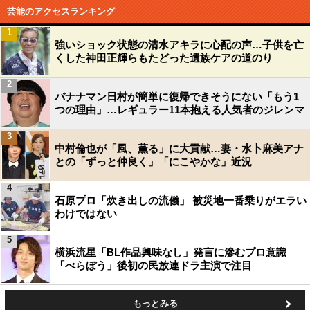
芸能のアクセスランキング
1
強いショック状態の清水アキラに心配の声…子供を亡
くした神田正輝らもたどった遺族ケアの道のり
2
バナナマン日村が簡単に復帰できそうにない「もう1
つの理由」…レギュラー11本抱える人気者のジレンマ
3
中村倫也が「風、薫る」に大貢献…妻・水卜麻美アナ
との「ずっと仲良く」「にこやかな」近況
4
石原プロ「炊き出しの流儀」 被災地一番乗りがエラい
わけではない
5
横浜流星「BL作品興味なし」発言に滲むプロ意識
「べらぼう」後初の民放連ドラ主演で注目
もっとみる