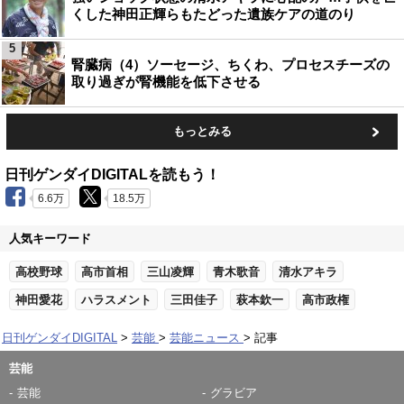
くした神田正輝らもたどった遺族ケアの道のり
5
腎臓病（4）ソーセージ、ちくわ、プロセスチーズの
取り過ぎが腎機能を低下させる
もっとみる
日刊ゲンダイDIGITALを読もう！
6.6万
18.5万
人気キーワード
高校野球
高市首相
三山凌輝
青木歌音
清水アキラ
神田愛花
ハラスメント
三田佳子
萩本欽一
高市政権
日刊ゲンダイDIGITAL
芸能
芸能ニュース
記事
芸能
芸能
グラビア