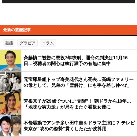
最新の芸能記事
芸能
グラビア
コラム
斉藤慎二被告に懲役7年求刑、運命の判決は11月16
日…視聴者の関心は執行猶予の有無に集中
元宝塚星組トップ寿美花代さん死去…高嶋ファミリー
の母として、兄弟の「雪解け」にも手を差し伸べた
芳根京子が29歳でついに“覚醒”！ 朝ドラから10年…
「地味な実力派」が局をまたぐ看板女優に
不倫騒動でアンチ多い田中圭をドラマ主演に？ テレビ
東京が“攻めの姿勢”貫くしたたか皮算用