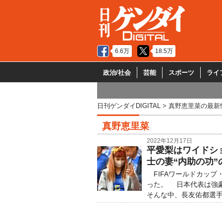
6.6万
18.5万
政治/社会
芸能
スポーツ
ライ
日刊ゲンダイDIGITAL
真野恵里菜の最新
真野恵里菜
2022年12月17日
平愛梨はワイドシ
士の妻“内助の功”
FIFAワールドカップ
った。 日本代表は強豪
そんな中、長友佑都選手