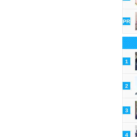
PR
1
2
3
4