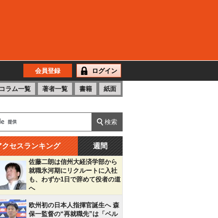
会員登録
ログイン
コラム一覧
著者一覧
書籍
紙面
アクセスランキング
週間
佐藤二朗は信州大経済学部から
就職氷河期にリクルートに入社
も、わずか1日で辞めて役者の道
へ
欧州初の日本人指揮官誕生へ 森
保一監督の“再就職先”は「ベル