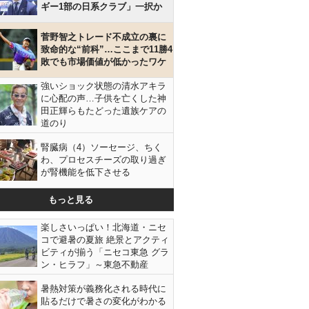
ギー1部の日系クラブ」一択か
菅野智之トレード不成立の裏に
致命的な“前科”…ここまで11勝4
敗でも市場価値が低かったワケ
強いショック状態の清水アキラ
に心配の声…子供を亡くした神
田正輝らもたどった遺族ケアの
道のり
腎臓病（4）ソーセージ、ちく
わ、プロセスチーズの取り過ぎ
が腎機能を低下させる
もっと見る
楽しさいっぱい！北海道・ニセ
コで避暑の夏旅 絶景とアクティ
ビティが揃う「ニセコ東急 グラ
ン・ヒラフ」～東急不動産
暑熱対策が義務化される時代に
貼るだけで暑さの変化がわかる