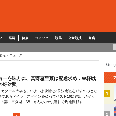
フ
経済
健康
コミック
競馬
公営競技
書籍
情報・ニュース
ョーを味方に、真野恵里菜は配慮求め…W杯戦
の好対照
・カタール大会も、いよいよ決勝と3位決定戦を残すのみとな
1
であるドイツ、スペインを破ってベスト16に進出したが、
の妻、平愛梨（38）が3人の子供連れで現地観戦す...
2