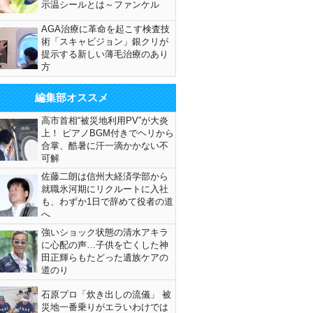
示温シールとは～ファンケル
AGA治療に革命を起こす検査技
術「スキャビジョン」銀クリが
提示する新しい薄毛治療のあり
方
編集部オススメ
高市首相“被災地利用PV”が大炎
上！ ピアノBGM付きでヘリから
合掌、酷暑に汗一滴かかない不
可解
佐藤二朗は信州大経済学部から
就職氷河期にリクルートに入社
も、わずか1日で辞めて役者の道
へ
強いショック状態の清水アキラ
に心配の声…子供を亡くした神
田正輝らもたどった遺族ケアの
道のり
石原プロ「炊き出しの流儀」 被
災地一番乗りがエラいわけでは