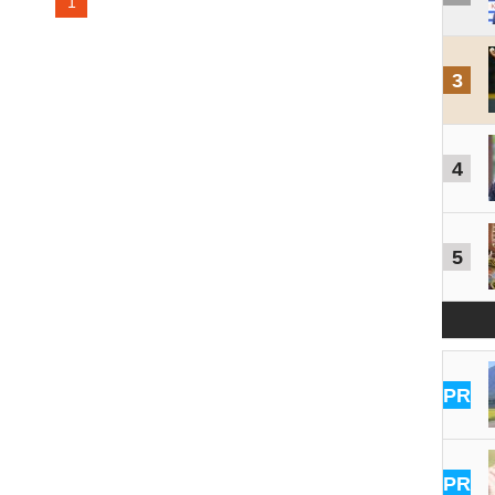
1
3
4
5
PR
PR