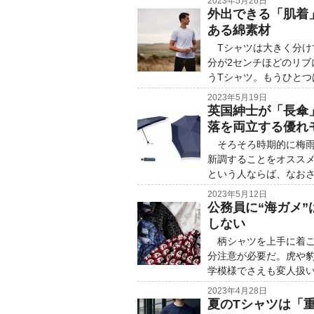
2023年5月26日
外出できる「肌着
ある綿素材
Tシャツは大きく分け
分が2センチほどのリ
うTシャツ。もうひとつ
2023年5月19日
英国紳士が「長傘
落を両立する優れ
そろそろ時期的に梅雨
新調することをオスス
という人ならば、なお
2023年5月12日
公務員に“海ガメ”
しない
柄シャツを上手に着こ
分注意が必要だ。虎や
学模様でさえも変人扱
2023年4月28日
夏のTシャツは「