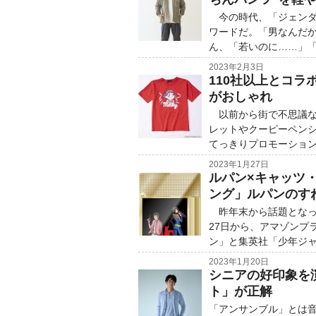
今の時代、「ジェンダ
ワードだ。「男なんだ
ん、「若いのに……」
2023年2月3日
110社以上とコラ
がおしゃれ
以前から街で不思議な
レットやクーピーペン
てっきりプロモーショ
2023年1月27日
ルパン×キャッツ・
ング」ルパンのす
昨年末から話題となっ
27日から、アマゾンプ
ン」と集英社「少年ジ
2023年1月20日
シニアの好印象を
ト」が正解
「アンサンブル」とは