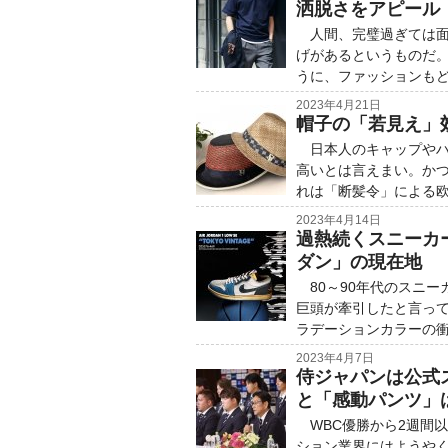
洒脱さをアピール
人間、完璧過ぎては面
げがあるというものだ
うに、ファッションも
2023年4月21日
帽子の「若見え」
日本人のキャップやハ
高いとは言えまい。か
れは「断髪令」による
2023年4月14日
過熱続くスニーカ
ダン」の現在地
80～90年代のスニー
巨頭が牽引したと言っ
ラデーションカラーの
2023年4月7日
侍ジャパンは公式
と「感動パンツ」
WBC優勝から2週間
ション業界にはようや