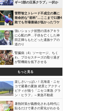
ギー1部の日系クラブ」一択か
菅野智之トレード不成立の裏に
致命的な“前科”…ここまで11勝4
敗でも市場価値が低かったワケ
強いショック状態の清水アキラ
に心配の声…子供を亡くした神
田正輝らもたどった遺族ケアの
道のり
腎臓病（4）ソーセージ、ちく
わ、プロセスチーズの取り過ぎ
が腎機能を低下させる
もっと見る
楽しさいっぱい！北海道・ニセ
コで避暑の夏旅 絶景とアクティ
ビティが揃う「ニセコ東急 グラ
ン・ヒラフ」～東急不動産
暑熱対策が義務化される時代に
貼るだけで暑さの変化がわかる