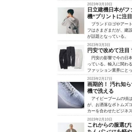
2023年3月10日
日立建機日本がフ
機”プリントに注
ブランドロゴやアート
フはさまざまだが、建
が話題となっている。
2023年3月3日
円安で改めて注目
円安の影響で今の日本
っている。輸入に関わ
ファッション業界にと
2023年2月17日
画期的！ 汚れ知
機で洗える
アイビーブームの頃は
が、お洒落なボトムズ
カーを合わせたビジネ
2023年2月10日
これからの服選び
ちんパンツ”を軽