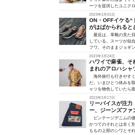
ーツを提供したユニク
2023年3月31日
ON・OFFイケる
がはばかられると
最近は、革靴の見た目
している。スーツが似
フワ。そのままジョギ
2023年3月24日
ハワイで麻雀、そ
まれのアロハシャ
海外旅行も行きやすく
だ。いまひとつ休みを
ャツを物色していたら面
2023年3月17日
リーバイスが注力
ー、ジーンズファ
ビンテージデニムの価格
かつてのそれとは全く
ももの上部のシワとそ