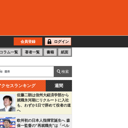
会員登録
ログイン
コラム一覧
著者一覧
書籍
紙面
アクセスランキング
週間
佐藤二朗は信州大経済学部から
就職氷河期にリクルートに入社
も、わずか1日で辞めて役者の道
へ
欧州初の日本人指揮官誕生へ 森
保一監督の“再就職先”は「ベル