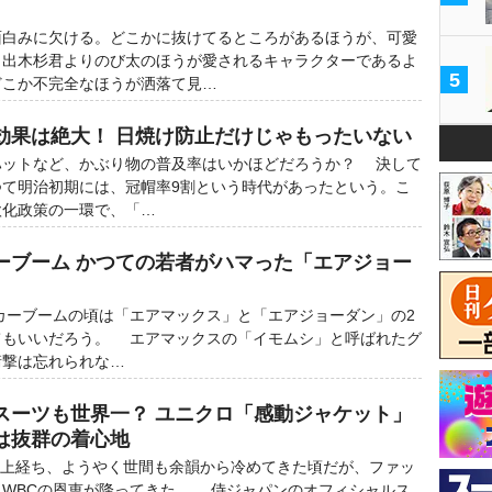
白みに欠ける。どこかに抜けてるところがあるほうが、可愛
。出木杉君よりのび太のほうが愛されるキャラクターであるよ
5
どこか不完全なほうが洒落て見…
効果は絶大！ 日焼け防止だけじゃもったいない
ットなど、かぶり物の普及率はいかほどだろうか？ 決して
つて明治初期には、冠帽率9割という時代があったという。こ
欧化政策の一環で、「…
ーブーム かつての若者がハマった「エアジョー
カーブームの頃は「エアマックス」と「エアジョーダン」の2
てもいいだろう。 エアマックスの「イモムシ」と呼ばれたグ
衝撃は忘れられな…
スーツも世界一？ ユニクロ「感動ジャケット」
は抜群の着心地
以上経ち、ようやく世間も余韻から冷めてきた頃だが、ファッ
くWBCの恩恵が降ってきた。 侍ジャパンのオフィシャルス