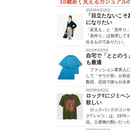
10歳若く見えるカジュアル
2023年6月16日
「目立たないこそ
になりたい
「若見え」と「若作り
「若作り」は無理して
出るものでありたい。 
2023年6月9日
自宅で「ととのう
も最適
ファッション業界人に
して「サウナ部」が存
数回、店頭で彼らが企
2023年6月2日
ロックTにジミヘ
欲しい
ロックバンドのコンサ
クTシャツ」は、197
品、土産物の類いだっ