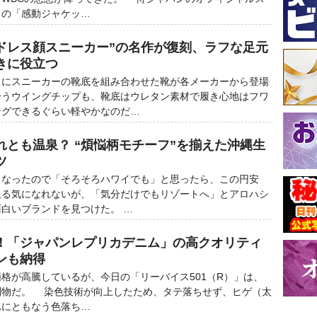
ロの「感動ジャケッ…
“ドレス顔スニーカー”の名作が復刻、ラフな足元
きに役立つ
にスニーカーの靴底を組み合わせた靴が各メーカーから登場
合うウイングチップも、靴底はウレタン素材で履き心地はフワ
ングできるぐらい軽やかなのだ…
れとも温泉？ “煩悩柄モチーフ”を揃えた沖縄生
ツ
なったので「そろそろハワイでも」と思ったら、この円安
取る気になれないが、「気分だけでもリゾートへ」とアロハシ
白いブランドを見つけた。 …
！「ジャパンレプリカデニム」の高クオリティ
ンも納得
が高騰しているが、今日の「リーバイス501（R）」は、
別物だ。 染色技術が向上したため、タテ落ちせず、ヒゲ（太
れにともなう色落ち…