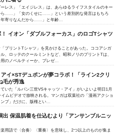
ーレス」「エイジレス」は、あらゆるライフスタイルのキー
から……」「女のくせに……」という差別的な発言はもちろ
「年寄りなんだから……」と年齢…
ボ！ イオン「ダブルフォーカス」のロゴTシャツ
「プリントTシャツ」を見かけることがあった。ココアシガ
シル、ロッテのクールミントなど、昭和ノリのプリントTは、
ン用のノベルティーか、プレゼ…
アイ×STデュポンが夢コラボ！「ライン2クリ
ね毛が秀逸
ていた「ルパン三世VSキャッツ・アイ」がいよいよ明日1月
ライムビデオで放映される。マンガは双葉社の「漫画アクショ
ャンプ」だけに、版権とい…
演出 保温肌着を仕込むより「アンサンブルニッ
音楽用語で〈合奏〉〈重奏〉を意味し、2つ以上のものが集ま