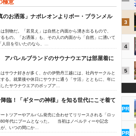
の極意
真のお洒落」ナポレオンよりボー・ブランメル
3
」は別物だ。「若見え」は自然と内面から湧き出るもので、
するもの。「お洒落」も、その人の内面から「自然」に湧いて
「人目を引いたのなら、…
4
」 アパレルブランドのサウナウエアは部屋着に
5
はサウナ好きが多く、かの伊勢丹三越には、社内サークルと
在する。就業後や休日にサウナに通う「サ活」とともに、年に
画したサウナウエアのポップア…
ン降臨！「ギターの神様」を知る世代にこそ着て
PR
ートツアーやアルバム発売に合わせてリリースされる「ロッ
0～80年代にブームとなった。 当初はノベルティーや記念
たが、いつの間にか…
PR