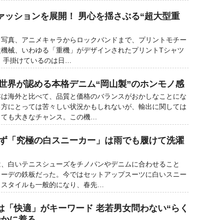
ァッションを展開！ 男心を揺さぶる“超大型重
目
写真、アニメキャラからロックバンドまで、プリントモチー
設機械、いわゆる「重機」がデザインされたプリントTシャツ
 手掛けているのは日…
 世界が認める本格デニム“岡山製”のホンモノ感
は海外と比べて、品質と価格のバランスがおかしなことにな
る方にとっては苦々しい状況かもしれないが、輸出に関しては
っても大きなチャンス。この機…
らず「究極の白スニーカー」は雨でも履けて洗濯
、白いテニスシューズをチノパンやデニムに合わせること
コーデの鉄板だった。今ではセットアップスーツに白いスニー
ススタイルも一般的になり、春先…
は「快適」がキーワード 老若男女問わない“らく
やかに着る