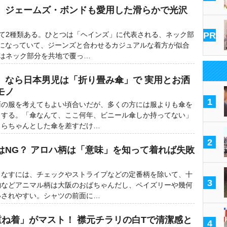
」ジェームズ・ボンドも愛用した滑らかで光沢
て2種類ある。ひとつは「ヘインズ」に代表される、ネック部
PR
ブになっていて、ジーンズと合わせるカジュアルな着方が似合
はネック部分を共地で覆っ…
」なら日本男児は「折り畳み傘」で 実用とお洒
モノ
1
の服を考えてもよい頃合いだが、多くの方には服よりも傘を
メする。「傘なんて、ここ何年、ビニール傘しか持ってない」
さらちゃんとした傘を差すだけ…
2
はNG？ アロハ柄は「意味」を知って着れば失敗
なすには、チェックやストライプなどの定番柄を除いて、十
3
豹などアニマル柄は大阪のおばちゃんだし、ペイズリーや幾何
いされやすい。シャツの前面に…
重ね着」がマスト！ 襟元チラリの白Tで清潔感と
4