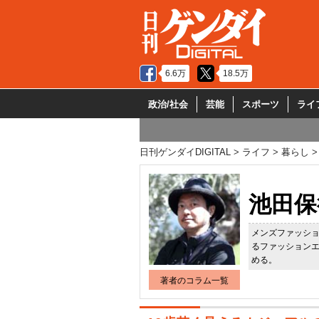
6.6万
18.5万
政治/社会
芸能
スポーツ
ライ
日刊ゲンダイDIGITAL
ライフ
暮らし
池田保
メンズファッシ
るファッションエ
める。
著者のコラム一覧