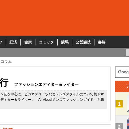
フ
経済
健康
コミック
競馬
公営競技
書籍
コラム
行
ファッションエディター＆ライター
ョン誌を中心に、ビジネススーツなどメンズスタイルについて執筆す
ディター＆ライター。「All Aboutメンズファッションガイド」も務
1
2