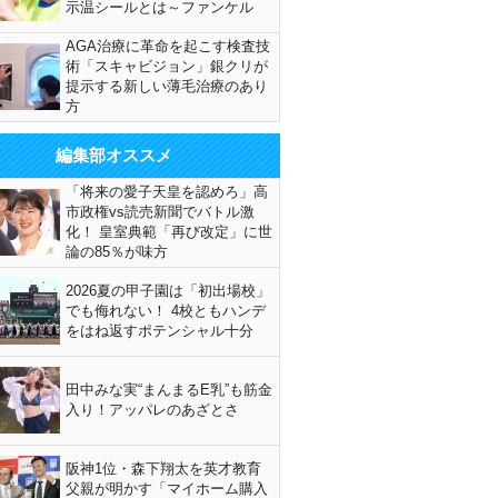
示温シールとは～ファンケル
AGA治療に革命を起こす検査技
術「スキャビジョン」銀クリが
提示する新しい薄毛治療のあり
方
編集部オススメ
「将来の愛子天皇を認めろ」高
市政権vs読売新聞でバトル激
化！ 皇室典範「再び改定」に世
論の85％が味方
2026夏の甲子園は「初出場校」
でも侮れない！ 4校ともハンデ
をはね返すポテンシャル十分
田中みな実“まんまるE乳”も筋金
入り！アッパレのあざとさ
阪神1位・森下翔太を英才教育
父親が明かす「マイホーム購入