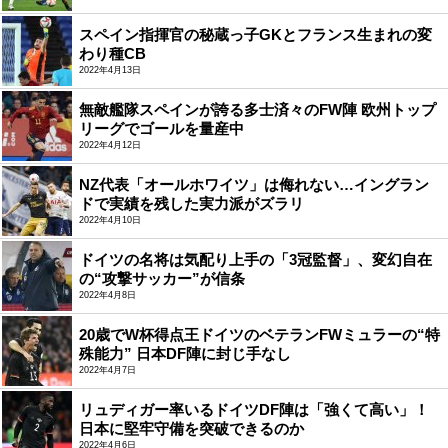
スペイン指揮官の秘蔵っ子GKとフランス生まれの変
わり種CB
2022年4月13日
無敵艦隊スペインが誇る多士済々のFW陣 欧州トップ
リーグでゴールを量産中
2022年4月12日
NZ代表「オールホワイツ」は侮れない…イングラン
ドで実績を残した実力派がズラリ
2022年4月10日
ドイツの名将は気配り上手の「3冠監督」、変幻自在
の“攻撃サッカー”が信条
2022年4月8日
20歳でW杯得点王ドイツのベテランFWミュラーの“特
殊能力” 日本DF陣に封じ手なし
2022年4月7日
リュディガー率いるドイツDF陣は「強くて高い」！
日本に堅牢守備を突破できるのか
2022年4月6日