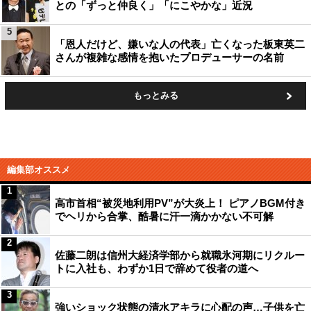
との「ずっと仲良く」「にこやかな」近況
5
「恩人だけど、嫌いな人の代表」亡くなった板東英二
さんが複雑な感情を抱いたプロデューサーの名前
もっとみる
編集部オススメ
1
高市首相“被災地利用PV”が大炎上！ ピアノBGM付き
でヘリから合掌、酷暑に汗一滴かかない不可解
2
佐藤二朗は信州大経済学部から就職氷河期にリクルー
トに入社も、わずか1日で辞めて役者の道へ
3
強いショック状態の清水アキラに心配の声…子供を亡