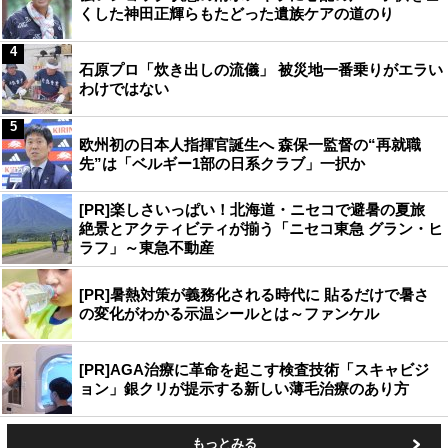
くした神田正輝らもたどった遺族ケアの道のり
4
石原プロ「炊き出しの流儀」 被災地一番乗りがエラい
わけではない
5
欧州初の日本人指揮官誕生へ 森保一監督の“再就職
先”は「ベルギー1部の日系クラブ」一択か
[PR]楽しさいっぱい！北海道・ニセコで避暑の夏旅
絶景とアクティビティが揃う「ニセコ東急 グラン・ヒ
ラフ」～東急不動産
[PR]暑熱対策が義務化される時代に 貼るだけで暑さ
の変化がわかる示温シールとは～ファンケル
[PR]AGA治療に革命を起こす検査技術「スキャビジ
ョン」銀クリが提示する新しい薄毛治療のあり方
もっとみる