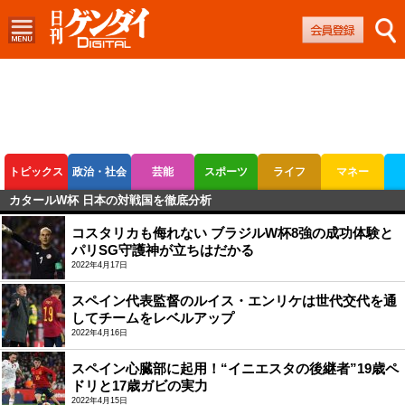
トピックス
政治・社会
芸能
スポーツ
ライフ
マネー
カタールW杯 日本の対戦国を徹底分析
ボートレース
競輪
オートレース
コスタリカも侮れない ブラジルW杯8強の成功体験と
パリSG守護神が立ちはだかる
2022年4月17日
スペイン代表監督のルイス・エンリケは世代交代を通
してチームをレベルアップ
2022年4月16日
スペイン心臓部に起用！“イニエスタの後継者”19歳ペ
ドリと17歳ガビの実力
2022年4月15日