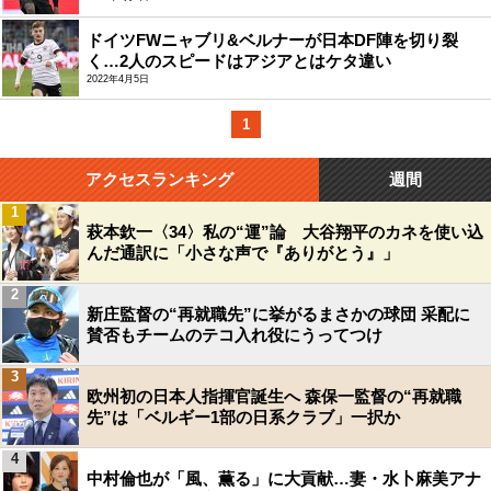
ドイツFWニャブリ&ベルナーが日本DF陣を切り裂
く…2人のスピードはアジアとはケタ違い
2022年4月5日
1
アクセスランキング
週間
1
萩本欽一〈34〉私の“運”論 大谷翔平のカネを使い込
んだ通訳に「小さな声で『ありがとう』」
2
新庄監督の“再就職先”に挙がるまさかの球団 采配に
賛否もチームのテコ入れ役にうってつけ
3
欧州初の日本人指揮官誕生へ 森保一監督の“再就職
先”は「ベルギー1部の日系クラブ」一択か
4
中村倫也が「風、薫る」に大貢献…妻・水卜麻美アナ