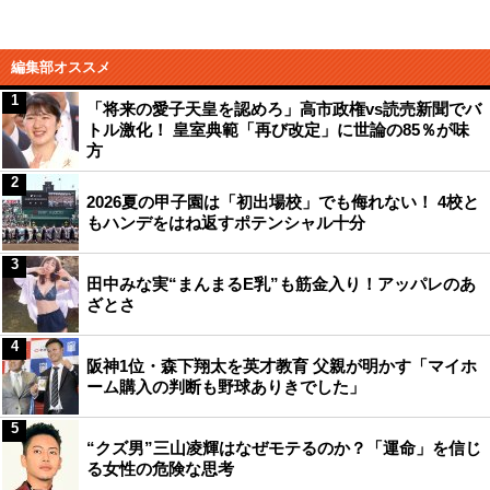
編集部オススメ
1
「将来の愛子天皇を認めろ」高市政権vs読売新聞でバ
トル激化！ 皇室典範「再び改定」に世論の85％が味
方
2
2026夏の甲子園は「初出場校」でも侮れない！ 4校と
もハンデをはね返すポテンシャル十分
3
田中みな実“まんまるE乳”も筋金入り！アッパレのあ
ざとさ
4
阪神1位・森下翔太を英才教育 父親が明かす「マイホ
ーム購入の判断も野球ありきでした」
5
“クズ男”三山凌輝はなぜモテるのか？「運命」を信じ
る女性の危険な思考