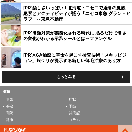
[PR]楽しさいっぱい！北海道・ニセコで避暑の夏旅
絶景とアクティビティが揃う「ニセコ東急 グラン・ヒ
ラフ」～東急不動産
[PR]暑熱対策が義務化される時代に 貼るだけで暑さ
の変化がわかる示温シールとは～ファンケル
[PR]AGA治療に革命を起こす検査技術「スキャビジ
ョン」銀クリが提示する新しい薄毛治療のあり方
もっとみる
健康
病気
症状
治療
予防
病院
闘病記
健康
コラム