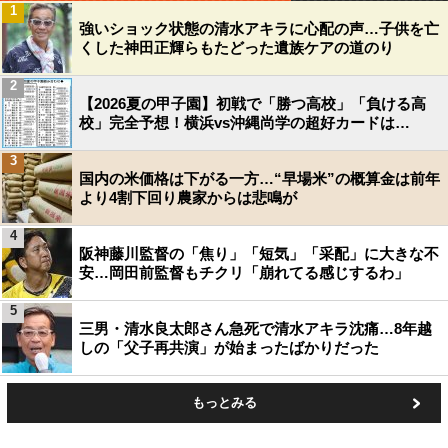
1
強いショック状態の清水アキラに心配の声…子供を亡
くした神田正輝らもたどった遺族ケアの道のり
2
【2026夏の甲子園】初戦で「勝つ高校」「負ける高
校」完全予想！横浜vs沖縄尚学の超好カードは…
3
国内の米価格は下がる一方…“早場米”の概算金は前年
より4割下回り農家からは悲鳴が
4
阪神藤川監督の「焦り」「短気」「采配」に大きな不
安…岡田前監督もチクリ「崩れてる感じするわ」
5
三男・清水良太郎さん急死で清水アキラ沈痛…8年越
しの「父子再共演」が始まったばかりだった
もっとみる