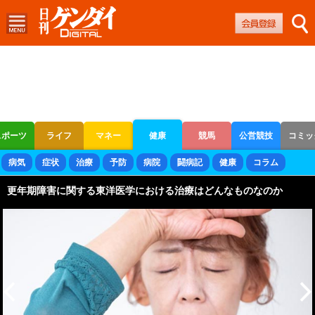
スポーツ
ライフ
マネー
健康
競馬
公営競技
コミッ
ボートレース
競輪
オートレース
病気
症状
治療
予防
病院
闘病記
健康
コラム
更年期障害に関する東洋医学における治療はどんなものなのか