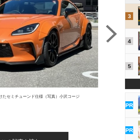
3
4
5
けたセミチューンド仕様（写真）小沢コージ
PR
PR