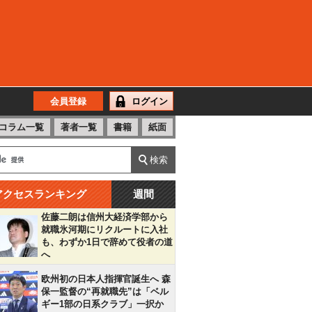
会員登録
ログイン
コラム一覧
著者一覧
書籍
紙面
アクセスランキング
週間
佐藤二朗は信州大経済学部から
就職氷河期にリクルートに入社
も、わずか1日で辞めて役者の道
へ
欧州初の日本人指揮官誕生へ 森
保一監督の“再就職先”は「ベル
ギー1部の日系クラブ」一択か