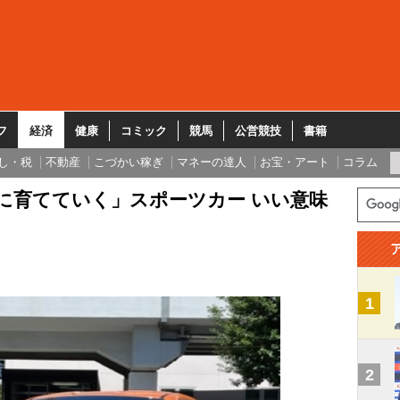
フ
経済
健康
コミック
競馬
公営競技
書籍
し・税
不動産
こづかい稼ぎ
マネーの達人
お宝・アート
コラム
一緒に育てていく」スポーツカー いい意味
1
2