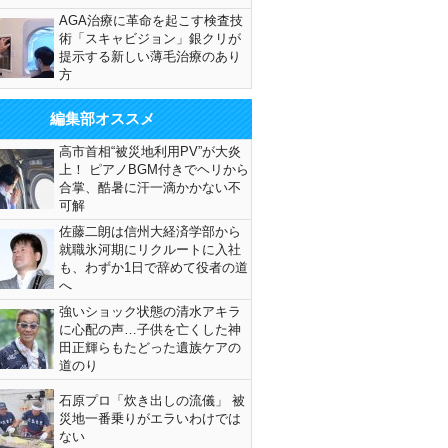
AGA治療に革命を起こす検査技
術「スキャビジョン」銀クリが
提示する新しい薄毛治療のあり
方
編集部オススメ
高市首相“被災地利用PV”が大炎
上！ ピアノBGM付きでヘリから
合掌、酷暑に汗一滴かかない不
可解
佐藤二朗は信州大経済学部から
就職氷河期にリクルートに入社
も、わずか1日で辞めて役者の道
へ
強いショック状態の清水アキラ
に心配の声…子供を亡くした神
田正輝らもたどった遺族ケアの
道のり
石原プロ「炊き出しの流儀」 被
災地一番乗りがエラいわけでは
ない