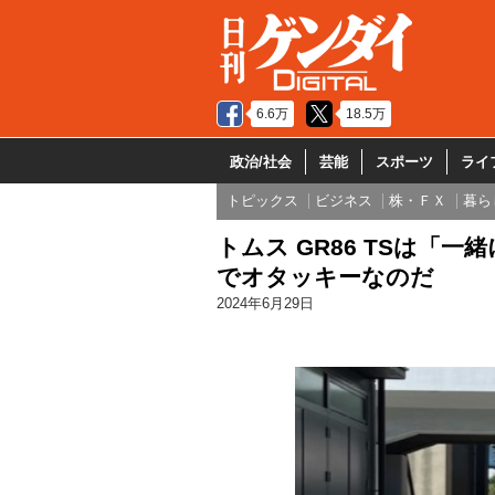
6.6万
18.5万
政治/社会
芸能
スポーツ
ライ
トピックス
ビジネス
株・ＦＸ
暮ら
トムス GR86 TSは「
でオタッキーなのだ
2024年6月29日