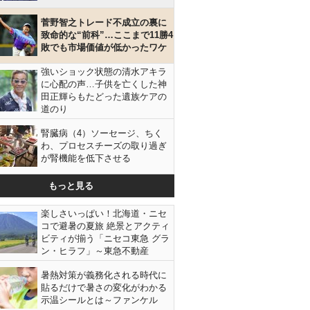
菅野智之トレード不成立の裏に
致命的な“前科”…ここまで11勝4
敗でも市場価値が低かったワケ
強いショック状態の清水アキラ
に心配の声…子供を亡くした神
田正輝らもたどった遺族ケアの
道のり
腎臓病（4）ソーセージ、ちく
わ、プロセスチーズの取り過ぎ
が腎機能を低下させる
もっと見る
コクピット（写真）小沢コージ
ブリヂスト
楽しさいっぱい！北海道・ニセ
コで避暑の夏旅 絶景とアクティ
ビティが揃う「ニセコ東急 グラ
ン・ヒラフ」～東急不動産
暑熱対策が義務化される時代に
貼るだけで暑さの変化がわかる
示温シールとは～ファンケル