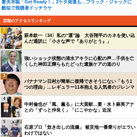
妻夫木聡「Get Ready！」2ケタ発進も…ブラック・ジャックに
酷似で視聴者ドッチラケ
芸能のアクセスランキング
1
萩本欽一〈34〉私の“運”論 大谷翔平のカネを使い込
んだ通訳に「小さな声で『ありがとう』」
2
強いショック状態の清水アキラに心配の声…子供を亡
くした神田正輝らもたどった遺族ケアの道のり
3
バナナマン日村が簡単に復帰できそうにない「もう1
つの理由」…レギュラー11本抱える人気者のジレンマ
4
中村倫也が「風、薫る」に大貢献…妻・水卜麻美アナ
との「ずっと仲良く」「にこやかな」近況
5
石原プロ「炊き出しの流儀」 被災地一番乗りがエラい
わけではない