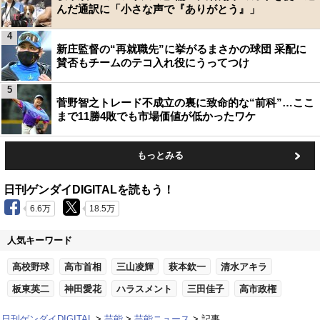
んだ通訳に「小さな声で『ありがとう』」
4
新庄監督の“再就職先”に挙がるまさかの球団 采配に
賛否もチームのテコ入れ役にうってつけ
5
菅野智之トレード不成立の裏に致命的な“前科”…ここ
まで11勝4敗でも市場価値が低かったワケ
もっとみる
日刊ゲンダイDIGITALを読もう！
6.6万
18.5万
人気キーワード
高校野球
高市首相
三山凌輝
萩本欽一
清水アキラ
板東英二
神田愛花
ハラスメント
三田佳子
高市政権
日刊ゲンダイDIGITAL
芸能
芸能ニュース
記事