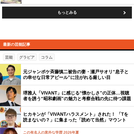
もっとみる
最新の芸能記事
芸能
グラビア
コラム
元ジャンポケ斉藤慎二被告の妻・瀬戸サオリ“息子と
の幸せな日常アピール”に注がれる厳しい目
堺雅人「VIVANT」に感じる“懐かしさ”の正体…視聴
者を誘う“昭和劇画”の魅力と考察合戦の先に待つ課題
ヒカキンが「VIVANTハラスメント」された！ 「Tを
読まないの？」に集まった「読めて当然」マウント
この有名人の意外な学歴 2026年夏