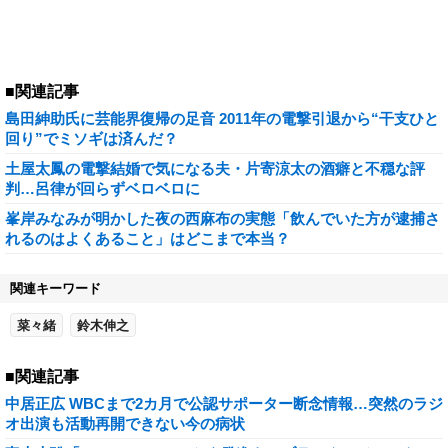
■関連記事
島田紳助氏に芸能界復帰の足音 2011年の電撃引退から“干支ひと
回り”でミソギは済んだ？
土屋太鳳の電撃結婚で気になる夫・片寄涼太の酒癖と不穏な評
判…呂律が回らずベロベロに
峯岸みなみが明かした夜の西麻布の実態「飲んでいた方が逮捕さ
れるのはよくあること」はどこまで本当？
関連キーワード
菜々緒
鈴木伸之
■関連記事
中居正広 WBCまで2カ月で公認サポーター断念情報…突然のラジ
オ出演も活動再開できない今の病状