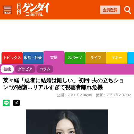
トピックス
政治・社会
芸能
スポーツ
ライフ
マネー
ボートレース
競輪
オートレース
芸能
グラビア
コラム
菜々緒「忍者に結婚は難しい」初回“夫の立ちショ
ン”が物議…リアルすぎて視聴者離れ危機
公開：
23/01/12 06:00
更新：
23/01/12 07:32