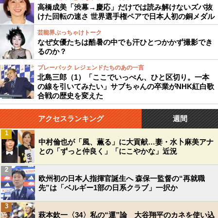
高橋成美「渋幕→慶応」だけでは読み解けないズバ抜
けた回転の速さ 世界選手権ペアで日本人初の銅メダル
芸能界ぶっちゃけトーク
なぜ女優たちは酷暑の中でも汗ひとつかかず撮影でき
るのか？
プレーバック レジェンドたちのあの一言
北島三郎（1）「ここでいっぺん、ひと区切り。一本
の線を引いてみたい」サブちゃんの卒業がNHK紅白歌
合戦の歴史を変えた
アクセスランキング
週間
1
中村倫也が「風、薫る」に大貢献…妻・水卜麻美アナ
との「ずっと仲良く」「にこやかな」近況
2
欧州初の日本人指揮官誕生へ 森保一監督の“再就職
先”は「ベルギー1部の日系クラブ」一択か
3
萩本欽一〈34〉私の“運”論 大谷翔平のカネを使い込