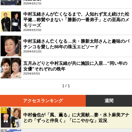
2026年6月17日
中村玉緒さんが亡くなるまで、人知れず支え続けた松
平健…称賛やまない「勝新の一番弟子」との至高のメ
モリーズ
2026年6月15日
中村玉緒さん亡くなる…夫・勝新太郎さんと趣味のパ
チンコを愛した86年の珠玉エピソード
2026年6月12日
五月みどりと中村玉緒が共に施設に入居…“同い年の
女優”それぞれの晩年
2025年9月5日
1 / 1
アクセスランキング
週間
1
中村倫也が「風、薫る」に大貢献…妻・水卜麻美アナ
との「ずっと仲良く」「にこやかな」近況
2