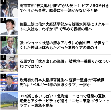
1
高市首相“被災地利用PV”が大炎上！ ピアノBGM付き
でヘリから合掌、酷暑に汗一滴かかない不可解
2
佐藤二朗は信州大経済学部から就職氷河期にリクルー
トに入社も、わずか1日で辞めて役者の道へ
3
強いショック状態の清水アキラに心配の声…子供を亡
くした神田正輝らもたどった遺族ケアの道のり
4
石原プロ「炊き出しの流儀」 被災地一番乗りがエラい
わけではない
5
欧州初の日本人指揮官誕生へ 森保一監督の“再就職
先”は「ベルギー1部の日系クラブ」一択か
[PR]楽しさいっぱい！北海道・ニセコで避暑の夏旅
絶景とアクティビティが揃う「ニセコ東急 グラン・ヒ
ラフ」～東急不動産