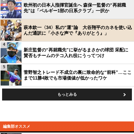
欧州初の日本人指揮官誕生へ 森保一監督の“再就職
先”は「ベルギー1部の日系クラブ」一択か
3
萩本欽一〈34〉私の“運”論 大谷翔平のカネを使い込
んだ通訳に「小さな声で『ありがとう』」
4
新庄監督の“再就職先”に挙がるまさかの球団 采配に
賛否もチームのテコ入れ役にうってつけ
5
菅野智之トレード不成立の裏に致命的な“前科”…ここ
まで11勝4敗でも市場価値が低かったワケ
もっとみる
編集部オススメ