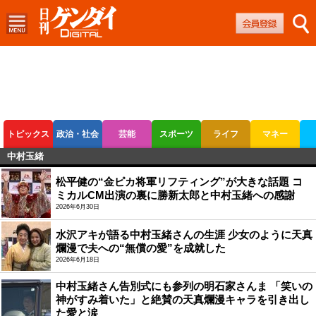
トピックス
政治・社会
芸能
スポーツ
ライフ
マネー
中村玉緒
ボートレース
競輪
オートレース
松平健の“金ピカ将軍リフティング”が大きな話題 コ
ミカルCM出演の裏に勝新太郎と中村玉緒への感謝
2026年6月30日
水沢アキが語る中村玉緒さんの生涯 少女のように天真
爛漫で夫への“無償の愛”を成就した
2026年6月18日
中村玉緒さん告別式にも参列の明石家さんま 「笑いの
神がすみ着いた」と絶賛の天真爛漫キャラを引き出し
た愛と涙