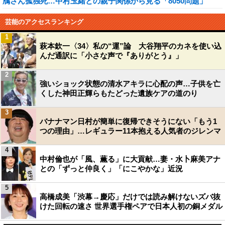
鴈さん孤独死…中村玉緒との親子関係から見る「8050問題」
芸能のアクセスランキング
1
萩本欽一〈34〉私の“運”論 大谷翔平のカネを使い込
んだ通訳に「小さな声で『ありがとう』」
2
強いショック状態の清水アキラに心配の声…子供を亡
くした神田正輝らもたどった遺族ケアの道のり
3
バナナマン日村が簡単に復帰できそうにない「もう1
つの理由」…レギュラー11本抱える人気者のジレンマ
4
中村倫也が「風、薫る」に大貢献…妻・水卜麻美アナ
との「ずっと仲良く」「にこやかな」近況
5
高橋成美「渋幕→慶応」だけでは読み解けないズバ抜
けた回転の速さ 世界選手権ペアで日本人初の銅メダル