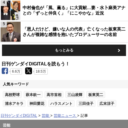
4
中村倫也が「風、薫る」に大貢献…妻・水卜麻美アナ
との「ずっと仲良く」「にこやかな」近況
5
「恩人だけど、嫌いな人の代表」亡くなった板東英二
さんが複雑な感情を抱いたプロデューサーの名前
もっとみる
日刊ゲンダイDIGITALを読もう！
6.6万
18.5万
人気キーワード
高校野球
萩本欽一
高市首相
三山凌輝
板東英二
清水アキラ
神田愛花
ハラスメント
三田佳子
広末涼子
日刊ゲンダイDIGITAL
芸能
芸能ニュース
記事
芸能