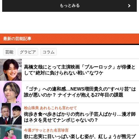
もっとみる
最新の芸能記事
芸能
グラビア
コラム
高橋文哉にとって主演映画「ブルーロック」が俳優と
して“絶対に負けられない戦い”なワケ
「ゴチ」への違和感…NEWS増田貴久の“すべり芸”は
誰が悪いのか？ ナイナイが抱える27年目の課題
桧山珠美 あれもこれも言わせて
街歩き食べ歩きばかりの売れっ子芸人ばかり…漫才師
はネタを見せてナンボじゃないの？
今週グサッときた名言珍言
欲に忠実に目いっぱい楽しむ姿が、紅しょうが熊元プ