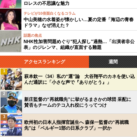
ロレスの不思議な魅力
テレビが10倍面白くなるコラム
中山美穂の水着姿が懐かしい…夏の定番「海辺の青春
ドラマ」なぜ消えた？
話題の焦点
NHK性加害問題めぐり"犯人探し”過熱…「出演者非公
表」のジレンマ、組織が直面する難題
アクセスランキング
週間
1
萩本欽一〈34〉私の“運”論 大谷翔平のカネを使い込
んだ通訳に「小さな声で『ありがとう』」
2
新庄監督の“再就職先”に挙がるまさかの球団 采配に
賛否もチームのテコ入れ役にうってつけ
3
欧州初の日本人指揮官誕生へ 森保一監督の“再就職
先”は「ベルギー1部の日系クラブ」一択か