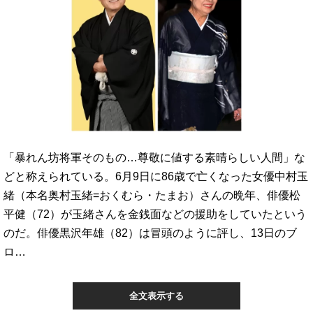
「暴れん坊将軍そのもの…尊敬に値する素晴らしい人間」な
どと称えられている。6月9日に86歳で亡くなった女優中村玉
緒（本名奥村玉緒=おくむら・たまお）さんの晩年、俳優松
平健（72）が玉緒さんを金銭面などの援助をしていたという
のだ。俳優黒沢年雄（82）は冒頭のように評し、13日のブ
ロ…
全文表示する