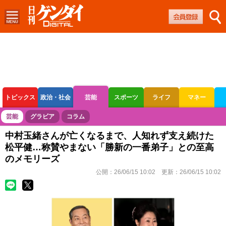
トピックス
政治・社会
芸能
スポーツ
ライフ
マネー
ボートレース
競輪
オートレース
芸能
グラビア
コラム
中村玉緒さんが亡くなるまで、人知れず支え続けた
松平健…称賛やまない「勝新の一番弟子」との至高
のメモリーズ
公開：
26/06/15 10:02
更新：
26/06/15 10:02