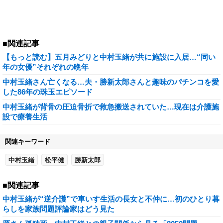
■関連記事
【もっと読む】五月みどりと中村玉緒が共に施設に入居…“同い
年の女優”それぞれの晩年
中村玉緒さん亡くなる…夫・勝新太郎さんと趣味のパチンコを愛
した86年の珠玉エピソード
中村玉緒が背骨の圧迫骨折で救急搬送されていた…現在は介護施
設で療養生活
関連キーワード
中村玉緒
松平健
勝新太郎
■関連記事
中村玉緒が“逆介護”で車いす生活の長女と不仲に…初のひとり暮
らしを家族問題評論家はどう見た