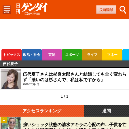
トピックス
政治・社会
芸能
スポーツ
ライフ
マネー
伍代夏子
ボートレース
競輪
オートレース
伍代夏子さんは杉良太郎さんと結婚しても全く変わら
ず「凄いのは杉さんで、私は私ですから」
2026年7月4日
1 / 1
アクセスランキング
週間
1
強いショック状態の清水アキラに心配の声…子供を亡