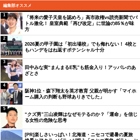
編集部オススメ
1
「将来の愛子天皇を認めろ」高市政権vs読売新聞でバ
トル激化！ 皇室典範「再び改定」に世論の85％が味
方
2
2026夏の甲子園は「初出場校」でも侮れない！ 4校と
もハンデをはね返すポテンシャル十分
3
田中みな実“まんまるE乳”も筋金入り！アッパレのあ
ざとさ
4
阪神1位・森下翔太を英才教育 父親が明かす「マイホ
ーム購入の判断も野球ありきでした」
5
“クズ男”三山凌輝はなぜモテるのか？「運命」を信じ
る女性の危険な思考
[PR]楽しさいっぱい！北海道・ニセコで避暑の夏旅