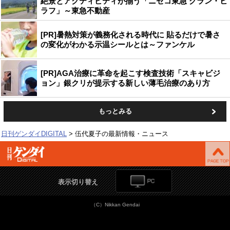
絶景とアクティビティが揃う「ニセコ東急 グラン・ヒ
ラフ」～東急不動産
[PR]暑熱対策が義務化される時代に 貼るだけで暑さ
の変化がわかる示温シールとは～ファンケル
[PR]AGA治療に革命を起こす検査技術「スキャビジ
ョン」銀クリが提示する新しい薄毛治療のあり方
もっとみる
日刊ゲンダイDIGITAL
伍代夏子の最新情報・ニュース
表示切り替え
（C）Nikkan Gendai