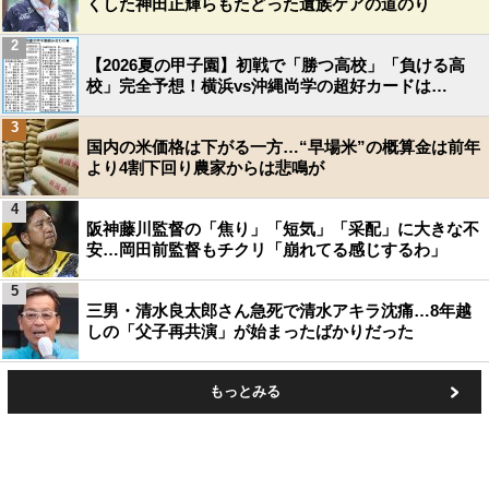
くした神田正輝らもたどった遺族ケアの道のり
2
【2026夏の甲子園】初戦で「勝つ高校」「負ける高
校」完全予想！横浜vs沖縄尚学の超好カードは…
3
国内の米価格は下がる一方…“早場米”の概算金は前年
より4割下回り農家からは悲鳴が
4
阪神藤川監督の「焦り」「短気」「采配」に大きな不
安…岡田前監督もチクリ「崩れてる感じするわ」
5
三男・清水良太郎さん急死で清水アキラ沈痛…8年越
しの「父子再共演」が始まったばかりだった
もっとみる