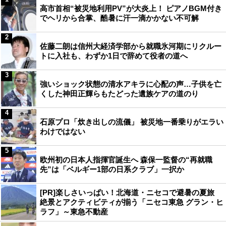
高市首相“被災地利用PV”が大炎上！ ピアノBGM付き
でヘリから合掌、酷暑に汗一滴かかない不可解
2
佐藤二朗は信州大経済学部から就職氷河期にリクルー
トに入社も、わずか1日で辞めて役者の道へ
3
強いショック状態の清水アキラに心配の声…子供を亡
くした神田正輝らもたどった遺族ケアの道のり
4
石原プロ「炊き出しの流儀」 被災地一番乗りがエラい
わけではない
5
欧州初の日本人指揮官誕生へ 森保一監督の“再就職
先”は「ベルギー1部の日系クラブ」一択か
[PR]楽しさいっぱい！北海道・ニセコで避暑の夏旅
絶景とアクティビティが揃う「ニセコ東急 グラン・ヒ
ラフ」～東急不動産