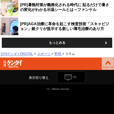
[PR]暑熱対策が義務化される時代に 貼るだけで暑さ
の変化がわかる示温シールとは～ファンケル
[PR]AGA治療に革命を起こす検査技術「スキャビジ
ョン」銀クリが提示する新しい薄毛治療のあり方
もっとみる
日刊ゲンダイDIGITAL
スポーツ
野球
コラム
表示切り替え
（C）Nikkan Gendai