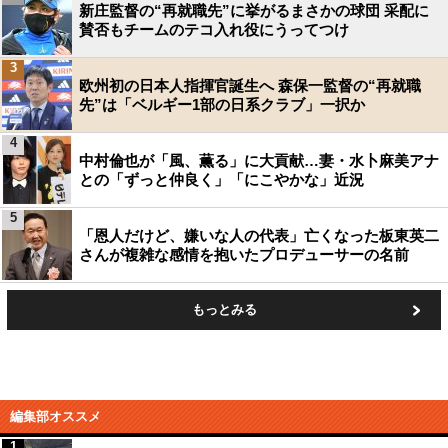
新庄監督の“再就職先”に挙がるまさかの球団 采配に
賛否もチームのテコ入れ役にうってつけ
3
欧州初の日本人指揮官誕生へ 森保一監督の“再就職
先”は「ベルギー1部の日系クラブ」一択か
4
中村倫也が「風、薫る」に大貢献…妻・水卜麻美アナ
との「ずっと仲良く」「にこやかな」近況
5
「恩人だけど、嫌いな人の代表」亡くなった板東英二
さんが複雑な感情を抱いたプロデューサーの名前
もっとみる
編集部オススメ
1