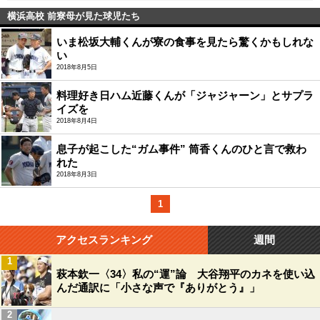
横浜高校 前寮母が見た球児たち
いま松坂大輔くんが寮の食事を見たら驚くかもしれな
い
2018年8月5日
料理好き日ハム近藤くんが「ジャジャーン」とサプラ
イズを
2018年8月4日
息子が起こした“ガム事件” 筒香くんのひと言で救わ
れた
2018年8月3日
1
アクセスランキング
週間
1
萩本欽一〈34〉私の“運”論 大谷翔平のカネを使い込
んだ通訳に「小さな声で『ありがとう』」
2