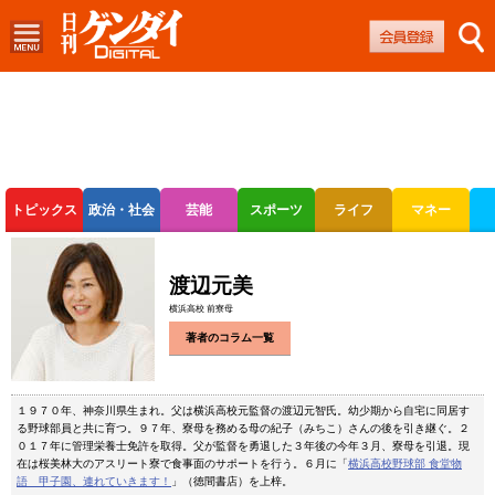
トピックス
政治・社会
芸能
スポーツ
ライフ
マネー
ボートレース
競輪
オートレース
渡辺元美
横浜高校 前寮母
著者のコラム一覧
１９７０年、神奈川県生まれ。父は横浜高校元監督の渡辺元智氏。幼少期から自宅に同居す
る野球部員と共に育つ。９７年、寮母を務める母の紀子（みちこ）さんの後を引き継ぐ。２
０１７年に管理栄養士免許を取得。父が監督を勇退した３年後の今年３月、寮母を引退。現
在は桜美林大のアスリート寮で食事面のサポートを行う。６月に「
横浜高校野球部 食堂物
語 甲子園、連れていきます！
」（徳間書店）を上梓。