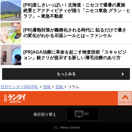
[PR]楽しさいっぱい！北海道・ニセコで避暑の夏旅
絶景とアクティビティが揃う「ニセコ東急 グラン・ヒ
ラフ」～東急不動産
[PR]暑熱対策が義務化される時代に 貼るだけで暑さ
の変化がわかる示温シールとは～ファンケル
[PR]AGA治療に革命を起こす検査技術「スキャビジ
ョン」銀クリが提示する新しい薄毛治療のあり方
もっとみる
日刊ゲンダイDIGITAL
芸能
芸能
コラム
表示切り替え
（C）Nikkan Gendai