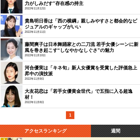
力がしみだす”存在感の持主
2022年11月12日
貴島明日香は「西の横綱」親しみやすさと都会的なビ
ジュアルのギャップがいい
2022年11月11日
藤間爽子は日本舞踊家との二刀流 若手女優シーンに新
風を巻き起こす“しなやかなしぐさ”の魅力
2022年11月10日
河合優実は「キネ旬」新人女優賞を受賞した評価急上
昇中の演技派
2022年11月9日
大友花恋は「若手女優黄金世代」で五指に入る超逸
材！
2022年11月8日
1
アクセスランキング
週間