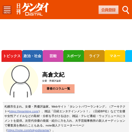
トピックス
政治・社会
芸能
スポーツ
ライフ
マネー
ボートレース
競輪
オートレース
高倉文紀
女優・男優評論家
著者のコラム一覧
札幌市生まれ。女優・男優評論家。Webサイト「タレントパワーランキング」（アーキテク
ト=
https://tpranking.com/
）、雑誌「日経エンタテインメント！」（日経BP社）などで女優
や女性アイドルなどの取材・分析を手がけるほか、雑誌・テレビ番組・ウェブニュースにコ
メントを提供。次世代俳優の発掘・紹介に力を入れ、大手芸能事務所の新人オーディション
で審査員を務めたこともある。note個人クリエーターページ
（
https://note.com/tokyodiorama/
）。