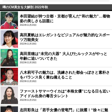
噂のCM美女を大解剖 2022年秋
本田望結が持つ古都・京都が育んだ“和の魅力”…着物
姿の美しさも話題に
2022年11月23日
高田夏帆はエレガントなビジュアルが魅力的なスポー
ツ万能美女
2022年11月19日
高田里穂は“未完の大器” 大人びたルックスがやっと
年齢に追いついてきた
2022年11月18日
八木莉可子の魅力は、洗練された都会っぽさと素朴さ
をバランス良く兼ね備えること
2022年11月16日
ファーストサマーウイカは“本格女優”になる日も近い
アイドル出身の毒舌タレント
2022年11月15日
志田彩良は「若手女優の登竜門」に抜擢！“徐々に魅