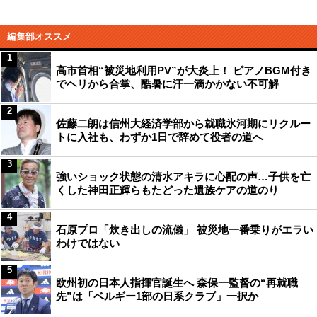
編集部オススメ
1
高市首相“被災地利用PV”が大炎上！ ピアノBGM付き
でヘリから合掌、酷暑に汗一滴かかない不可解
2
佐藤二朗は信州大経済学部から就職氷河期にリクルー
トに入社も、わずか1日で辞めて役者の道へ
3
強いショック状態の清水アキラに心配の声…子供を亡
くした神田正輝らもたどった遺族ケアの道のり
4
石原プロ「炊き出しの流儀」 被災地一番乗りがエラい
わけではない
5
欧州初の日本人指揮官誕生へ 森保一監督の“再就職
先”は「ベルギー1部の日系クラブ」一択か