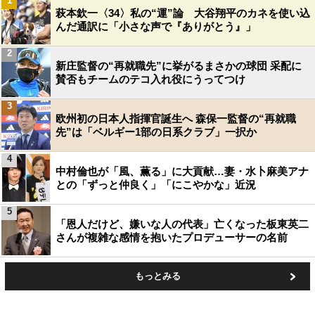
1
萩本欽一〈34〉私の“運”論 大谷翔平のカネを使い込
んだ通訳に「小さな声で『ありがとう』」
2
新庄監督の“再就職先”に挙がるまさかの球団 采配に
賛否もチームのテコ入れ役にうってつけ
3
欧州初の日本人指揮官誕生へ 森保一監督の“再就職
先”は「ベルギー1部の日系クラブ」一択か
4
中村倫也が「風、薫る」に大貢献…妻・水卜麻美アナ
との「ずっと仲良く」「にこやかな」近況
5
「恩人だけど、嫌いな人の代表」亡くなった板東英二
さんが複雑な感情を抱いたプロデューサーの名前
もっとみる