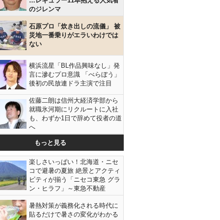
…レギュラー11本抱える人気者
のジレンマ
石原プロ「炊き出しの流儀」 被
災地一番乗りがエラいわけでは
ない
横浜流星「BL作品興味なし」発
言に滲むプロ意識 「べらぼう」
後初の民放連ドラ主演で注目
佐藤二朗は信州大経済学部から
就職氷河期にリクルートに入社
も、わずか1日で辞めて役者の道
へ
もっと見る
楽しさいっぱい！北海道・ニセ
コで避暑の夏旅 絶景とアクティ
ビティが揃う「ニセコ東急 グラ
ン・ヒラフ」～東急不動産
暑熱対策が義務化される時代に
貼るだけで暑さの変化がわかる