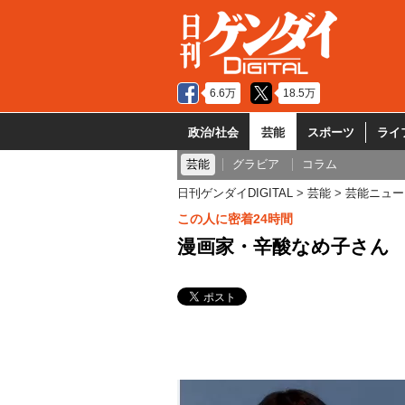
6.6万
18.5万
政治/社会
芸能
スポーツ
ライ
芸能
グラビア
コラム
日刊ゲンダイDIGITAL
芸能
芸能ニュー
この人に密着24時間
漫画家・辛酸なめ子さん