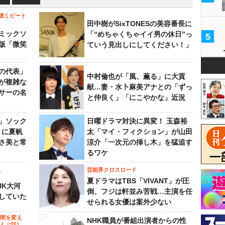
聴くビート
田中樹がSixTONESの美容番長に
ミックソ
「“めちゃくちゃイイ男の休日”っ
5
版「微笑
ていう見出しにしてください！」
の代表」
中村倫也が「風、薫る」に大貢
が複雑な
献…妻・水卜麻美アナとの「ずっ
サーの名
と仲良く」「にこやかな」近況
」ソック
日曜ドラマ対決に異変！ 玉森裕
』に夏帆
太「マイ・フィクション」が山田
さ美と常
涼介「一次元の挿し木」を猛追す
るワケ
芸能界クロスロード
ビ
夏ドラマはTBS「VIVANT」が圧
HK大河
倒、フジは軒並み苦戦…主演を任
していた
せられる女優は案外少ない
の間を変え
NHK職員が番組出演者からの性
～んぶ話し