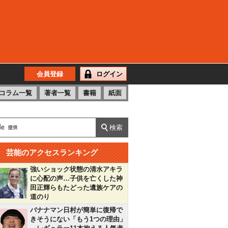
会員登録
ログイン
コラム一覧
著者一覧
書籍
紙面
芸能のアクセスランキング
強いショック状態の清水アキラ
に心配の声…子供を亡くした神
田正輝らもたどった遺族ケアの
道のり
バナナマン日村が簡単に復帰で
きそうにない「もう1つの理由」