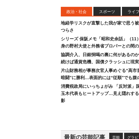
政治・社会
スポーツ
ライ
地経学リスクが直撃した我が家で思う被
つらさ
シリーズ 保阪メモ「昭和史余話」（11
身の野村大使と外務省プロパーとの間の
協調介入、日銀恫喝の裏に何があるのか
続けば通貨危機、国債クラッシュに現実
片山財務相が事務次官人事めぐる“高市
暗闘”に勝利…表面的には“従順”でも腹
消費税政局にいっちょがみ 「反対派」
玉木代表もヒートアップ…見え隠れする
影
最新の芸能記事
芸能
グラビ