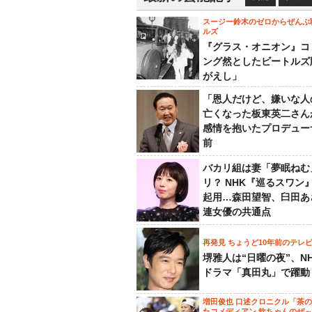
スージー鈴木のゼロからぜんぶ
ルズ
『グラス・オニオン』コ
ング然としたビートルズ
がえし」
「恩人だけど、嫌いな人
亡くなった板東英二さん
感情を抱いたプロデュー
前
バカリ組は妻「夢眠ねむ
リ？ NHK『巡るスワン
起用…森田望智、臼田あ
連女優の共通点
再発見 ちょうど10年前のテレ
堺雅人は“日曜の夜”、N
ドラマ「真田丸」で躍動
増田俊也 口述クロニクル「茶
たコメディアン 欽ちゃんのぜ