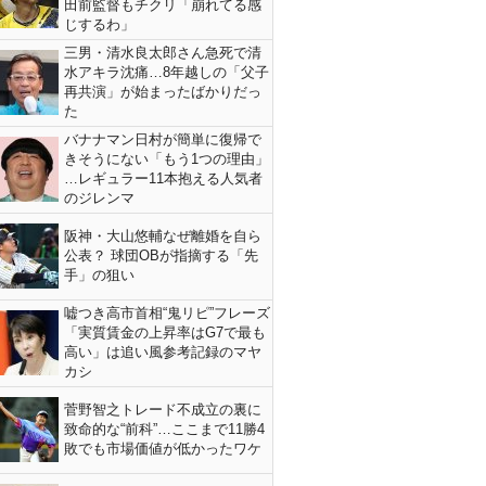
田前監督もチクリ「崩れてる感
じするわ」
三男・清水良太郎さん急死で清
水アキラ沈痛…8年越しの「父子
再共演」が始まったばかりだっ
た
バナナマン日村が簡単に復帰で
きそうにない「もう1つの理由」
…レギュラー11本抱える人気者
のジレンマ
阪神・大山悠輔なぜ離婚を自ら
公表？ 球団OBが指摘する「先
手」の狙い
嘘つき高市首相“鬼リピ”フレーズ
「実質賃金の上昇率はG7で最も
高い」は追い風参考記録のマヤ
カシ
菅野智之トレード不成立の裏に
致命的な“前科”…ここまで11勝4
敗でも市場価値が低かったワケ