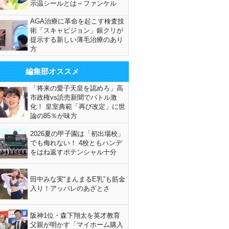
示温シールとは～ファンケル
AGA治療に革命を起こす検査技
術「スキャビジョン」銀クリが
提示する新しい薄毛治療のあり
方
編集部オススメ
「将来の愛子天皇を認めろ」高
市政権vs読売新聞でバトル激
化！ 皇室典範「再び改定」に世
論の85％が味方
2026夏の甲子園は「初出場校」
でも侮れない！ 4校ともハンデ
をはね返すポテンシャル十分
田中みな実“まんまるE乳”も筋金
入り！アッパレのあざとさ
阪神1位・森下翔太を英才教育
父親が明かす「マイホーム購入