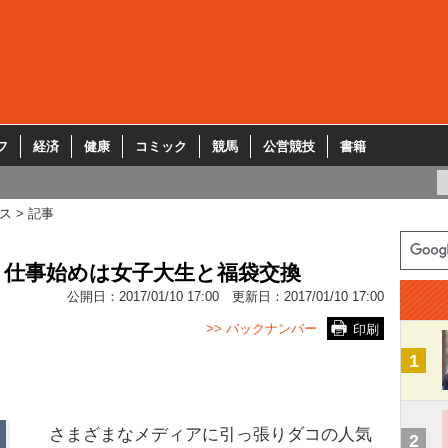
フ
経済
健康
コミック
競馬
公営競技
書籍
ス
記事
 仕事始めは女子大生と福袋交換
公開日：
2017/01/10 17:00
更新日：
2017/01/10 17:00
>> バックナンバー
印刷
1
さまざまなメディアに引っ張りダコの人気
2