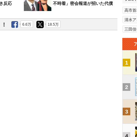
き反応
不時着」密会報道が招いた代償
高市首
清水ア
う！
6.6万
18.5万
三田佳
1
2
3
4