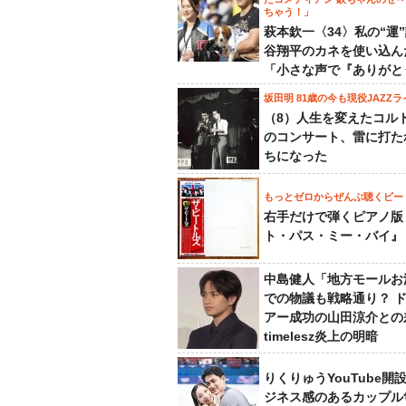
ちゃう！」
萩本欽一〈34〉私の“運
谷翔平のカネを使い込ん
「小さな声で『ありがと
坂田明 81歳の今も現役JAZZラ
（8）人生を変えたコル
のコンサート、雷に打た
ちになった
もっとゼロからぜんぶ聴くビー
右手だけで弾くピアノ版
ト・パス・ミー・バイ』
中島健人「地方モールお
での物議も戦略通り？ 
アー成功の山田涼介との
timelesz炎上の明暗
りくりゅうYouTube開
ジネス感のあるカップル