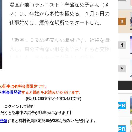
漫画家兼コラムニスト・辛酸なめ子さん（４
２）は、年始から多忙を極める。１月２日の
3
仕事始めは、意外な場所でスタートした。
「渋谷１０９の初売りの取材です。福袋を購
4
入し、自分で着ない服を女子大生たちと交換
しました。そうやって女子大生の実情…
5
の記事は有料会員限定です。
有料会員登録
すると続きをお読みいただけます。
(残り1,280文字／全文1,421文字)
PR
ログインして読む
ただくと記事中の広告が非表示になります】
登録
すると有料会員限定記事が3本お読みいただけます。
PR