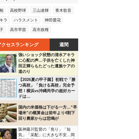
相
高校野球
三山凌輝
青木歌音
キラ
ハラスメント
神田愛花
子
高市早苗
高市政権
アクセスランキング
週間
強いショック状態の清水アキラ
に心配の声…子供を亡くした神
田正輝らもたどった遺族ケアの
道のり
【2026夏の甲子園】初戦で「勝
つ高校」「負ける高校」完全予
想！横浜vs沖縄尚学の超好カー
ドは…
国内の米価格は下がる一方…“早
場米”の概算金は前年より4割下
回り農家からは悲鳴が
阪神藤川監督の「焦り」「短
気」「采配」に大きな不安…岡