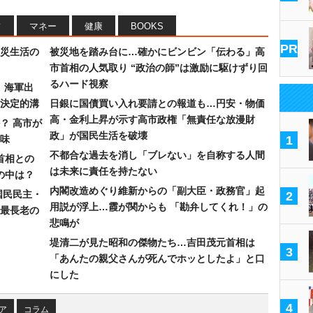
フ
マネー
健康
BOOKS
PR
災生活の
被災地を踏み台に…確かにビンビン「伝わる」高
市首相の人気取り “政治の師”は激励に駆けずり回
るハード視察
）海軍出
決定的溝
日銀に国債買い入れ要請との報道も…円安・物価
高・金利上昇が示す高市政権「無責任な放漫財
？ 高市が
政」が国民生活を破壊
味
1
不都合な過去を消し「ブレない」を自称する人間
首相との
は未来に責任を持たない
の中は？
内閣改造めぐり維新からの「副大臣・政務官」起
国民民主・
2
用説が浮上…霞が関からも 「勘弁してくれ！」の
最長老の
悲鳴が
堤清二が見た昭和の傑物たち…吉田茂元首相は
3
「あんたの親父さんが死んでホッとしたよ」と口
にした
4
ア
コラム