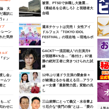
被害、PTSDで休職し大激震…
《番組名を公表しろ》と視聴者大
”論 大
合唱
だ通訳に
う』」
イブ
週末チケットは完売！ 女性アイ
トレーン
ドルフェス「TOKYO IDOL
れた気持
FESTIVAL」の現在地 ～現地ルポ
～
GACKT“一流芸能人”の主演月9
トルズ
が視聴率4％台…「格付け」87連
『ドン
勝の絶対王者に突きつけられた試
練
渡し会」
12年ぶり連ドラ主演の榮倉奈々
ドームツ
が綾瀬はるかを超える日…アラフ
差と
ォー女優「最新勢力図」変動の兆
し
設も…ビ
三山凌輝にとって義父・水谷豊よ
匂わせに
り厄介な“後門の狼”とは…「愛の
人気