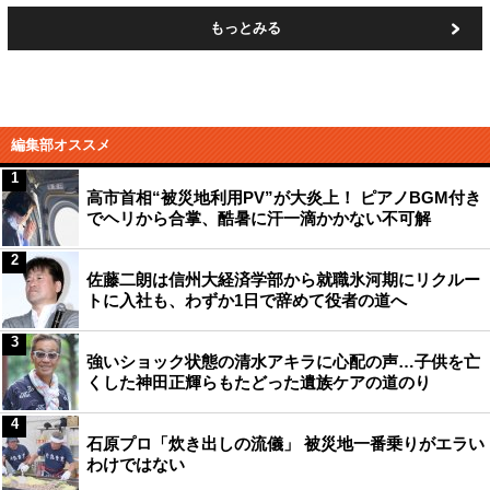
もっとみる
編集部オススメ
1
高市首相“被災地利用PV”が大炎上！ ピアノBGM付き
でヘリから合掌、酷暑に汗一滴かかない不可解
2
佐藤二朗は信州大経済学部から就職氷河期にリクルー
トに入社も、わずか1日で辞めて役者の道へ
3
強いショック状態の清水アキラに心配の声…子供を亡
くした神田正輝らもたどった遺族ケアの道のり
4
石原プロ「炊き出しの流儀」 被災地一番乗りがエラい
わけではない