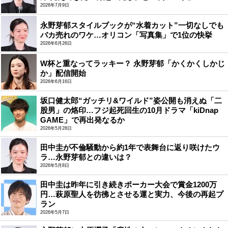
2026年7月9日
永野芽郁スタイルブックが“水着カット”一切なしでも
バカ売れのワケ…オリコン「写真集」で1位の快挙
2026年6月26日
W杯と重なってラッキー？ 永野芽郁「かくかくしかじ
か」配信開始
2026年6月16日
坂口健太郎“ガッチリ&ワイルド”姿公開も消えぬ「二
股男」の烙印…フジ起死回生の10月ドラマ「kiDnap
GAME」で再出発なるか
2026年5月28日
田中圭が不倫騒動から約1年で表舞台に返り咲けたウ
ラ…永野芽郁との違いは？
2026年5月8日
田中圭は昨年に引き続きポーカー大会で賞金1200万
円…萩原聖人を彷彿とさせる運と実力、今後の再起プ
ラン
2026年5月7日