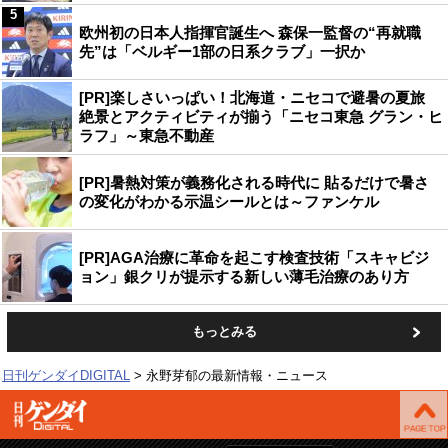
5
欧州初の日本人指揮官誕生へ 森保一監督の“再就職
先”は「ベルギー1部の日系クラブ」一択か
[PR]楽しさいっぱい！北海道・ニセコで避暑の夏旅
絶景とアクティビティが揃う「ニセコ東急 グラン・ヒ
ラフ」～東急不動産
[PR]暑熱対策が義務化される時代に 貼るだけで暑さ
の変化がわかる示温シールとは～ファンケル
[PR]AGA治療に革命を起こす検査技術「スキャビジ
ョン」銀クリが提示する新しい薄毛治療のあり方
もっとみる
日刊ゲンダイDIGITAL
永野芽郁の最新情報・ニュース