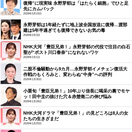
復帰”に現実味 永野芽郁は「はたらく細胞」でひと足
先にカムバック
2026年3月15日
永野芽郁は1年経たずに地上波全国放送に復帰…渡部
建は5年半過ぎても復帰できないお気の毒
2026年2月3日
NHK大河「豊臣兄弟！」永野芽郁の代役で注目の白石
聖が“ポスト川口春奈”になれないワケ
2026年2月1日
二股不倫騒動から9カ月…永野芽郁イメチェン復活大
作戦のもくろみと、変わらぬ“中身”への評判
2026年1月30日
小栗旬「豊臣兄弟！」10年ぶり信長に喝采の裏でモヤ
ッ！田中圭の抜けた穴＆赤楚衛二の伸び悩み
2026年1月26日
NHK大河ドラマ「豊臣兄弟！」の見どころは8人の女
たちの生きざまだ
2026年1月25日