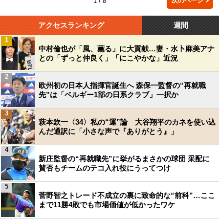
次のページ
1 / 8
アクセスランキング
週間
1
中村倫也が「風、薫る」に大貢献…妻・水卜麻美アナ
との「ずっと仲良く」「にこやかな」近況
2
欧州初の日本人指揮官誕生へ 森保一監督の“再就職
先”は「ベルギー1部の日系クラブ」一択か
3
萩本欽一〈34〉私の“運”論 大谷翔平のカネを使い込
んだ通訳に「小さな声で『ありがとう』」
4
新庄監督の“再就職先”に挙がるまさかの球団 采配に
賛否もチームのテコ入れ役にうってつけ
5
菅野智之トレード不成立の裏に致命的な“前科”…ここ
まで11勝4敗でも市場価値が低かったワケ