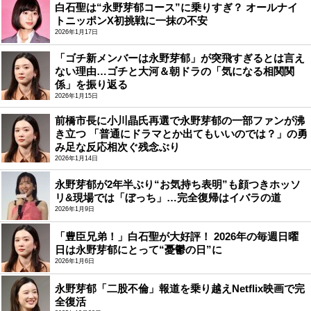
白石聖は“永野芽郁コース”に乗りすぎ？ オールナイ
トニッポンX初挑戦に一抹の不安
2026年1月17日
「ゴチ新メンバーは永野芽郁」が突飛すぎるとは言え
ない理由…ゴチと大河＆朝ドラの「気になる相関関
係」を振り返る
2026年1月15日
前橋市長に小川晶氏再選で永野芽郁の一部ファンが沸
き立つ 「普通にドラマとか出てもいいのでは？」の勇
み足な反応相次ぐ残念ぶり
2026年1月14日
永野芽郁が2年半ぶり“お気持ち表明”も顔つきホッソ
リ&現場では「ぼっち」…完全復帰はイバラの道
2026年1月9日
「豊臣兄弟！」白石聖が大好評！ 2026年の毎週日曜
日は永野芽郁にとって“憂鬱の日”に
2026年1月6日
永野芽郁「二股不倫」報道を乗り越えNetflix映画で完
全復活