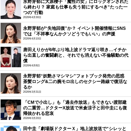
永野芽郁に大原櫻子「魔性の女」にロックオンされた
ら終わり？ 家庭も仕事も失う前にするべき“たった一
つの”行動
2026年4月30日
永野芽郁が“失地回復”か？ イベント開催情報にSNS
では「不祥事なんかクソどうでもいい」の声援
2026年4月10日
唐田えりかが6年ぶり地上波ドラマ返り咲き…イチか
ら出直しの奮闘劇と、それでも消えない不倫騒動の代
償
2026年4月8日
永野芽郁“妖艶さマシマシ”フォトブック発売の思惑
茶髪ロング&二の腕モロ出しのセクシー路線で復活な
るか
2026年3月31日
「CMで小出し」も「過去作放送」もできない渡部建
の二重苦…ドクターX放送で米倉涼子と田中圭にも復
帰抜かれる悲哀
2026年3月20日
田中圭「劇場版ドクターＸ」地上波放送で“シレッと