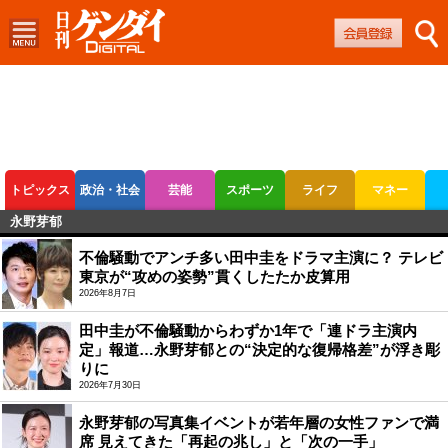
トピックス
政治・社会
芸能
スポーツ
ライフ
マネー
永野芽郁
ボートレース
競輪
オートレース
不倫騒動でアンチ多い田中圭をドラマ主演に？ テレビ
東京が“攻めの姿勢”貫くしたたか皮算用
2026年8月7日
田中圭が不倫騒動からわずか1年で「連ドラ主演内
定」報道…永野芽郁との“決定的な復帰格差”が浮き彫
りに
2026年7月30日
永野芽郁の写真集イベントが若年層の女性ファンで満
席 見えてきた「再起の兆し」と「次の一手」