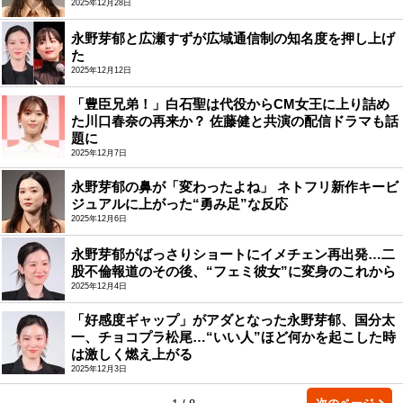
2025年12月28日
永野芽郁と広瀬すずが広域通信制の知名度を押し上げ
た
2025年12月12日
「豊臣兄弟！」白石聖は代役からCM女王に上り詰め
た川口春奈の再来か？ 佐藤健と共演の配信ドラマも話
題に
2025年12月7日
永野芽郁の鼻が「変わったよね」 ネトフリ新作キービ
ジュアルに上がった“勇み足”な反応
2025年12月6日
永野芽郁がばっさりショートにイメチェン再出発…二
股不倫報道のその後、“フェミ彼女”に変身のこれから
2025年12月4日
「好感度ギャップ」がアダとなった永野芽郁、国分太
一、チョコプラ松尾…“いい人”ほど何かを起こした時
は激しく燃え上がる
2025年12月3日